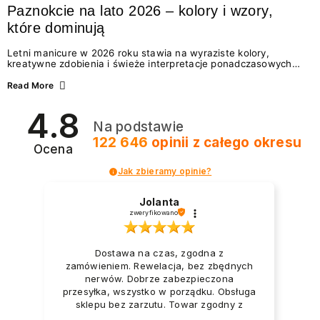
Paznokcie na lato 2026 – kolory i wzory,
które dominują
Letni manicure w 2026 roku stawia na wyraziste kolory,
kreatywne zdobienia i świeże interpretacje ponadczasowych
trendów. Wśród najmodniejszych propozycji nie brakuje
zarówno energetycznych odcieni inspirowanych wakacjami, jak
Read More
i delikatnych wzorów idealnych dla miłośniczek eleganckiej
prostoty. Jakie kolory i stylizacje paznokci będą królować latem
4.8
2026? Znajdź inspirację dla swojego manicure!
Na podstawie
122 646
opinii
z całego okresu
Ocena
Jak zbieramy opinie?
Jolanta
zweryfikowano
Dostawa na czas, zgodna z
zamówieniem. Rewelacja, bez zbędnych
nerwów. Dobrze zabezpieczona
przesyłka, wszystko w porządku. Obsługa
sklepu bez zarzutu. Towar zgodny z
opisem i zapotrzebowaniem. Przesyłka