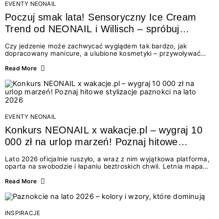
EVENTY NEONAIL
Poczuj smak lata! Sensoryczny Ice Cream
Trend od NEONAIL i Willisch – spróbuj
nowych lodów i odbierz prezent!
Czy jedzenie może zachwycać wyglądem tak bardzo, jak
dopracowany manicure, a ulubione kosmetyki – przywoływać
smak najpiękniejszych wakacyjnych wspomnień? Połączenie
świata beauty i oszałamiających deserów to coś więcej niż
Read More
chwilowa moda. To zaproszenie do celebracji chwili wszystkimi
zmysłami: przez soczysty kolor, aksamitną teksturę,
orzeźwiający zapach i słodki akcent na podniebieniu. Tego lata
NEONAIL łączy siły z marką Willisch, tworząc unikalny projekt
na styku jedzenia i piękna....
EVENTY NEONAIL
Konkurs NEONAIL x wakacje.pl – wygraj 10
000 zł na urlop marzeń! Poznaj hitowe
stylizacje paznokci na lato 2026
Lato 2026 oficjalnie ruszyło, a wraz z nim wyjątkowa platforma,
oparta na swobodzie i łapaniu beztroskich chwil. Letnia mapa
kolorów NEONAIL prowadzi nas przez najpiękniejsze
doświadczenia wakacji – od spontanicznych wyjazdów, przez
Read More
chwile relaksu, tropikalne inspiracje, aż po ekscytujące smaki.
Motywem przewodnim jest eksplorowanie i kolekcjonowanie
letnich momentów. Z tej okazji przygotowaliśmy coś absolutnie
wyjątkowego: wielki konkurs z wakacje.pl oraz dawkę
INSPIRACJE
najgorętszych trendów w...