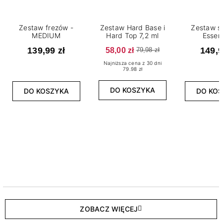
Zestaw frezów -
Zestaw Hard Base i
Zestaw s
MEDIUM
Hard Top 7,2 ml
Essen
139,99 zł
58,00 zł
149,9
79,98 zł
Najniższa cena z 30 dni
79.98 zł
DO KOSZYKA
DO KOSZYKA
DO KO
ZOBACZ WIĘCEJ