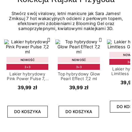
Stwórz swój viralowy, letni manicure jak Sara James!
Zmiksuj 7 hot wakacyjnych odcieni z perłowym topem,
efektownymi zdobieniami z Blooming Gel oraz
samoprzylepnymi, kwiatowymi naklejkami 3D.
NOW
NOWOŚĆ
NOWOŚĆ
3+
3+3
3+3
Lakier h
Limitless 
Lakier hybrydowy
Top hybrydowy Glow
m
Pink Power Pulse 7,2
Pearl Effect 7,2 ml
39,9
ml
39,99 zł
39,99 zł
DO KO
DO KOSZYKA
DO KOSZYKA