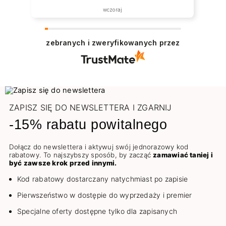
została zrealizowana ekspresowo.
wczoraj
Polecam wszystkim zainteresowanym.
zebranych i zweryfikowanych przez
ZAPISZ SIĘ DO NEWSLETTERA I ZGARNIJ
-15% rabatu powitalnego
Dołącz do newslettera i aktywuj swój jednorazowy kod
rabatowy. To najszybszy sposób, by zacząć
zamawiać taniej i
być zawsze krok przed innymi.
Kod rabatowy dostarczany natychmiast po zapisie
Pierwszeństwo w dostępie do wyprzedaży i premier
Specjalne oferty dostępne tylko dla zapisanych