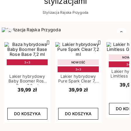
stylizacjami
Stylizacja Rajska Przygoda
Poprzedni
Nast
NOW
3+3
NOWOŚĆ
3+
3+3
Lakier h
Limitless 
Lakier hybrydowy
Lakier hybrydowy
m
Baby Boomer Rose
Pure Spark Clear 7,2
39,9
Base 7,2 ml
ml
39,99 zł
39,99 zł
DO KO
DO KOSZYKA
DO KOSZYKA