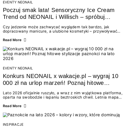
EVENTY NEONAIL
Poczuj smak lata! Sensoryczny Ice Cream
Trend od NEONAIL i Willisch – spróbuj
nowych lodów i odbierz prezent!
Czy jedzenie może zachwycać wyglądem tak bardzo, jak
dopracowany manicure, a ulubione kosmetyki – przywoływać
smak najpiękniejszych wakacyjnych wspomnień? Połączenie
świata beauty i oszałamiających deserów to coś więcej niż
Read More
chwilowa moda. To zaproszenie do celebracji chwili wszystkimi
zmysłami: przez soczysty kolor, aksamitną teksturę,
orzeźwiający zapach i słodki akcent na podniebieniu. Tego lata
NEONAIL łączy siły z marką Willisch, tworząc unikalny projekt
na styku jedzenia i piękna....
EVENTY NEONAIL
Konkurs NEONAIL x wakacje.pl – wygraj 10
000 zł na urlop marzeń! Poznaj hitowe
stylizacje paznokci na lato 2026
Lato 2026 oficjalnie ruszyło, a wraz z nim wyjątkowa platforma,
oparta na swobodzie i łapaniu beztroskich chwil. Letnia mapa
kolorów NEONAIL prowadzi nas przez najpiękniejsze
doświadczenia wakacji – od spontanicznych wyjazdów, przez
Read More
chwile relaksu, tropikalne inspiracje, aż po ekscytujące smaki.
Motywem przewodnim jest eksplorowanie i kolekcjonowanie
letnich momentów. Z tej okazji przygotowaliśmy coś absolutnie
wyjątkowego: wielki konkurs z wakacje.pl oraz dawkę
INSPIRACJE
najgorętszych trendów w...