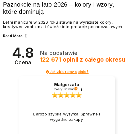
Paznokcie na lato 2026 – kolory i wzory,
które dominują
Letni manicure w 2026 roku stawia na wyraziste kolory,
kreatywne zdobienia i świeże interpretacje ponadczasowych
trendów. Wśród najmodniejszych propozycji nie brakuje
zarówno energetycznych odcieni inspirowanych wakacjami, jak
Read More
i delikatnych wzorów idealnych dla miłośniczek eleganckiej
prostoty. Jakie kolory i stylizacje paznokci będą królować latem
4.8
2026? Znajdź inspirację dla swojego manicure!
Na podstawie
122 671
opinii
z całego okresu
Ocena
Jak zbieramy opinie?
Małgorzata
zweryfikowano
Bardzo szybka wysyłka. Sprawne i
wygodne zakupy.