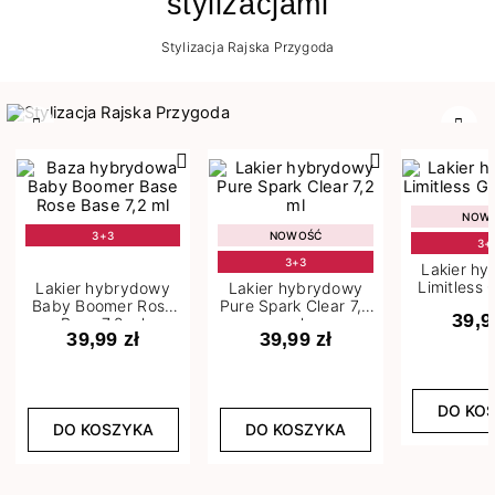
stylizacjami
Stylizacja Rajska Przygoda
Poprzedni
Nast
NOW
3+3
NOWOŚĆ
3+
3+3
Lakier h
Limitless 
Lakier hybrydowy
Lakier hybrydowy
m
Baby Boomer Rose
Pure Spark Clear 7,2
39,9
Base 7,2 ml
ml
39,99 zł
39,99 zł
DO KO
DO KOSZYKA
DO KOSZYKA