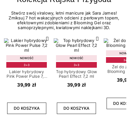
Stwórz swój viralowy, letni manicure jak Sara James!
Zmiksuj 7 hot wakacyjnych odcieni z perłowym topem,
efektownymi zdobieniami z Blooming Gel oraz
samoprzylepnymi, kwiatowymi naklejkami 3D.
NOW
NOWOŚĆ
NOWOŚĆ
3+
3+3
3+3
Żel do 
Blooming G
Lakier hybrydowy
Top hybrydowy Glow
Pink Power Pulse 7,2
Pearl Effect 7,2 ml
39,9
ml
39,99 zł
39,99 zł
DO KO
DO KOSZYKA
DO KOSZYKA