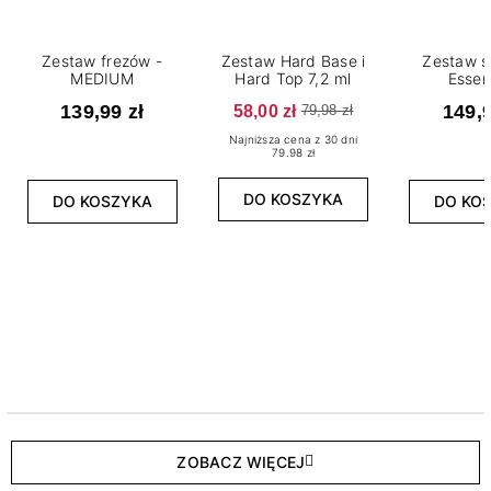
Zestaw frezów -
Zestaw Hard Base i
Zestaw s
MEDIUM
Hard Top 7,2 ml
Essen
139,99 zł
58,00 zł
149,9
79,98 zł
Najniższa cena z 30 dni
79.98 zł
DO KOSZYKA
DO KOSZYKA
DO KO
ZOBACZ WIĘCEJ