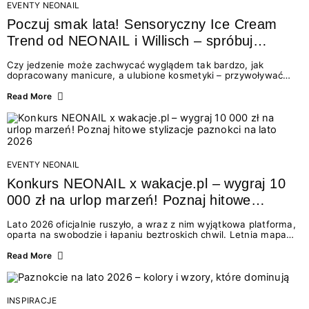
EVENTY NEONAIL
Poczuj smak lata! Sensoryczny Ice Cream
Trend od NEONAIL i Willisch – spróbuj
nowych lodów i odbierz prezent!
Czy jedzenie może zachwycać wyglądem tak bardzo, jak
dopracowany manicure, a ulubione kosmetyki – przywoływać
smak najpiękniejszych wakacyjnych wspomnień? Połączenie
świata beauty i oszałamiających deserów to coś więcej niż
Read More
chwilowa moda. To zaproszenie do celebracji chwili wszystkimi
zmysłami: przez soczysty kolor, aksamitną teksturę,
orzeźwiający zapach i słodki akcent na podniebieniu. Tego lata
NEONAIL łączy siły z marką Willisch, tworząc unikalny projekt
na styku jedzenia i piękna....
EVENTY NEONAIL
Konkurs NEONAIL x wakacje.pl – wygraj 10
000 zł na urlop marzeń! Poznaj hitowe
stylizacje paznokci na lato 2026
Lato 2026 oficjalnie ruszyło, a wraz z nim wyjątkowa platforma,
oparta na swobodzie i łapaniu beztroskich chwil. Letnia mapa
kolorów NEONAIL prowadzi nas przez najpiękniejsze
doświadczenia wakacji – od spontanicznych wyjazdów, przez
Read More
chwile relaksu, tropikalne inspiracje, aż po ekscytujące smaki.
Motywem przewodnim jest eksplorowanie i kolekcjonowanie
letnich momentów. Z tej okazji przygotowaliśmy coś absolutnie
wyjątkowego: wielki konkurs z wakacje.pl oraz dawkę
INSPIRACJE
najgorętszych trendów w...