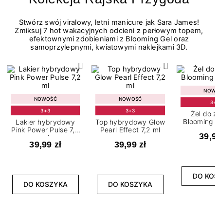
Stwórz swój viralowy, letni manicure jak Sara James!
Zmiksuj 7 hot wakacyjnych odcieni z perłowym topem,
efektownymi zdobieniami z Blooming Gel oraz
samoprzylepnymi, kwiatowymi naklejkami 3D.
NOW
NOWOŚĆ
NOWOŚĆ
3+
3+3
3+3
Żel do 
Blooming G
Lakier hybrydowy
Top hybrydowy Glow
Pink Power Pulse 7,2
Pearl Effect 7,2 ml
39,9
ml
39,99 zł
39,99 zł
DO KO
DO KOSZYKA
DO KOSZYKA