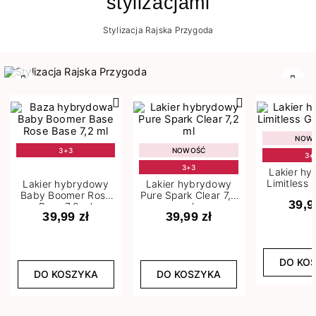
stylizacjami
Stylizacja Rajska Przygoda
Poprzedni
Nast
NOW
3+3
NOWOŚĆ
3+
3+3
Lakier h
Limitless 
Lakier hybrydowy
Lakier hybrydowy
m
Baby Boomer Rose
Pure Spark Clear 7,2
39,9
Base 7,2 ml
ml
39,99 zł
39,99 zł
DO KO
DO KOSZYKA
DO KOSZYKA