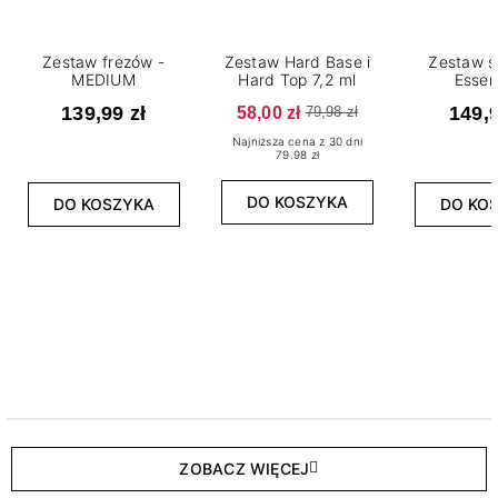
Zestaw frezów -
Zestaw Hard Base i
Zestaw s
MEDIUM
Hard Top 7,2 ml
Essen
139,99 zł
58,00 zł
149,9
79,98 zł
Najniższa cena z 30 dni
79.98 zł
DO KOSZYKA
DO KOSZYKA
DO KO
ZOBACZ WIĘCEJ