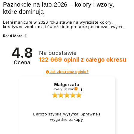
Paznokcie na lato 2026 – kolory i wzory,
które dominują
Letni manicure w 2026 roku stawia na wyraziste kolory,
kreatywne zdobienia i świeże interpretacje ponadczasowych
trendów. Wśród najmodniejszych propozycji nie brakuje
zarówno energetycznych odcieni inspirowanych wakacjami, jak
Read More
i delikatnych wzorów idealnych dla miłośniczek eleganckiej
prostoty. Jakie kolory i stylizacje paznokci będą królować latem
4.8
2026? Znajdź inspirację dla swojego manicure!
Na podstawie
122 669
opinii
z całego okresu
Ocena
Jak zbieramy opinie?
Małgorzata
zweryfikowano
Bardzo szybka wysyłka. Sprawne i
wygodne zakupy.