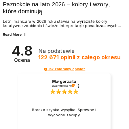
Paznokcie na lato 2026 – kolory i wzory,
które dominują
Letni manicure w 2026 roku stawia na wyraziste kolory,
kreatywne zdobienia i świeże interpretacje ponadczasowych
trendów. Wśród najmodniejszych propozycji nie brakuje
zarówno energetycznych odcieni inspirowanych wakacjami, jak
Read More
i delikatnych wzorów idealnych dla miłośniczek eleganckiej
prostoty. Jakie kolory i stylizacje paznokci będą królować latem
4.8
2026? Znajdź inspirację dla swojego manicure!
Na podstawie
122 671
opinii
z całego okresu
Ocena
Jak zbieramy opinie?
Małgorzata
zweryfikowano
Bardzo szybka wysyłka. Sprawne i
wygodne zakupy.