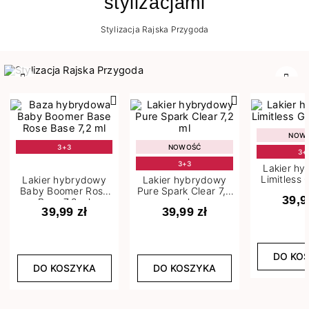
stylizacjami
Stylizacja Rajska Przygoda
Poprzedni
Nast
NOW
3+3
NOWOŚĆ
3+
3+3
Lakier h
Limitless 
Lakier hybrydowy
Lakier hybrydowy
m
Baby Boomer Rose
Pure Spark Clear 7,2
39,9
Base 7,2 ml
ml
39,99 zł
39,99 zł
DO KO
DO KOSZYKA
DO KOSZYKA