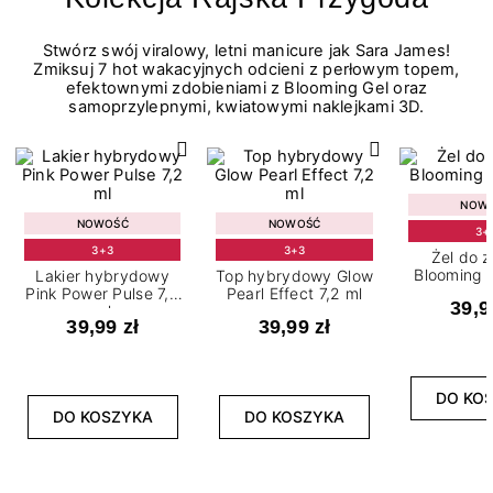
Stwórz swój viralowy, letni manicure jak Sara James!
Zmiksuj 7 hot wakacyjnych odcieni z perłowym topem,
efektownymi zdobieniami z Blooming Gel oraz
samoprzylepnymi, kwiatowymi naklejkami 3D.
NOW
NOWOŚĆ
NOWOŚĆ
3+
3+3
3+3
Żel do 
Blooming G
Lakier hybrydowy
Top hybrydowy Glow
Pink Power Pulse 7,2
Pearl Effect 7,2 ml
39,9
ml
39,99 zł
39,99 zł
DO KO
DO KOSZYKA
DO KOSZYKA