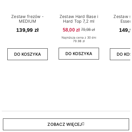
Zestaw frezów -
Zestaw Hard Base i
Zestaw s
MEDIUM
Hard Top 7,2 ml
Essen
139,99 zł
58,00 zł
149,9
79,98 zł
Najniższa cena z 30 dni
79.98 zł
DO KOSZYKA
DO KOSZYKA
DO KO
ZOBACZ WIĘCEJ