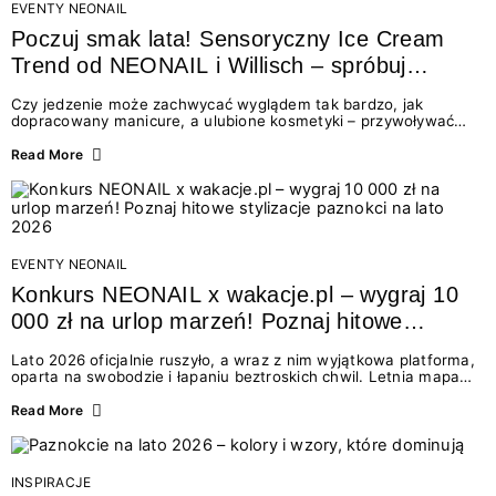
EVENTY NEONAIL
Poczuj smak lata! Sensoryczny Ice Cream
Trend od NEONAIL i Willisch – spróbuj
nowych lodów i odbierz prezent!
Czy jedzenie może zachwycać wyglądem tak bardzo, jak
dopracowany manicure, a ulubione kosmetyki – przywoływać
smak najpiękniejszych wakacyjnych wspomnień? Połączenie
świata beauty i oszałamiających deserów to coś więcej niż
Read More
chwilowa moda. To zaproszenie do celebracji chwili wszystkimi
zmysłami: przez soczysty kolor, aksamitną teksturę,
orzeźwiający zapach i słodki akcent na podniebieniu. Tego lata
NEONAIL łączy siły z marką Willisch, tworząc unikalny projekt
na styku jedzenia i piękna....
EVENTY NEONAIL
Konkurs NEONAIL x wakacje.pl – wygraj 10
000 zł na urlop marzeń! Poznaj hitowe
stylizacje paznokci na lato 2026
Lato 2026 oficjalnie ruszyło, a wraz z nim wyjątkowa platforma,
oparta na swobodzie i łapaniu beztroskich chwil. Letnia mapa
kolorów NEONAIL prowadzi nas przez najpiękniejsze
doświadczenia wakacji – od spontanicznych wyjazdów, przez
Read More
chwile relaksu, tropikalne inspiracje, aż po ekscytujące smaki.
Motywem przewodnim jest eksplorowanie i kolekcjonowanie
letnich momentów. Z tej okazji przygotowaliśmy coś absolutnie
wyjątkowego: wielki konkurs z wakacje.pl oraz dawkę
INSPIRACJE
najgorętszych trendów w...