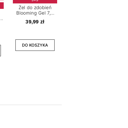
Żel do zdobień
Blooming Gel 7,2
t
ml
39,99 zł
NOWOŚĆ
3+3
DO KOSZYKA
Lakier hybrydowy
La
Limitless Green 7,2
Bol
ml
39,99 zł
DO KOSZYKA