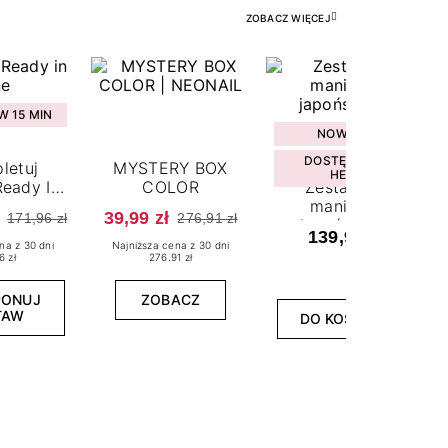
ZOBACZ WIĘCEJ
 15 MIN
NOWOŚĆ
DOSTĘPNY W
letuj
MYSTERY BOX
HEBE
eady In
COLOR
Zestaw do
ne
manicure
39,99 zł
171,96 zł
276,91 zł
japońskiego
139,99 zł
na z 30 dni
Najniższa cena z 30 dni
6 zł
276.91 zł
PONUJ
ZOBACZ
TAW
DO KOSZYKA