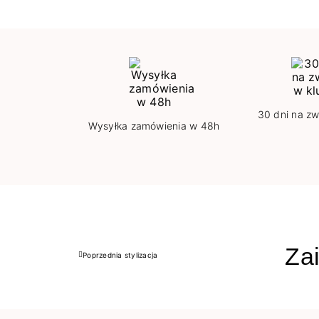
30 dni na zw
Wysyłka zamówienia w 48h
Zai
Poprzednia stylizacja
Poprzedni