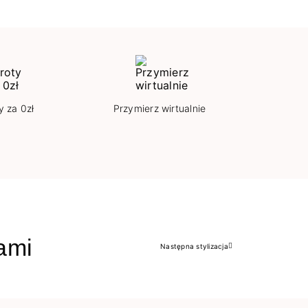
y za 0zł
Przymierz wirtualnie
jami
Następna stylizacja
Następny