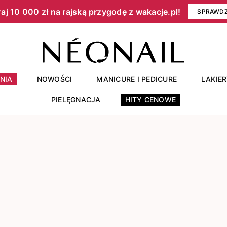
aj 10 000 zł na rajską przygodę z wakacje.pl!​
SPRAWD
NIA
NOWOŚCI
MANICURE I PEDICURE
LAKIE
PIELĘGNACJA
HITY CENOWE