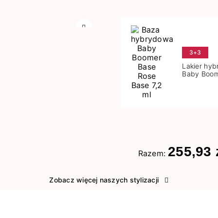
Następny
3+3
Lakier hy
Baby Boom
Base 7,2 m
255,93 
Razem:
Zobacz więcej naszych stylizacji