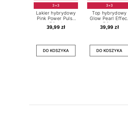
3+3
3+3
Lakier hybrydowy
Top hybrydowy
Pink Power Pulse
Glow Pearl Effec
7,2 ml
7,2 ml
39,99 zł
39,99 zł
DO KOSZYKA
DO KOSZYKA