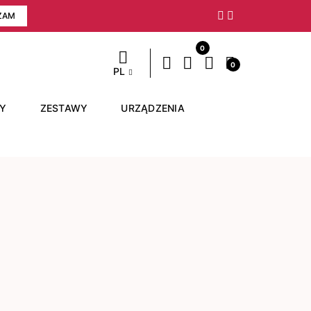
ZAM
Następny
0
0
PL
RY
ZESTAWY
URZĄDZENIA