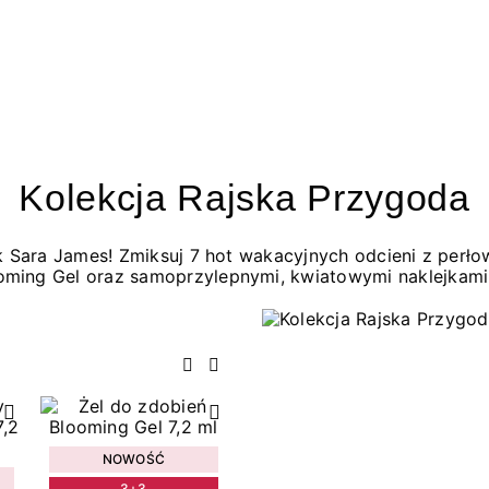
Kolekcja Rajska Przygoda
jak Sara James! Zmiksuj 7 hot wakacyjnych odcieni z per
oming Gel oraz samoprzylepnymi, kwiatowymi naklejkami
Poprzedni
Następny
NOWOŚĆ
3+3