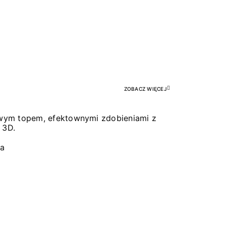
Pr
ZOBACZ WIĘCEJ
łowym topem, efektownymi zdobieniami z
 3D.