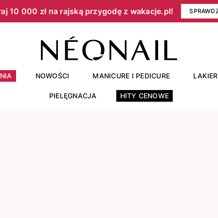
aj 10 000 zł na rajską przygodę z wakacje.pl!​
SPRAWD
NIA
NOWOŚCI
MANICURE I PEDICURE
LAKIE
PIELĘGNACJA
HITY CENOWE