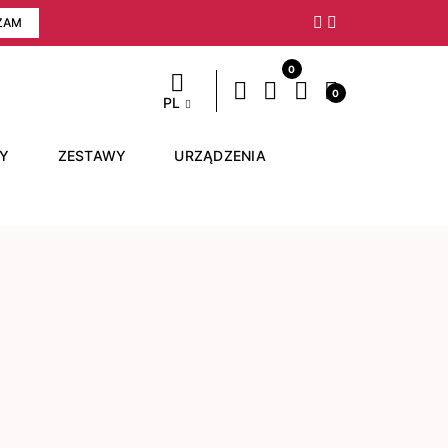
ZAM
Następny
0
0
PL
RY
ZESTAWY
URZĄDZENIA