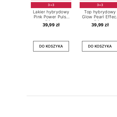
3+3
3+3
Lakier hybrydowy
Top hybrydowy
Pink Power Pulse
Glow Pearl Effec
7,2 ml
7,2 ml
39,99 zł
39,99 zł
DO KOSZYKA
DO KOSZYKA