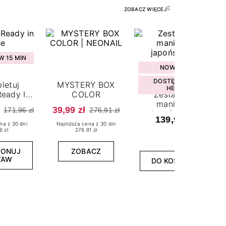
ZOBACZ WIĘCEJ
 15 MIN
NOWOŚĆ
DOSTĘPNY W
letuj
MYSTERY BOX
HEBE
eady In
COLOR
Zestaw do
ne
manicure
39,99 zł
171,96 zł
276,91 zł
japońskiego
139,99 zł
na z 30 dni
Najniższa cena z 30 dni
6 zł
276.91 zł
PONUJ
ZOBACZ
TAW
DO KOSZYKA