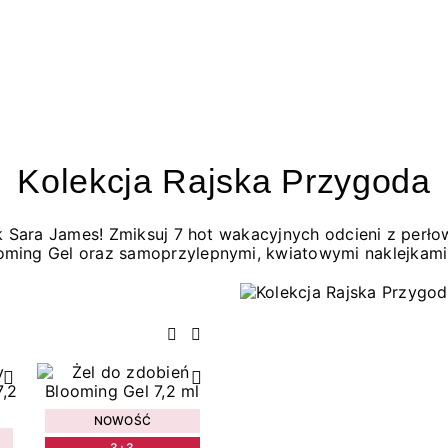
Kolekcja Rajska Przygoda
jak Sara James! Zmiksuj 7 hot wakacyjnych odcieni z per
oming Gel oraz samoprzylepnymi, kwiatowymi naklejkami
Poprzedni
Następny
NOWOŚĆ
3+3