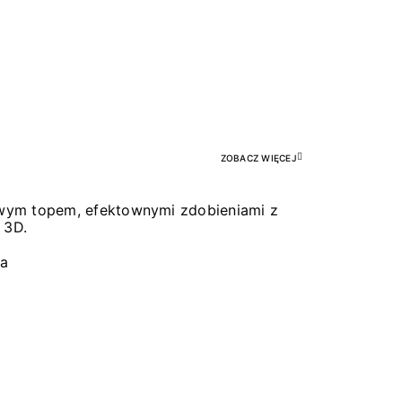
Pr
ZOBACZ WIĘCEJ
łowym topem, efektownymi zdobieniami z
 3D.