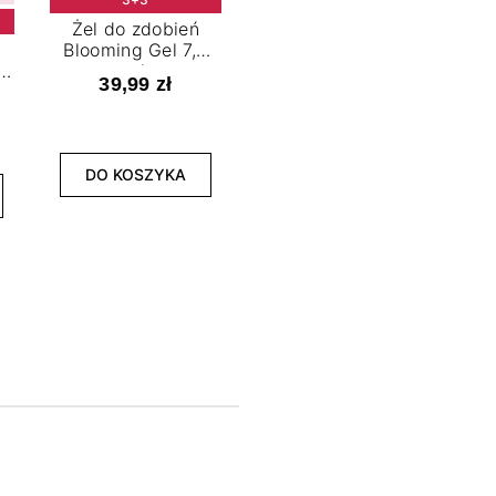
Żel do zdobień
Blooming Gel 7,2
t
ml
39,99 zł
NOWOŚĆ
3+3
DO KOSZYKA
Lakier hybrydowy
La
Limitless Green 7,2
Bol
ml
39,99 zł
DO KOSZYKA