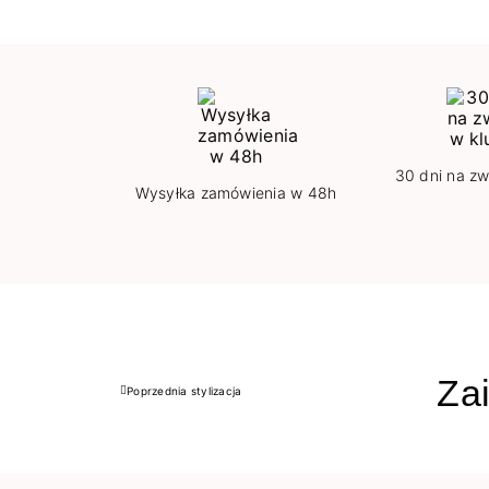
30 dni na zw
Wysyłka zamówienia w 48h
Zai
Poprzednia stylizacja
Poprzedni