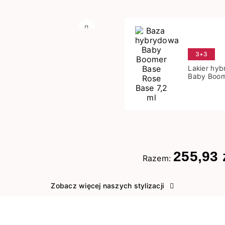
Następny
3+3
Lakier hy
Baby Boom
Base 7,2 m
255,93 
Razem:
Zobacz więcej naszych stylizacji