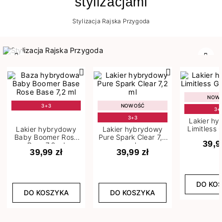
stylizacjami
Stylizacja Rajska Przygoda
Poprzedni
Nast
NOW
3+3
NOWOŚĆ
3+
3+3
Lakier h
Limitless 
Lakier hybrydowy
Lakier hybrydowy
m
Baby Boomer Rose
Pure Spark Clear 7,2
39,9
Base 7,2 ml
ml
39,99 zł
39,99 zł
DO KO
DO KOSZYKA
DO KOSZYKA