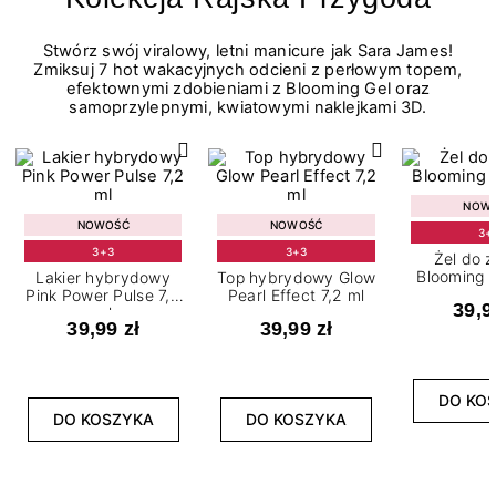
Stwórz swój viralowy, letni manicure jak Sara James!
Zmiksuj 7 hot wakacyjnych odcieni z perłowym topem,
efektownymi zdobieniami z Blooming Gel oraz
samoprzylepnymi, kwiatowymi naklejkami 3D.
NOW
NOWOŚĆ
NOWOŚĆ
3+
3+3
3+3
Żel do 
Blooming G
Lakier hybrydowy
Top hybrydowy Glow
Pink Power Pulse 7,2
Pearl Effect 7,2 ml
39,9
ml
39,99 zł
39,99 zł
DO KO
DO KOSZYKA
DO KOSZYKA