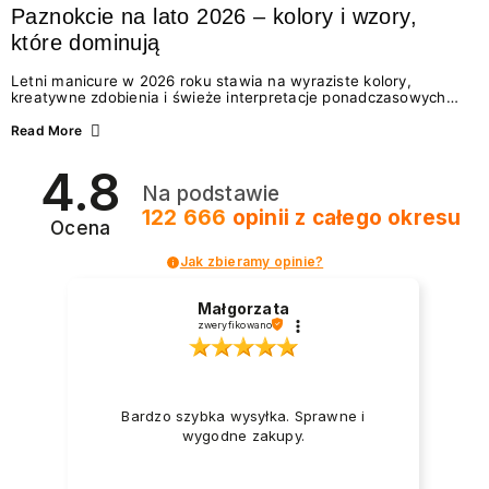
Paznokcie na lato 2026 – kolory i wzory,
które dominują
Letni manicure w 2026 roku stawia na wyraziste kolory,
kreatywne zdobienia i świeże interpretacje ponadczasowych
trendów. Wśród najmodniejszych propozycji nie brakuje
zarówno energetycznych odcieni inspirowanych wakacjami, jak
Read More
i delikatnych wzorów idealnych dla miłośniczek eleganckiej
prostoty. Jakie kolory i stylizacje paznokci będą królować latem
4.8
2026? Znajdź inspirację dla swojego manicure!
Na podstawie
122 666
opinii
z całego okresu
Ocena
Jak zbieramy opinie?
Małgorzata
zweryfikowano
Bardzo szybka wysyłka. Sprawne i
wygodne zakupy.