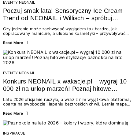
EVENTY NEONAIL
Poczuj smak lata! Sensoryczny Ice Cream
Trend od NEONAIL i Willisch – spróbuj
nowych lodów i odbierz prezent!
Czy jedzenie może zachwycać wyglądem tak bardzo, jak
dopracowany manicure, a ulubione kosmetyki – przywoływać
smak najpiękniejszych wakacyjnych wspomnień? Połączenie
świata beauty i oszałamiających deserów to coś więcej niż
Read More
chwilowa moda. To zaproszenie do celebracji chwili wszystkimi
zmysłami: przez soczysty kolor, aksamitną teksturę,
orzeźwiający zapach i słodki akcent na podniebieniu. Tego lata
NEONAIL łączy siły z marką Willisch, tworząc unikalny projekt
na styku jedzenia i piękna....
EVENTY NEONAIL
Konkurs NEONAIL x wakacje.pl – wygraj 10
000 zł na urlop marzeń! Poznaj hitowe
stylizacje paznokci na lato 2026
Lato 2026 oficjalnie ruszyło, a wraz z nim wyjątkowa platforma,
oparta na swobodzie i łapaniu beztroskich chwil. Letnia mapa
kolorów NEONAIL prowadzi nas przez najpiękniejsze
doświadczenia wakacji – od spontanicznych wyjazdów, przez
Read More
chwile relaksu, tropikalne inspiracje, aż po ekscytujące smaki.
Motywem przewodnim jest eksplorowanie i kolekcjonowanie
letnich momentów. Z tej okazji przygotowaliśmy coś absolutnie
wyjątkowego: wielki konkurs z wakacje.pl oraz dawkę
INSPIRACJE
najgorętszych trendów w...