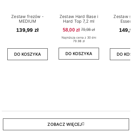
Zestaw frezów -
Zestaw Hard Base i
Zestaw s
MEDIUM
Hard Top 7,2 ml
Essen
139,99 zł
58,00 zł
149,9
79,98 zł
Najniższa cena z 30 dni
79.98 zł
DO KOSZYKA
DO KOSZYKA
DO KO
ZOBACZ WIĘCEJ