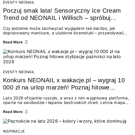
EVENTY NEONAIL
Poczuj smak lata! Sensoryczny Ice Cream
Trend od NEONAIL i Willisch – spróbuj
nowych lodów i odbierz prezent!
Czy jedzenie może zachwycać wyglądem tak bardzo, jak
dopracowany manicure, a ulubione kosmetyki – przywoływać
smak najpiękniejszych wakacyjnych wspomnień? Połączenie
świata beauty i oszałamiających deserów to coś więcej niż
Read More
chwilowa moda. To zaproszenie do celebracji chwili wszystkimi
zmysłami: przez soczysty kolor, aksamitną teksturę,
orzeźwiający zapach i słodki akcent na podniebieniu. Tego lata
NEONAIL łączy siły z marką Willisch, tworząc unikalny projekt
na styku jedzenia i piękna....
EVENTY NEONAIL
Konkurs NEONAIL x wakacje.pl – wygraj 10
000 zł na urlop marzeń! Poznaj hitowe
stylizacje paznokci na lato 2026
Lato 2026 oficjalnie ruszyło, a wraz z nim wyjątkowa platforma,
oparta na swobodzie i łapaniu beztroskich chwil. Letnia mapa
kolorów NEONAIL prowadzi nas przez najpiękniejsze
doświadczenia wakacji – od spontanicznych wyjazdów, przez
Read More
chwile relaksu, tropikalne inspiracje, aż po ekscytujące smaki.
Motywem przewodnim jest eksplorowanie i kolekcjonowanie
letnich momentów. Z tej okazji przygotowaliśmy coś absolutnie
wyjątkowego: wielki konkurs z wakacje.pl oraz dawkę
INSPIRACJE
najgorętszych trendów w...