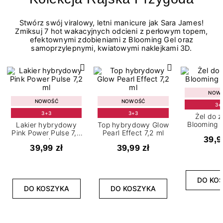
Stwórz swój viralowy, letni manicure jak Sara James!
Zmiksuj 7 hot wakacyjnych odcieni z perłowym topem,
efektownymi zdobieniami z Blooming Gel oraz
samoprzylepnymi, kwiatowymi naklejkami 3D.
NOW
NOWOŚĆ
NOWOŚĆ
3+
3+3
3+3
Żel do 
Blooming G
Lakier hybrydowy
Top hybrydowy Glow
Pink Power Pulse 7,2
Pearl Effect 7,2 ml
39,9
ml
39,99 zł
39,99 zł
DO KO
DO KOSZYKA
DO KOSZYKA