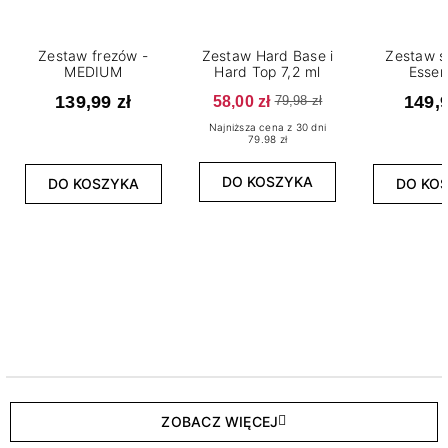
Zestaw frezów -
Zestaw Hard Base i
Zestaw s
MEDIUM
Hard Top 7,2 ml
Essen
139,99 zł
58,00 zł
149,9
79,98 zł
Najniższa cena z 30 dni
79.98 zł
DO KOSZYKA
DO KOSZYKA
DO KO
ZOBACZ WIĘCEJ