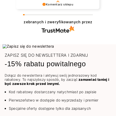
Komentarz sklepu
Dziękujemy serdecznie 😊 Bardzo cieszy nas
zadowolenie z udanych zakupów w sklepie
zebranych i zweryfikowanych przez
NEONAIL. Pozdrawiamy
ZAPISZ SIĘ DO NEWSLETTERA I ZGARNIJ
-15% rabatu powitalnego
Dołącz do newslettera i aktywuj swój jednorazowy kod
rabatowy. To najszybszy sposób, by zacząć
zamawiać taniej i
być zawsze krok przed innymi.
Kod rabatowy dostarczany natychmiast po zapisie
Pierwszeństwo w dostępie do wyprzedaży i premier
Specjalne oferty dostępne tylko dla zapisanych