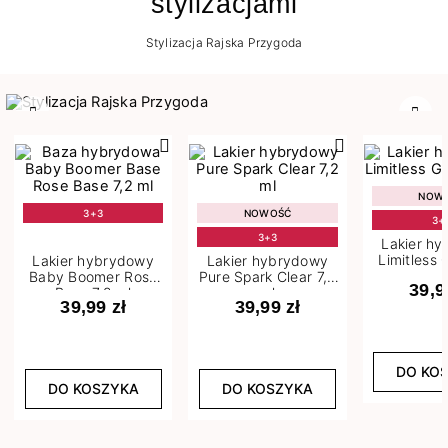
stylizacjami
Stylizacja Rajska Przygoda
Poprzedni
Nast
NOW
3+3
NOWOŚĆ
3+
3+3
Lakier h
Limitless 
Lakier hybrydowy
Lakier hybrydowy
m
Baby Boomer Rose
Pure Spark Clear 7,2
39,9
Base 7,2 ml
ml
39,99 zł
39,99 zł
DO KO
DO KOSZYKA
DO KOSZYKA