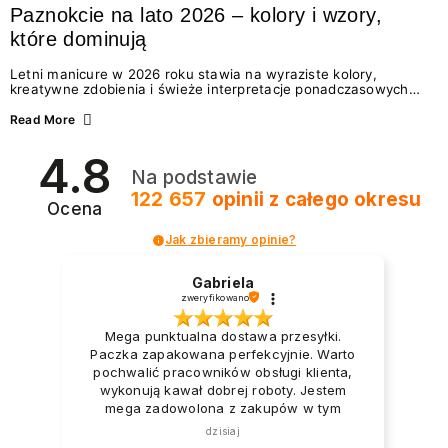
Paznokcie na lato 2026 – kolory i wzory,
które dominują
Letni manicure w 2026 roku stawia na wyraziste kolory,
kreatywne zdobienia i świeże interpretacje ponadczasowych
trendów. Wśród najmodniejszych propozycji nie brakuje
zarówno energetycznych odcieni inspirowanych wakacjami, jak
Read More
i delikatnych wzorów idealnych dla miłośniczek eleganckiej
prostoty. Jakie kolory i stylizacje paznokci będą królować latem
4.8
2026? Znajdź inspirację dla swojego manicure!
Na podstawie
122 657
opinii
z całego okresu
Ocena
Jak zbieramy opinie?
Gabriela
zweryfikowano
Mega punktualna dostawa przesyłki.
Paczka zapakowana perfekcyjnie. Warto
pochwalić pracowników obsługi klienta,
wykonują kawał dobrej roboty. Jestem
mega zadowolona z zakupów w tym
sklepie.
dzisiaj