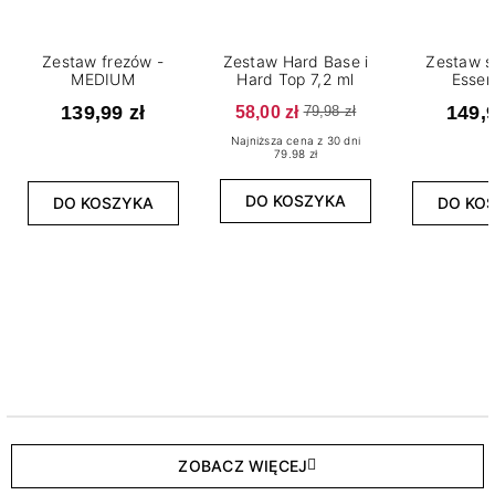
Zestaw frezów -
Zestaw Hard Base i
Zestaw s
MEDIUM
Hard Top 7,2 ml
Essen
139,99 zł
58,00 zł
149,9
79,98 zł
Najniższa cena z 30 dni
79.98 zł
DO KOSZYKA
DO KOSZYKA
DO KO
ZOBACZ WIĘCEJ