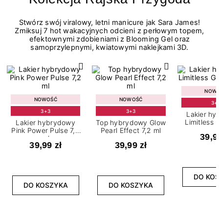
Stwórz swój viralowy, letni manicure jak Sara James!
Zmiksuj 7 hot wakacyjnych odcieni z perłowym topem,
efektownymi zdobieniami z Blooming Gel oraz
samoprzylepnymi, kwiatowymi naklejkami 3D.
NOW
NOWOŚĆ
NOWOŚĆ
3+
3+3
3+3
Lakier h
Limitless 
Lakier hybrydowy
Top hybrydowy Glow
m
Pink Power Pulse 7,2
Pearl Effect 7,2 ml
39,9
ml
39,99 zł
39,99 zł
DO KO
DO KOSZYKA
DO KOSZYKA