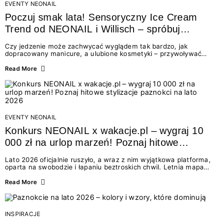
EVENTY NEONAIL
Poczuj smak lata! Sensoryczny Ice Cream
Trend od NEONAIL i Willisch – spróbuj
nowych lodów i odbierz prezent!
Czy jedzenie może zachwycać wyglądem tak bardzo, jak
dopracowany manicure, a ulubione kosmetyki – przywoływać
smak najpiękniejszych wakacyjnych wspomnień? Połączenie
świata beauty i oszałamiających deserów to coś więcej niż
Read More
chwilowa moda. To zaproszenie do celebracji chwili wszystkimi
zmysłami: przez soczysty kolor, aksamitną teksturę,
orzeźwiający zapach i słodki akcent na podniebieniu. Tego lata
NEONAIL łączy siły z marką Willisch, tworząc unikalny projekt
na styku jedzenia i piękna....
EVENTY NEONAIL
Konkurs NEONAIL x wakacje.pl – wygraj 10
000 zł na urlop marzeń! Poznaj hitowe
stylizacje paznokci na lato 2026
Lato 2026 oficjalnie ruszyło, a wraz z nim wyjątkowa platforma,
oparta na swobodzie i łapaniu beztroskich chwil. Letnia mapa
kolorów NEONAIL prowadzi nas przez najpiękniejsze
doświadczenia wakacji – od spontanicznych wyjazdów, przez
Read More
chwile relaksu, tropikalne inspiracje, aż po ekscytujące smaki.
Motywem przewodnim jest eksplorowanie i kolekcjonowanie
letnich momentów. Z tej okazji przygotowaliśmy coś absolutnie
wyjątkowego: wielki konkurs z wakacje.pl oraz dawkę
INSPIRACJE
najgorętszych trendów w...