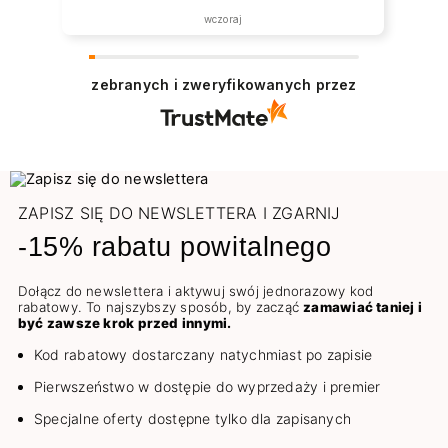
została zrealizowana ekspresowo.
wczoraj
Polecam wszystkim zainteresowanym.
zebranych i zweryfikowanych przez
ZAPISZ SIĘ DO NEWSLETTERA I ZGARNIJ
-15% rabatu powitalnego
Dołącz do newslettera i aktywuj swój jednorazowy kod
rabatowy. To najszybszy sposób, by zacząć
zamawiać taniej i
być zawsze krok przed innymi.
Kod rabatowy dostarczany natychmiast po zapisie
Pierwszeństwo w dostępie do wyprzedaży i premier
Specjalne oferty dostępne tylko dla zapisanych