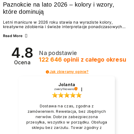
Paznokcie na lato 2026 – kolory i wzory,
które dominują
Letni manicure w 2026 roku stawia na wyraziste kolory,
kreatywne zdobienia i świeże interpretacje ponadczasowych
trendów. Wśród najmodniejszych propozycji nie brakuje
zarówno energetycznych odcieni inspirowanych wakacjami, jak
Read More
i delikatnych wzorów idealnych dla miłośniczek eleganckiej
prostoty. Jakie kolory i stylizacje paznokci będą królować latem
4.8
2026? Znajdź inspirację dla swojego manicure!
Na podstawie
122 646
opinii
z całego okresu
Ocena
Jak zbieramy opinie?
Jolanta
zweryfikowano
Dostawa na czas, zgodna z
zamówieniem. Rewelacja, bez zbędnych
nerwów. Dobrze zabezpieczona
przesyłka, wszystko w porządku. Obsługa
sklepu bez zarzutu. Towar zgodny z
opisem i zapotrzebowaniem. Przesyłka