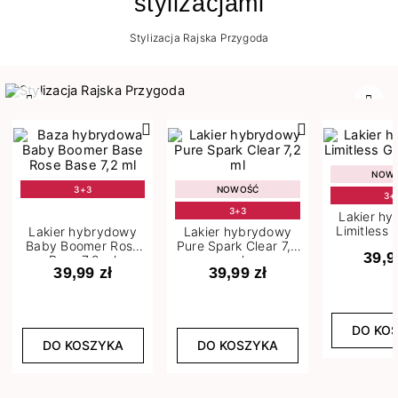
stylizacjami
Stylizacja Rajska Przygoda
Poprzedni
Nast
NOW
3+3
NOWOŚĆ
3+
3+3
Lakier h
Limitless 
Lakier hybrydowy
Lakier hybrydowy
m
Baby Boomer Rose
Pure Spark Clear 7,2
39,9
Base 7,2 ml
ml
39,99 zł
39,99 zł
DO KO
DO KOSZYKA
DO KOSZYKA