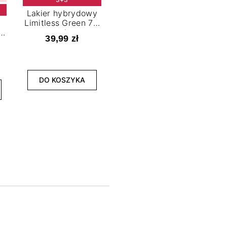
Lakier hybrydowy
Limitless Green 7,2
t
ml
39,99 zł
NOWOŚĆ
3+3
DO KOSZYKA
Lakier hybrydowy
La
Bold Horizon 7,2 ml
Fea
39,99 zł
DO KOSZYKA