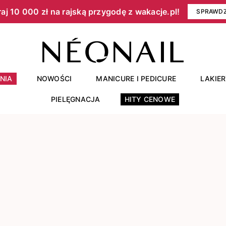
aj 10 000 zł na rajską przygodę z wakacje.pl!​
SPRAWD
NIA
NOWOŚCI
MANICURE I PEDICURE
LAKIE
PIELĘGNACJA
HITY CENOWE