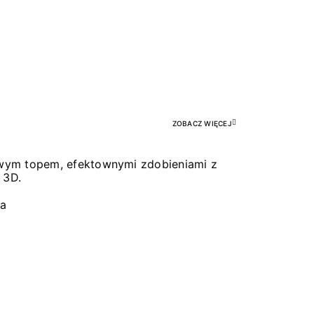
Pr
ZOBACZ WIĘCEJ
łowym topem, efektownymi zdobieniami z
 3D.