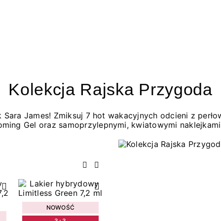
Kolekcja Rajska Przygoda
jak Sara James! Zmiksuj 7 hot wakacyjnych odcieni z per
oming Gel oraz samoprzylepnymi, kwiatowymi naklejkami
Poprzedni
Następny
NOWOŚĆ
3+3