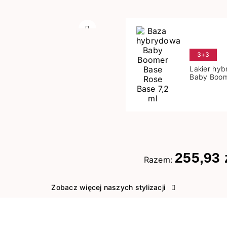
Następny
3+3
Lakier hy
Baby Boom
Base 7,2 m
255,93 
Razem:
Zobacz więcej naszych stylizacji