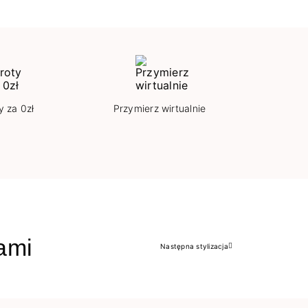
y za 0zł
Przymierz wirtualnie
jami
Następna stylizacja
Następny