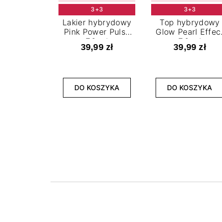
3+3
3+3
Lakier hybrydowy
Top hybrydowy
Pink Power Pulse
Glow Pearl Effec
7,2 ml
7,2 ml
39,99 zł
39,99 zł
DO KOSZYKA
DO KOSZYKA