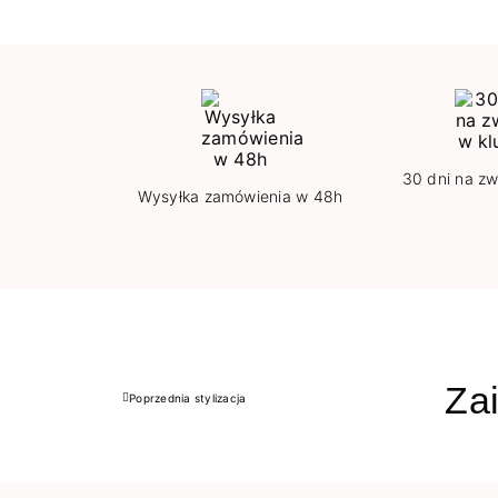
30 dni na zw
Wysyłka zamówienia w 48h
Zai
Poprzednia stylizacja
Poprzedni