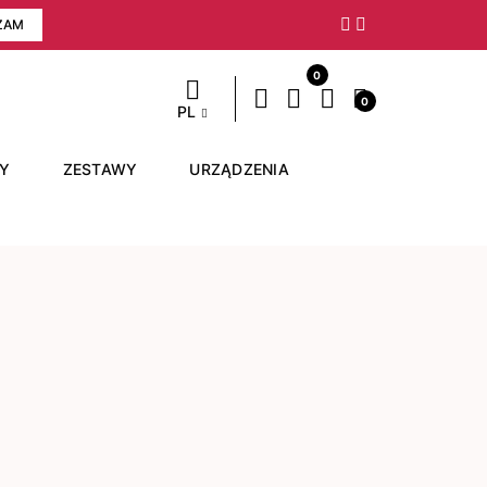
ZAM
Następny
0
0
PL
RY
ZESTAWY
URZĄDZENIA