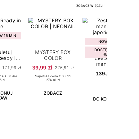
ZOBACZ WIĘCEJ
 15 MIN
NOWOŚĆ
DOSTĘPNY W
letuj
MYSTERY BOX
HEBE
eady In
COLOR
Zestaw do
ne
manicure
39,99 zł
171,96 zł
276,91 zł
japońskiego
139,99 zł
na z 30 dni
Najniższa cena z 30 dni
6 zł
276.91 zł
PONUJ
ZOBACZ
TAW
DO KOSZYKA