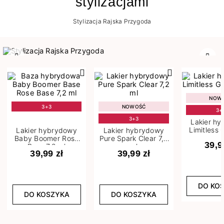
stylizacjami
Stylizacja Rajska Przygoda
Poprzedni
Nast
NOW
3+3
NOWOŚĆ
3+
3+3
Lakier h
Limitless 
Lakier hybrydowy
Lakier hybrydowy
m
Baby Boomer Rose
Pure Spark Clear 7,2
39,9
Base 7,2 ml
ml
39,99 zł
39,99 zł
DO KO
DO KOSZYKA
DO KOSZYKA