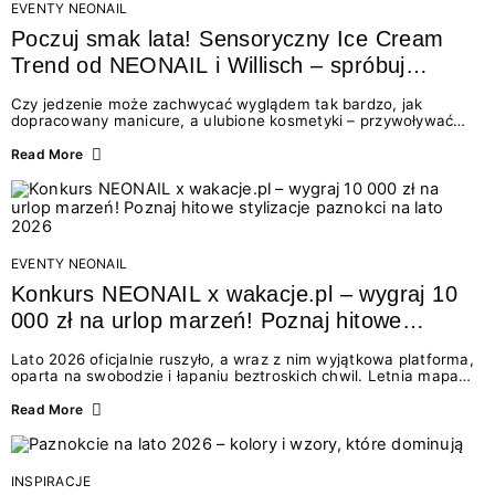
EVENTY NEONAIL
Poczuj smak lata! Sensoryczny Ice Cream
Trend od NEONAIL i Willisch – spróbuj
nowych lodów i odbierz prezent!
Czy jedzenie może zachwycać wyglądem tak bardzo, jak
dopracowany manicure, a ulubione kosmetyki – przywoływać
smak najpiękniejszych wakacyjnych wspomnień? Połączenie
świata beauty i oszałamiających deserów to coś więcej niż
Read More
chwilowa moda. To zaproszenie do celebracji chwili wszystkimi
zmysłami: przez soczysty kolor, aksamitną teksturę,
orzeźwiający zapach i słodki akcent na podniebieniu. Tego lata
NEONAIL łączy siły z marką Willisch, tworząc unikalny projekt
na styku jedzenia i piękna....
EVENTY NEONAIL
Konkurs NEONAIL x wakacje.pl – wygraj 10
000 zł na urlop marzeń! Poznaj hitowe
stylizacje paznokci na lato 2026
Lato 2026 oficjalnie ruszyło, a wraz z nim wyjątkowa platforma,
oparta na swobodzie i łapaniu beztroskich chwil. Letnia mapa
kolorów NEONAIL prowadzi nas przez najpiękniejsze
doświadczenia wakacji – od spontanicznych wyjazdów, przez
Read More
chwile relaksu, tropikalne inspiracje, aż po ekscytujące smaki.
Motywem przewodnim jest eksplorowanie i kolekcjonowanie
letnich momentów. Z tej okazji przygotowaliśmy coś absolutnie
wyjątkowego: wielki konkurs z wakacje.pl oraz dawkę
INSPIRACJE
najgorętszych trendów w...