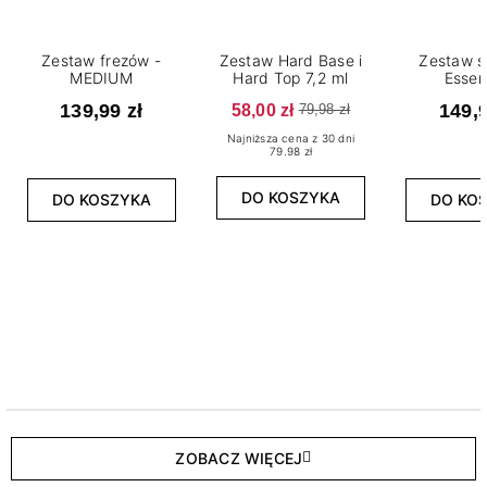
Zestaw frezów -
Zestaw Hard Base i
Zestaw s
MEDIUM
Hard Top 7,2 ml
Essen
139,99 zł
58,00 zł
149,9
79,98 zł
Najniższa cena z 30 dni
79.98 zł
DO KOSZYKA
DO KOSZYKA
DO KO
ZOBACZ WIĘCEJ