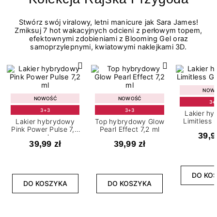
Stwórz swój viralowy, letni manicure jak Sara James!
Zmiksuj 7 hot wakacyjnych odcieni z perłowym topem,
efektownymi zdobieniami z Blooming Gel oraz
samoprzylepnymi, kwiatowymi naklejkami 3D.
NOW
NOWOŚĆ
NOWOŚĆ
3+
3+3
3+3
Lakier h
Limitless 
Lakier hybrydowy
Top hybrydowy Glow
m
Pink Power Pulse 7,2
Pearl Effect 7,2 ml
39,9
ml
39,99 zł
39,99 zł
DO KO
DO KOSZYKA
DO KOSZYKA