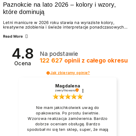
Paznokcie na lato 2026 – kolory i wzory,
które dominują
Letni manicure w 2026 roku stawia na wyraziste kolory,
kreatywne zdobienia i świeże interpretacje ponadczasowych
trendów. Wśród najmodniejszych propozycji nie brakuje
zarówno energetycznych odcieni inspirowanych wakacjami, jak
Read More
i delikatnych wzorów idealnych dla miłośniczek eleganckiej
prostoty. Jakie kolory i stylizacje paznokci będą królować latem
4.8
2026? Znajdź inspirację dla swojego manicure!
Na podstawie
122 627
opinii
z całego okresu
Ocena
Jak zbieramy opinie?
Magdalena
zweryfikowano
Nie mam jakichkolwiek uwag do
opakowania. Po prostu świetnie.
Wzorowa realizacja zamówienia. Bardzo
dobrze oceniam obsługę. Bardzo
spodobał mi się ten sklep, super, że mają
dużo nowości.