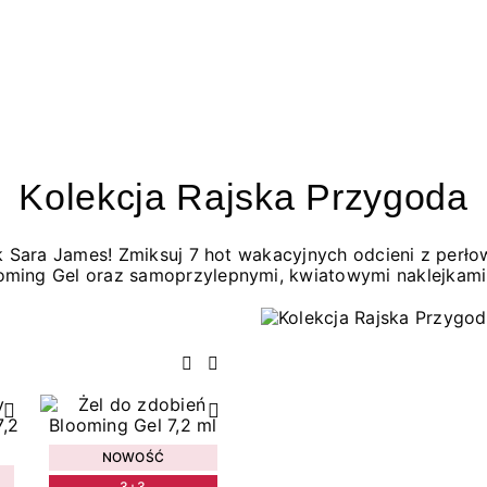
Kolekcja Rajska Przygoda
jak Sara James! Zmiksuj 7 hot wakacyjnych odcieni z per
oming Gel oraz samoprzylepnymi, kwiatowymi naklejkami
Poprzedni
Następny
NOWOŚĆ
3+3