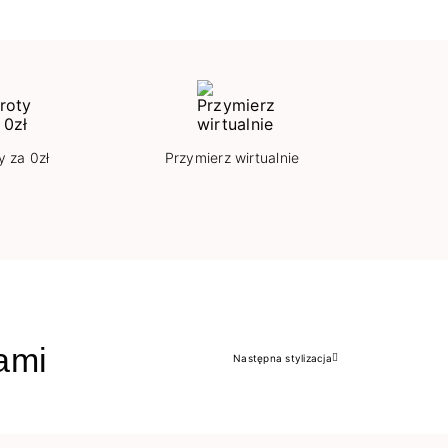
y za 0zł
Przymierz wirtualnie
jami
Następna stylizacja
Następny