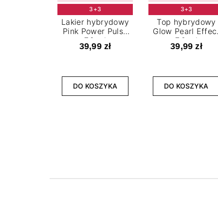
3+3
3+3
Lakier hybrydowy
Top hybrydowy
Pink Power Pulse
Glow Pearl Effec
7,2 ml
7,2 ml
39,99 zł
39,99 zł
DO KOSZYKA
DO KOSZYKA