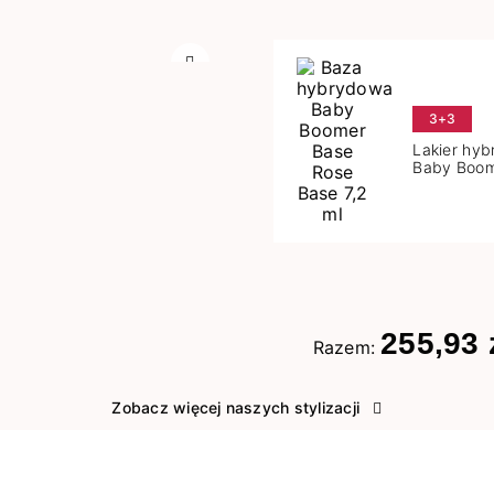
Następny
3+3
Lakier hy
Baby Boom
Base 7,2 m
255,93 
Razem:
Zobacz więcej naszych stylizacji