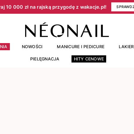
aj 10 000 zł na rajską przygodę z wakacje.pl!​
SPRAWD
NIA
NOWOŚCI
MANICURE I PEDICURE
LAKIE
PIELĘGNACJA
HITY CENOWE