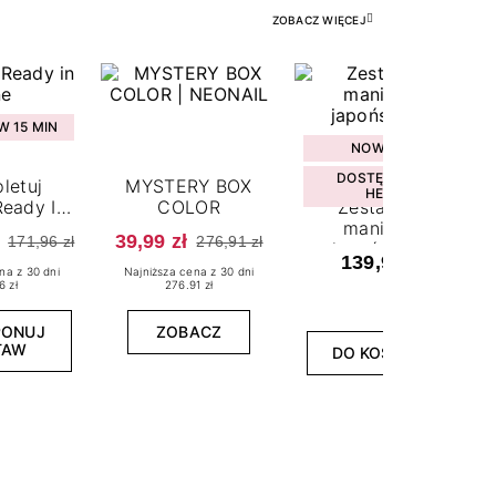
ZOBACZ WIĘCEJ
 15 MIN
NOWOŚĆ
DOSTĘPNY W
letuj
MYSTERY BOX
HEBE
eady In
COLOR
Zestaw do
ne
manicure
39,99 zł
171,96 zł
276,91 zł
japońskiego
139,99 zł
na z 30 dni
Najniższa cena z 30 dni
6 zł
276.91 zł
PONUJ
ZOBACZ
TAW
DO KOSZYKA