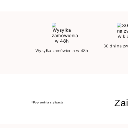
30 dni na zw
Wysyłka zamówienia w 48h
Zai
Poprzednia stylizacja
Poprzedni