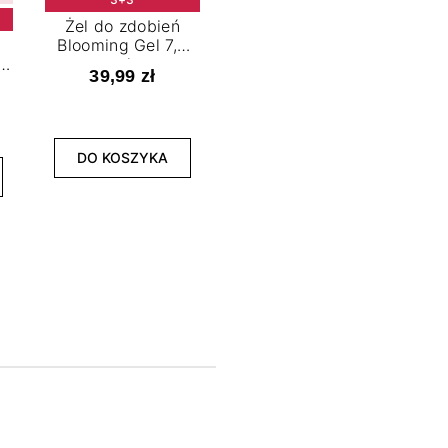
Żel do zdobień
Blooming Gel 7,2
t
ml
39,99 zł
NOWOŚĆ
3+3
DO KOSZYKA
Lakier hybrydowy
La
Limitless Green 7,2
Bol
ml
39,99 zł
DO KOSZYKA