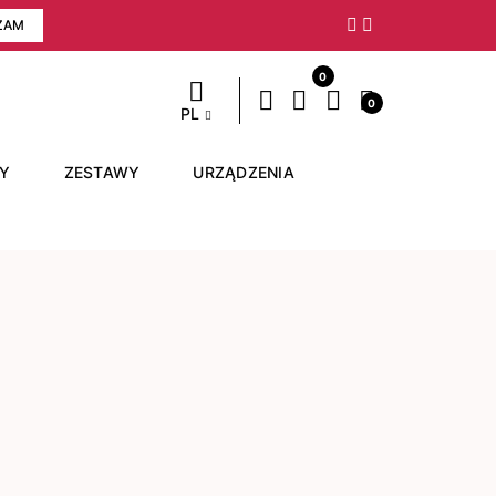
ZAM
Następny
0
0
PL
RY
ZESTAWY
URZĄDZENIA