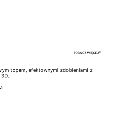
Pr
ZOBACZ WIĘCEJ
łowym topem, efektownymi zdobieniami z
 3D.