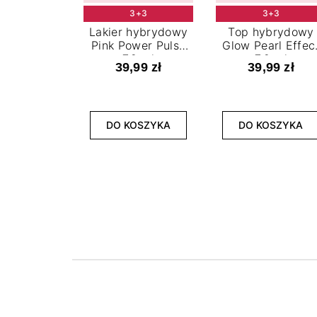
3+3
3+3
Lakier hybrydowy
Top hybrydowy
Pink Power Pulse
Glow Pearl Effec
7,2 ml
7,2 ml
39,99 zł
39,99 zł
DO KOSZYKA
DO KOSZYKA