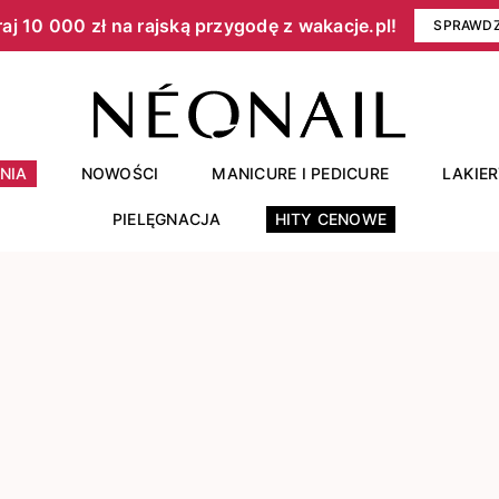
aj 10 000 zł na rajską przygodę z wakacje.pl!​
SPRAWD
NIA
NOWOŚCI
MANICURE I PEDICURE
LAKIE
PIELĘGNACJA
HITY CENOWE