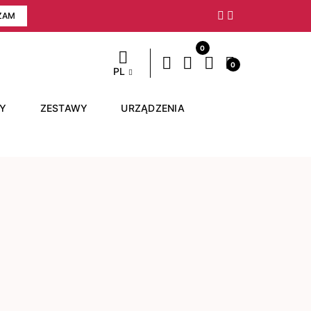
ZAM
Następny
0
0
PL
RY
ZESTAWY
URZĄDZENIA