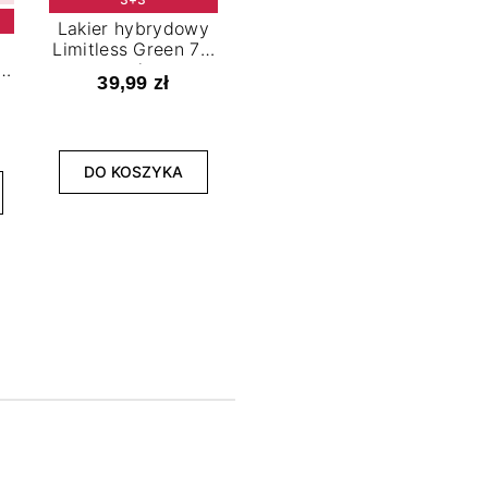
Lakier hybrydowy
Limitless Green 7,2
t
ml
39,99 zł
NOWOŚĆ
3+3
DO KOSZYKA
Lakier hybrydowy
La
Bold Horizon 7,2 ml
Fea
39,99 zł
DO KOSZYKA