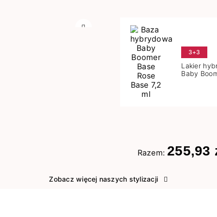
Następny
3+3
Lakier hy
Baby Boom
Base 7,2 m
255,93 
Razem:
Zobacz więcej naszych stylizacji