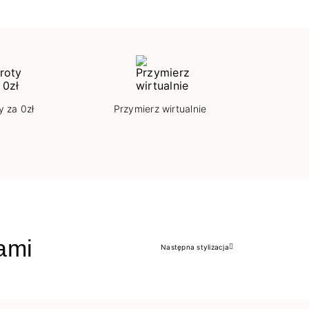
y za 0zł
Przymierz wirtualnie
jami
Następna stylizacja
Następny