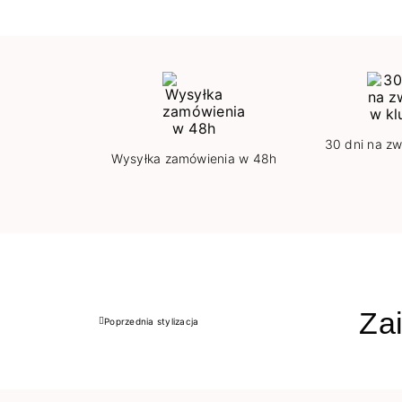
30 dni na zw
Wysyłka zamówienia w 48h
Zai
Poprzednia stylizacja
Poprzedni