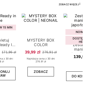
ZOBACZ WIĘCEJ
 15 MIN
NOWOŚĆ
DOSTĘPNY W
letuj
MYSTERY BOX
HEBE
eady In
COLOR
Zestaw do
ne
manicure
39,99 zł
171,96 zł
276,91 zł
japońskiego
139,99 zł
na z 30 dni
Najniższa cena z 30 dni
6 zł
276.91 zł
PONUJ
ZOBACZ
TAW
DO KOSZYKA