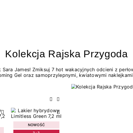
Kolekcja Rajska Przygoda
jak Sara James! Zmiksuj 7 hot wakacyjnych odcieni z per
oming Gel oraz samoprzylepnymi, kwiatowymi naklejkami
Poprzedni
Następny
NOWOŚĆ
3+3