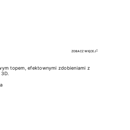
Pr
ZOBACZ WIĘCEJ
łowym topem, efektownymi zdobieniami z
 3D.