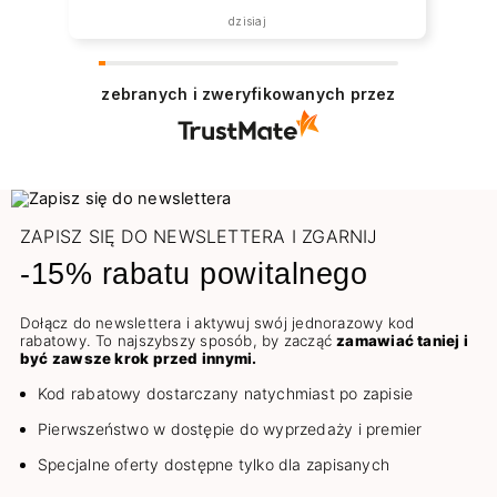
została zrealizowana ekspresowo.
dzisiaj
Polecam wszystkim zainteresowanym.
zebranych i zweryfikowanych przez
ZAPISZ SIĘ DO NEWSLETTERA I ZGARNIJ
-15% rabatu powitalnego
Dołącz do newslettera i aktywuj swój jednorazowy kod
rabatowy. To najszybszy sposób, by zacząć
zamawiać taniej i
być zawsze krok przed innymi.
Kod rabatowy dostarczany natychmiast po zapisie
Pierwszeństwo w dostępie do wyprzedaży i premier
Specjalne oferty dostępne tylko dla zapisanych