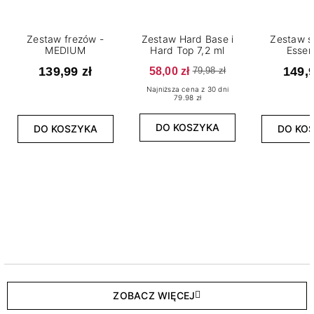
Zestaw frezów -
Zestaw Hard Base i
Zestaw s
MEDIUM
Hard Top 7,2 ml
Essen
139,99 zł
58,00 zł
149,9
79,98 zł
Najniższa cena z 30 dni
79.98 zł
DO KOSZYKA
DO KOSZYKA
DO KO
ZOBACZ WIĘCEJ