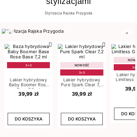
stylizacjami
Stylizacja Rajska Przygoda
Poprzedni
Nast
NOW
3+3
NOWOŚĆ
3+
3+3
Lakier h
Limitless 
Lakier hybrydowy
Lakier hybrydowy
m
Baby Boomer Rose
Pure Spark Clear 7,2
39,9
Base 7,2 ml
ml
39,99 zł
39,99 zł
DO KO
DO KOSZYKA
DO KOSZYKA