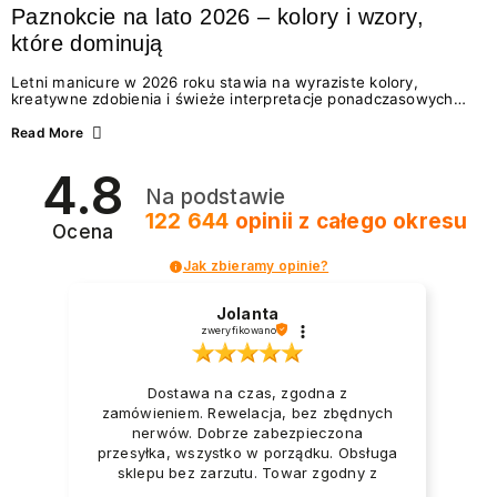
Paznokcie na lato 2026 – kolory i wzory,
które dominują
Letni manicure w 2026 roku stawia na wyraziste kolory,
kreatywne zdobienia i świeże interpretacje ponadczasowych
trendów. Wśród najmodniejszych propozycji nie brakuje
zarówno energetycznych odcieni inspirowanych wakacjami, jak
Read More
i delikatnych wzorów idealnych dla miłośniczek eleganckiej
prostoty. Jakie kolory i stylizacje paznokci będą królować latem
4.8
2026? Znajdź inspirację dla swojego manicure!
Na podstawie
122 644
opinii
z całego okresu
Ocena
Jak zbieramy opinie?
Jolanta
zweryfikowano
Dostawa na czas, zgodna z
zamówieniem. Rewelacja, bez zbędnych
nerwów. Dobrze zabezpieczona
przesyłka, wszystko w porządku. Obsługa
sklepu bez zarzutu. Towar zgodny z
opisem i zapotrzebowaniem. Przesyłka