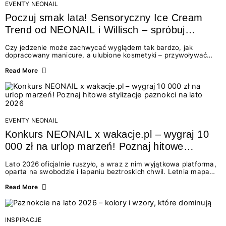
EVENTY NEONAIL
Poczuj smak lata! Sensoryczny Ice Cream
Trend od NEONAIL i Willisch – spróbuj
nowych lodów i odbierz prezent!
Czy jedzenie może zachwycać wyglądem tak bardzo, jak
dopracowany manicure, a ulubione kosmetyki – przywoływać
smak najpiękniejszych wakacyjnych wspomnień? Połączenie
świata beauty i oszałamiających deserów to coś więcej niż
Read More
chwilowa moda. To zaproszenie do celebracji chwili wszystkimi
zmysłami: przez soczysty kolor, aksamitną teksturę,
orzeźwiający zapach i słodki akcent na podniebieniu. Tego lata
NEONAIL łączy siły z marką Willisch, tworząc unikalny projekt
na styku jedzenia i piękna....
EVENTY NEONAIL
Konkurs NEONAIL x wakacje.pl – wygraj 10
000 zł na urlop marzeń! Poznaj hitowe
stylizacje paznokci na lato 2026
Lato 2026 oficjalnie ruszyło, a wraz z nim wyjątkowa platforma,
oparta na swobodzie i łapaniu beztroskich chwil. Letnia mapa
kolorów NEONAIL prowadzi nas przez najpiękniejsze
doświadczenia wakacji – od spontanicznych wyjazdów, przez
Read More
chwile relaksu, tropikalne inspiracje, aż po ekscytujące smaki.
Motywem przewodnim jest eksplorowanie i kolekcjonowanie
letnich momentów. Z tej okazji przygotowaliśmy coś absolutnie
wyjątkowego: wielki konkurs z wakacje.pl oraz dawkę
INSPIRACJE
najgorętszych trendów w...