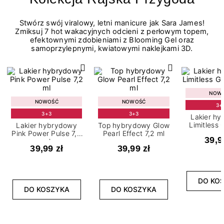
Stwórz swój viralowy, letni manicure jak Sara James!
Zmiksuj 7 hot wakacyjnych odcieni z perłowym topem,
efektownymi zdobieniami z Blooming Gel oraz
samoprzylepnymi, kwiatowymi naklejkami 3D.
NOW
NOWOŚĆ
NOWOŚĆ
3+
3+3
3+3
Lakier h
Limitless 
Lakier hybrydowy
Top hybrydowy Glow
m
Pink Power Pulse 7,2
Pearl Effect 7,2 ml
39,9
ml
39,99 zł
39,99 zł
DO KO
DO KOSZYKA
DO KOSZYKA