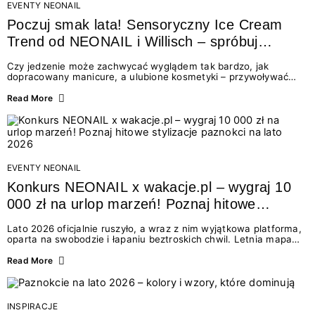
EVENTY NEONAIL
Poczuj smak lata! Sensoryczny Ice Cream
Trend od NEONAIL i Willisch – spróbuj
nowych lodów i odbierz prezent!
Czy jedzenie może zachwycać wyglądem tak bardzo, jak
dopracowany manicure, a ulubione kosmetyki – przywoływać
smak najpiękniejszych wakacyjnych wspomnień? Połączenie
świata beauty i oszałamiających deserów to coś więcej niż
Read More
chwilowa moda. To zaproszenie do celebracji chwili wszystkimi
zmysłami: przez soczysty kolor, aksamitną teksturę,
orzeźwiający zapach i słodki akcent na podniebieniu. Tego lata
NEONAIL łączy siły z marką Willisch, tworząc unikalny projekt
na styku jedzenia i piękna....
EVENTY NEONAIL
Konkurs NEONAIL x wakacje.pl – wygraj 10
000 zł na urlop marzeń! Poznaj hitowe
stylizacje paznokci na lato 2026
Lato 2026 oficjalnie ruszyło, a wraz z nim wyjątkowa platforma,
oparta na swobodzie i łapaniu beztroskich chwil. Letnia mapa
kolorów NEONAIL prowadzi nas przez najpiękniejsze
doświadczenia wakacji – od spontanicznych wyjazdów, przez
Read More
chwile relaksu, tropikalne inspiracje, aż po ekscytujące smaki.
Motywem przewodnim jest eksplorowanie i kolekcjonowanie
letnich momentów. Z tej okazji przygotowaliśmy coś absolutnie
wyjątkowego: wielki konkurs z wakacje.pl oraz dawkę
INSPIRACJE
najgorętszych trendów w...