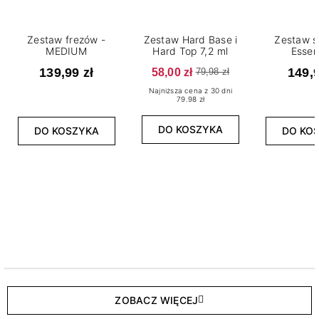
Zestaw frezów -
Zestaw Hard Base i
Zestaw s
MEDIUM
Hard Top 7,2 ml
Essen
139,99 zł
58,00 zł
149,9
79,98 zł
Najniższa cena z 30 dni
79.98 zł
DO KOSZYKA
DO KOSZYKA
DO KO
ZOBACZ WIĘCEJ