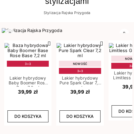
stylizacjami
Stylizacja Rajska Przygoda
Poprzedni
Nast
NOW
3+3
NOWOŚĆ
3+
3+3
Lakier h
Limitless 
Lakier hybrydowy
Lakier hybrydowy
m
Baby Boomer Rose
Pure Spark Clear 7,2
39,9
Base 7,2 ml
ml
39,99 zł
39,99 zł
DO KO
DO KOSZYKA
DO KOSZYKA