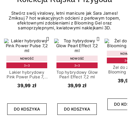
Stwórz swój viralowy, letni manicure jak Sara James!
Zmiksuj 7 hot wakacyjnych odcieni z perłowym topem,
efektownymi zdobieniami z Blooming Gel oraz
samoprzylepnymi, kwiatowymi naklejkami 3D.
NOW
NOWOŚĆ
NOWOŚĆ
3+
3+3
3+3
Żel do 
Blooming G
Lakier hybrydowy
Top hybrydowy Glow
Pink Power Pulse 7,2
Pearl Effect 7,2 ml
39,9
ml
39,99 zł
39,99 zł
DO KO
DO KOSZYKA
DO KOSZYKA