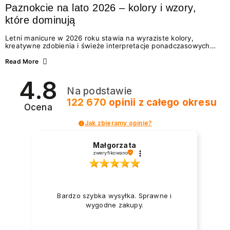
Paznokcie na lato 2026 – kolory i wzory,
które dominują
Letni manicure w 2026 roku stawia na wyraziste kolory,
kreatywne zdobienia i świeże interpretacje ponadczasowych
trendów. Wśród najmodniejszych propozycji nie brakuje
zarówno energetycznych odcieni inspirowanych wakacjami, jak
Read More
i delikatnych wzorów idealnych dla miłośniczek eleganckiej
prostoty. Jakie kolory i stylizacje paznokci będą królować latem
4.8
2026? Znajdź inspirację dla swojego manicure!
Na podstawie
122 670
opinii
z całego okresu
Ocena
Jak zbieramy opinie?
Małgorzata
zweryfikowano
Bardzo szybka wysyłka. Sprawne i
wygodne zakupy.