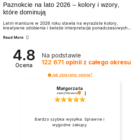
Paznokcie na lato 2026 – kolory i wzory,
które dominują
Letni manicure w 2026 roku stawia na wyraziste kolory,
kreatywne zdobienia i świeże interpretacje ponadczasowych
trendów. Wśród najmodniejszych propozycji nie brakuje
zarówno energetycznych odcieni inspirowanych wakacjami, jak
Read More
i delikatnych wzorów idealnych dla miłośniczek eleganckiej
prostoty. Jakie kolory i stylizacje paznokci będą królować latem
4.8
2026? Znajdź inspirację dla swojego manicure!
Na podstawie
122 671
opinii
z całego okresu
Ocena
Jak zbieramy opinie?
Małgorzata
zweryfikowano
Bardzo szybka wysyłka. Sprawne i
wygodne zakupy.