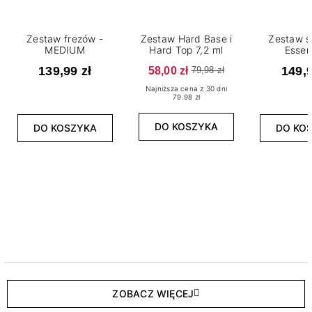
Zestaw frezów -
Zestaw Hard Base i
Zestaw s
MEDIUM
Hard Top 7,2 ml
Essen
139,99 zł
58,00 zł
149,9
79,98 zł
Najniższa cena z 30 dni
79.98 zł
DO KOSZYKA
DO KOSZYKA
DO KO
ZOBACZ WIĘCEJ