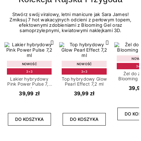
Stwórz swój viralowy, letni manicure jak Sara James!
Zmiksuj 7 hot wakacyjnych odcieni z perłowym topem,
efektownymi zdobieniami z Blooming Gel oraz
samoprzylepnymi, kwiatowymi naklejkami 3D.
NOW
NOWOŚĆ
NOWOŚĆ
3+
3+3
3+3
Żel do 
Blooming G
Lakier hybrydowy
Top hybrydowy Glow
Pink Power Pulse 7,2
Pearl Effect 7,2 ml
39,9
ml
39,99 zł
39,99 zł
DO KO
DO KOSZYKA
DO KOSZYKA