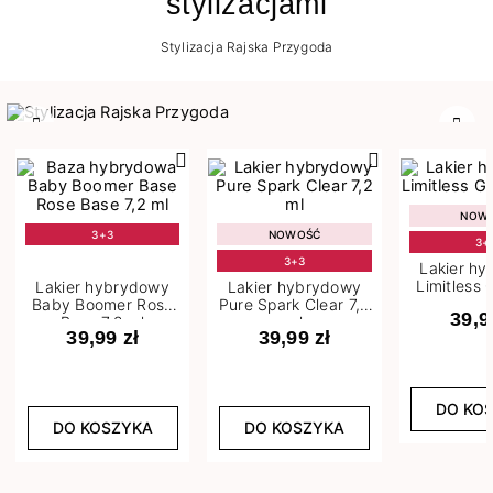
stylizacjami
Stylizacja Rajska Przygoda
Poprzedni
Nast
NOW
3+3
NOWOŚĆ
3+
3+3
Lakier h
Limitless 
Lakier hybrydowy
Lakier hybrydowy
m
Baby Boomer Rose
Pure Spark Clear 7,2
39,9
Base 7,2 ml
ml
39,99 zł
39,99 zł
DO KO
DO KOSZYKA
DO KOSZYKA