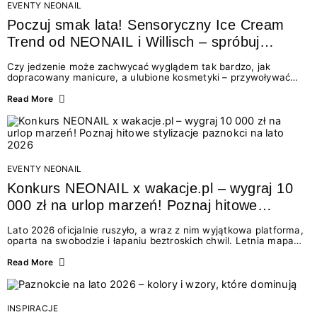
EVENTY NEONAIL
Poczuj smak lata! Sensoryczny Ice Cream
Trend od NEONAIL i Willisch – spróbuj
nowych lodów i odbierz prezent!
Czy jedzenie może zachwycać wyglądem tak bardzo, jak
dopracowany manicure, a ulubione kosmetyki – przywoływać
smak najpiękniejszych wakacyjnych wspomnień? Połączenie
świata beauty i oszałamiających deserów to coś więcej niż
Read More
chwilowa moda. To zaproszenie do celebracji chwili wszystkimi
zmysłami: przez soczysty kolor, aksamitną teksturę,
orzeźwiający zapach i słodki akcent na podniebieniu. Tego lata
NEONAIL łączy siły z marką Willisch, tworząc unikalny projekt
na styku jedzenia i piękna....
EVENTY NEONAIL
Konkurs NEONAIL x wakacje.pl – wygraj 10
000 zł na urlop marzeń! Poznaj hitowe
stylizacje paznokci na lato 2026
Lato 2026 oficjalnie ruszyło, a wraz z nim wyjątkowa platforma,
oparta na swobodzie i łapaniu beztroskich chwil. Letnia mapa
kolorów NEONAIL prowadzi nas przez najpiękniejsze
doświadczenia wakacji – od spontanicznych wyjazdów, przez
Read More
chwile relaksu, tropikalne inspiracje, aż po ekscytujące smaki.
Motywem przewodnim jest eksplorowanie i kolekcjonowanie
letnich momentów. Z tej okazji przygotowaliśmy coś absolutnie
wyjątkowego: wielki konkurs z wakacje.pl oraz dawkę
INSPIRACJE
najgorętszych trendów w...