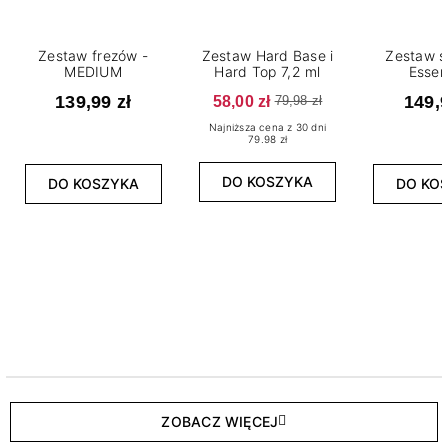
Zestaw frezów -
Zestaw Hard Base i
Zestaw s
MEDIUM
Hard Top 7,2 ml
Essen
139,99 zł
58,00 zł
149,9
79,98 zł
Najniższa cena z 30 dni
79.98 zł
DO KOSZYKA
DO KOSZYKA
DO KO
ZOBACZ WIĘCEJ