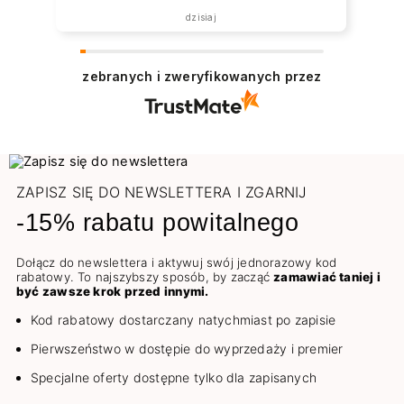
została zrealizowana ekspresowo.
dzisiaj
Polecam wszystkim zainteresowanym.
zebranych i zweryfikowanych przez
ZAPISZ SIĘ DO NEWSLETTERA I ZGARNIJ
-15% rabatu powitalnego
Dołącz do newslettera i aktywuj swój jednorazowy kod
rabatowy. To najszybszy sposób, by zacząć
zamawiać taniej i
być zawsze krok przed innymi.
Kod rabatowy dostarczany natychmiast po zapisie
Pierwszeństwo w dostępie do wyprzedaży i premier
Specjalne oferty dostępne tylko dla zapisanych