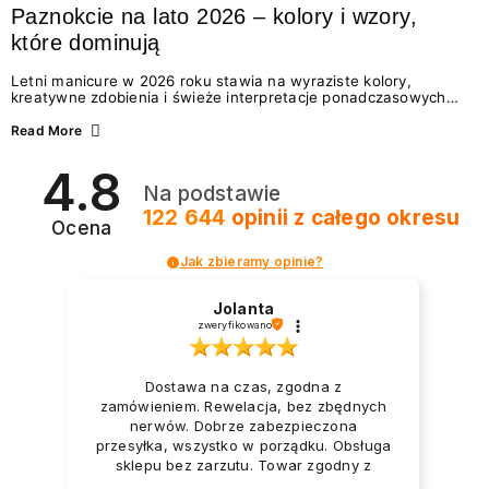
Paznokcie na lato 2026 – kolory i wzory,
które dominują
Letni manicure w 2026 roku stawia na wyraziste kolory,
kreatywne zdobienia i świeże interpretacje ponadczasowych
trendów. Wśród najmodniejszych propozycji nie brakuje
zarówno energetycznych odcieni inspirowanych wakacjami, jak
Read More
i delikatnych wzorów idealnych dla miłośniczek eleganckiej
prostoty. Jakie kolory i stylizacje paznokci będą królować latem
4.8
2026? Znajdź inspirację dla swojego manicure!
Na podstawie
122 644
opinii
z całego okresu
Ocena
Jak zbieramy opinie?
Jolanta
zweryfikowano
Dostawa na czas, zgodna z
zamówieniem. Rewelacja, bez zbędnych
nerwów. Dobrze zabezpieczona
przesyłka, wszystko w porządku. Obsługa
sklepu bez zarzutu. Towar zgodny z
opisem i zapotrzebowaniem. Przesyłka