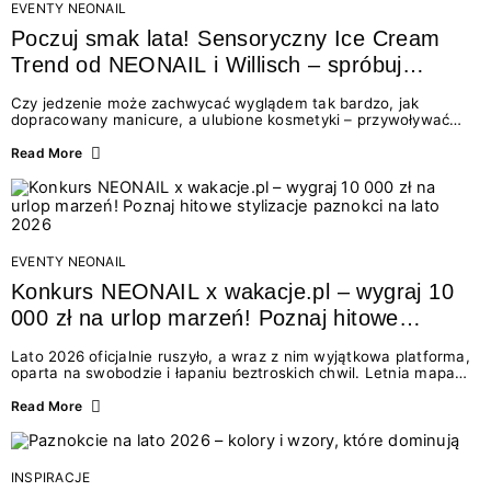
EVENTY NEONAIL
Poczuj smak lata! Sensoryczny Ice Cream
Trend od NEONAIL i Willisch – spróbuj
nowych lodów i odbierz prezent!
Czy jedzenie może zachwycać wyglądem tak bardzo, jak
dopracowany manicure, a ulubione kosmetyki – przywoływać
smak najpiękniejszych wakacyjnych wspomnień? Połączenie
świata beauty i oszałamiających deserów to coś więcej niż
Read More
chwilowa moda. To zaproszenie do celebracji chwili wszystkimi
zmysłami: przez soczysty kolor, aksamitną teksturę,
orzeźwiający zapach i słodki akcent na podniebieniu. Tego lata
NEONAIL łączy siły z marką Willisch, tworząc unikalny projekt
na styku jedzenia i piękna....
EVENTY NEONAIL
Konkurs NEONAIL x wakacje.pl – wygraj 10
000 zł na urlop marzeń! Poznaj hitowe
stylizacje paznokci na lato 2026
Lato 2026 oficjalnie ruszyło, a wraz z nim wyjątkowa platforma,
oparta na swobodzie i łapaniu beztroskich chwil. Letnia mapa
kolorów NEONAIL prowadzi nas przez najpiękniejsze
doświadczenia wakacji – od spontanicznych wyjazdów, przez
Read More
chwile relaksu, tropikalne inspiracje, aż po ekscytujące smaki.
Motywem przewodnim jest eksplorowanie i kolekcjonowanie
letnich momentów. Z tej okazji przygotowaliśmy coś absolutnie
wyjątkowego: wielki konkurs z wakacje.pl oraz dawkę
INSPIRACJE
najgorętszych trendów w...