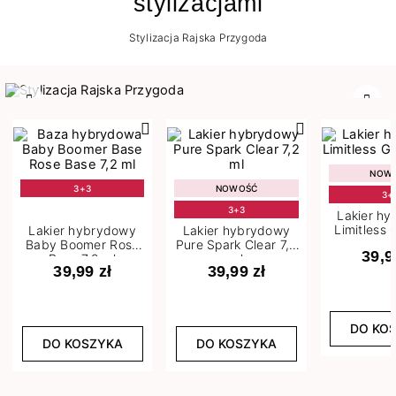
stylizacjami
Stylizacja Rajska Przygoda
Poprzedni
Nast
NOW
3+3
NOWOŚĆ
3+
3+3
Lakier h
Limitless 
Lakier hybrydowy
Lakier hybrydowy
m
Baby Boomer Rose
Pure Spark Clear 7,2
39,9
Base 7,2 ml
ml
39,99 zł
39,99 zł
DO KO
DO KOSZYKA
DO KOSZYKA