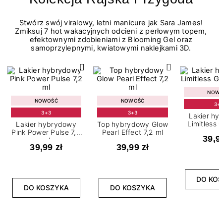
Stwórz swój viralowy, letni manicure jak Sara James!
Zmiksuj 7 hot wakacyjnych odcieni z perłowym topem,
efektownymi zdobieniami z Blooming Gel oraz
samoprzylepnymi, kwiatowymi naklejkami 3D.
NOW
NOWOŚĆ
NOWOŚĆ
3+
3+3
3+3
Lakier h
Limitless 
Lakier hybrydowy
Top hybrydowy Glow
m
Pink Power Pulse 7,2
Pearl Effect 7,2 ml
39,9
ml
39,99 zł
39,99 zł
DO KO
DO KOSZYKA
DO KOSZYKA