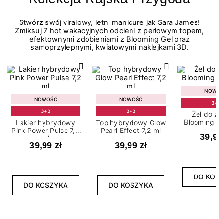
Stwórz swój viralowy, letni manicure jak Sara James!
Zmiksuj 7 hot wakacyjnych odcieni z perłowym topem,
efektownymi zdobieniami z Blooming Gel oraz
samoprzylepnymi, kwiatowymi naklejkami 3D.
NOW
NOWOŚĆ
NOWOŚĆ
3+
3+3
3+3
Żel do 
Blooming G
Lakier hybrydowy
Top hybrydowy Glow
Pink Power Pulse 7,2
Pearl Effect 7,2 ml
39,9
ml
39,99 zł
39,99 zł
DO KO
DO KOSZYKA
DO KOSZYKA