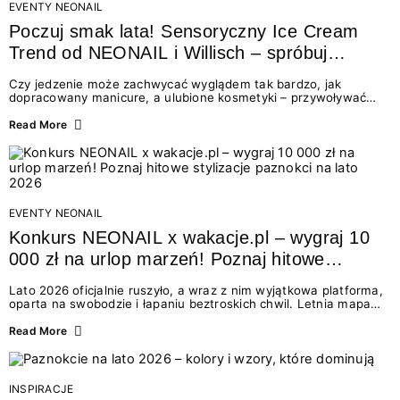
EVENTY NEONAIL
Poczuj smak lata! Sensoryczny Ice Cream
Trend od NEONAIL i Willisch – spróbuj
nowych lodów i odbierz prezent!
Czy jedzenie może zachwycać wyglądem tak bardzo, jak
dopracowany manicure, a ulubione kosmetyki – przywoływać
smak najpiękniejszych wakacyjnych wspomnień? Połączenie
świata beauty i oszałamiających deserów to coś więcej niż
Read More
chwilowa moda. To zaproszenie do celebracji chwili wszystkimi
zmysłami: przez soczysty kolor, aksamitną teksturę,
orzeźwiający zapach i słodki akcent na podniebieniu. Tego lata
NEONAIL łączy siły z marką Willisch, tworząc unikalny projekt
na styku jedzenia i piękna....
EVENTY NEONAIL
Konkurs NEONAIL x wakacje.pl – wygraj 10
000 zł na urlop marzeń! Poznaj hitowe
stylizacje paznokci na lato 2026
Lato 2026 oficjalnie ruszyło, a wraz z nim wyjątkowa platforma,
oparta na swobodzie i łapaniu beztroskich chwil. Letnia mapa
kolorów NEONAIL prowadzi nas przez najpiękniejsze
doświadczenia wakacji – od spontanicznych wyjazdów, przez
Read More
chwile relaksu, tropikalne inspiracje, aż po ekscytujące smaki.
Motywem przewodnim jest eksplorowanie i kolekcjonowanie
letnich momentów. Z tej okazji przygotowaliśmy coś absolutnie
wyjątkowego: wielki konkurs z wakacje.pl oraz dawkę
INSPIRACJE
najgorętszych trendów w...