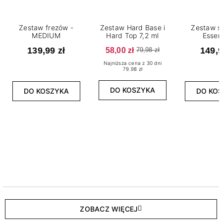
Zestaw frezów -
Zestaw Hard Base i
Zestaw s
MEDIUM
Hard Top 7,2 ml
Essen
139,99 zł
58,00 zł
149,9
79,98 zł
Najniższa cena z 30 dni
79.98 zł
DO KOSZYKA
DO KOSZYKA
DO KO
ZOBACZ WIĘCEJ