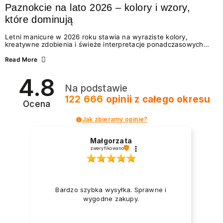
Paznokcie na lato 2026 – kolory i wzory,
które dominują
Letni manicure w 2026 roku stawia na wyraziste kolory,
kreatywne zdobienia i świeże interpretacje ponadczasowych
trendów. Wśród najmodniejszych propozycji nie brakuje
zarówno energetycznych odcieni inspirowanych wakacjami, jak
Read More
i delikatnych wzorów idealnych dla miłośniczek eleganckiej
prostoty. Jakie kolory i stylizacje paznokci będą królować latem
4.8
2026? Znajdź inspirację dla swojego manicure!
Na podstawie
122 666
opinii
z całego okresu
Ocena
Jak zbieramy opinie?
Małgorzata
zweryfikowano
Bardzo szybka wysyłka. Sprawne i
wygodne zakupy.