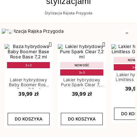
stylizacjami
Stylizacja Rajska Przygoda
Poprzedni
Nast
NOW
3+3
NOWOŚĆ
3+
3+3
Lakier h
Limitless 
Lakier hybrydowy
Lakier hybrydowy
m
Baby Boomer Rose
Pure Spark Clear 7,2
39,9
Base 7,2 ml
ml
39,99 zł
39,99 zł
DO KO
DO KOSZYKA
DO KOSZYKA