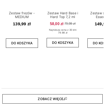
Zestaw frezów -
Zestaw Hard Base i
Zestaw s
MEDIUM
Hard Top 7,2 ml
Essen
139,99 zł
58,00 zł
149,9
79,98 zł
Najniższa cena z 30 dni
79.98 zł
DO KOSZYKA
DO KOSZYKA
DO KO
ZOBACZ WIĘCEJ