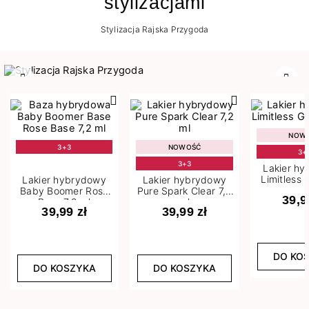
stylizacjami
Stylizacja Rajska Przygoda
Poprzedni
Nast
NOW
3+3
NOWOŚĆ
3+
3+3
Lakier h
Limitless 
Lakier hybrydowy
Lakier hybrydowy
m
Baby Boomer Rose
Pure Spark Clear 7,2
39,9
Base 7,2 ml
ml
39,99 zł
39,99 zł
DO KO
DO KOSZYKA
DO KOSZYKA