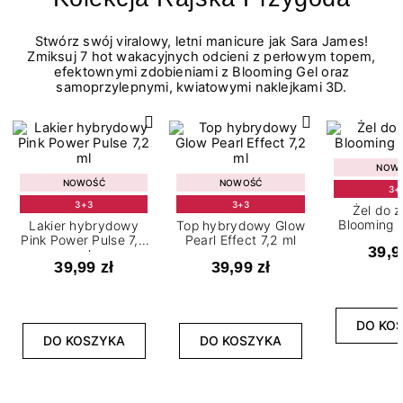
Stwórz swój viralowy, letni manicure jak Sara James!
Zmiksuj 7 hot wakacyjnych odcieni z perłowym topem,
efektownymi zdobieniami z Blooming Gel oraz
samoprzylepnymi, kwiatowymi naklejkami 3D.
NOW
NOWOŚĆ
NOWOŚĆ
3+
3+3
3+3
Żel do 
Blooming G
Lakier hybrydowy
Top hybrydowy Glow
Pink Power Pulse 7,2
Pearl Effect 7,2 ml
39,9
ml
39,99 zł
39,99 zł
DO KO
DO KOSZYKA
DO KOSZYKA