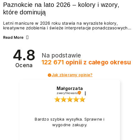
Paznokcie na lato 2026 – kolory i wzory,
które dominują
Letni manicure w 2026 roku stawia na wyraziste kolory,
kreatywne zdobienia i świeże interpretacje ponadczasowych
trendów. Wśród najmodniejszych propozycji nie brakuje
zarówno energetycznych odcieni inspirowanych wakacjami, jak
Read More
i delikatnych wzorów idealnych dla miłośniczek eleganckiej
prostoty. Jakie kolory i stylizacje paznokci będą królować latem
4.8
2026? Znajdź inspirację dla swojego manicure!
Na podstawie
122 671
opinii
z całego okresu
Ocena
Jak zbieramy opinie?
Małgorzata
zweryfikowano
Bardzo szybka wysyłka. Sprawne i
wygodne zakupy.