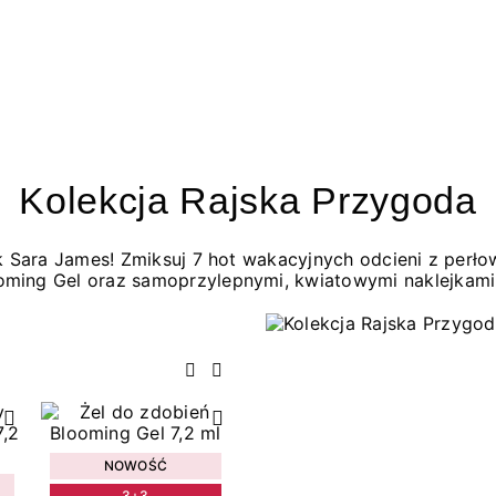
Kolekcja Rajska Przygoda
jak Sara James! Zmiksuj 7 hot wakacyjnych odcieni z per
oming Gel oraz samoprzylepnymi, kwiatowymi naklejkami
Poprzedni
Następny
NOWOŚĆ
3+3