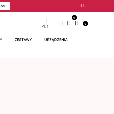
ZAM
Następny
0
0
PL
RY
ZESTAWY
URZĄDZENIA