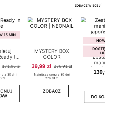
ZOBACZ WIĘCEJ
 15 MIN
NOWOŚĆ
DOSTĘPNY W
letuj
MYSTERY BOX
HEBE
eady In
COLOR
Zestaw do
ne
manicure
39,99 zł
171,96 zł
276,91 zł
japońskiego
139,99 zł
na z 30 dni
Najniższa cena z 30 dni
6 zł
276.91 zł
PONUJ
ZOBACZ
TAW
DO KOSZYKA