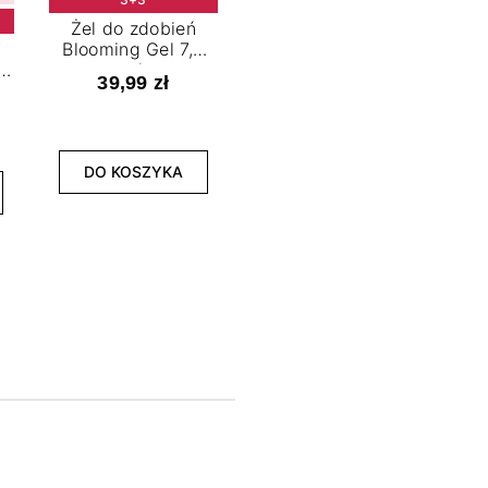
Żel do zdobień
Blooming Gel 7,2
t
ml
39,99 zł
NOWOŚĆ
3+3
DO KOSZYKA
Lakier hybrydowy
La
Limitless Green 7,2
Bol
ml
39,99 zł
DO KOSZYKA