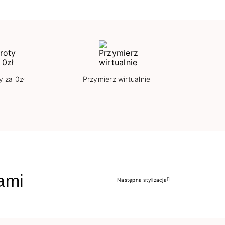
y za 0zł
Przymierz wirtualnie
jami
Następna stylizacja
Następny