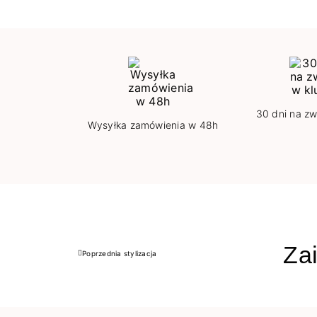
30 dni na zw
Wysyłka zamówienia w 48h
Zai
Poprzednia stylizacja
Poprzedni