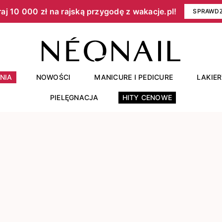
aj 10 000 zł na rajską przygodę z wakacje.pl!​
SPRAWD
NIA
NOWOŚCI
MANICURE I PEDICURE
LAKIE
PIELĘGNACJA
HITY CENOWE