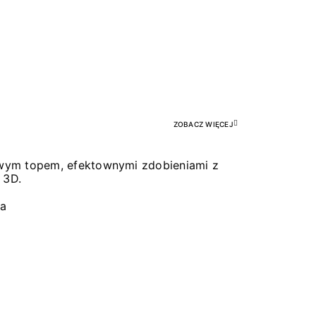
Pr
ZOBACZ WIĘCEJ
łowym topem, efektownymi zdobieniami z
 3D.