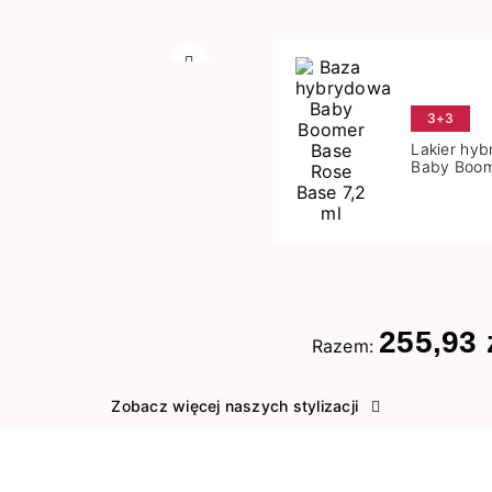
Następny
3+3
Lakier hy
Baby Boom
Base 7,2 m
255,93 
Razem:
Zobacz więcej naszych stylizacji