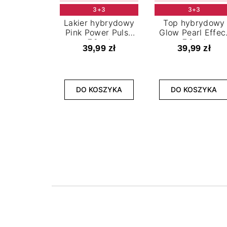
3+3
3+3
Lakier hybrydowy
Top hybrydowy
Pink Power Pulse
Glow Pearl Effec
7,2 ml
7,2 ml
39,99 zł
39,99 zł
DO KOSZYKA
DO KOSZYKA