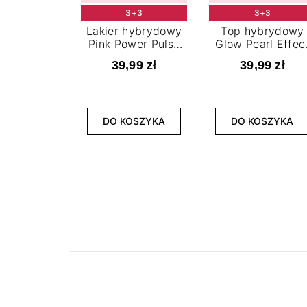
3+3
3+3
Lakier hybrydowy
Top hybrydowy
Pink Power Pulse
Glow Pearl Effec
7,2 ml
7,2 ml
39,99 zł
39,99 zł
DO KOSZYKA
DO KOSZYKA