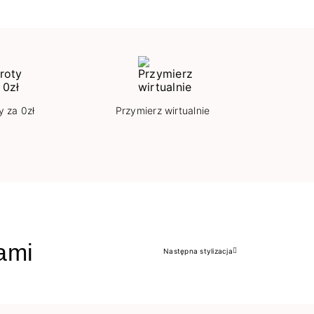
y za 0zł
Przymierz wirtualnie
jami
Następna stylizacja
Następny