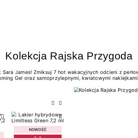
Kolekcja Rajska Przygoda
jak Sara James! Zmiksuj 7 hot wakacyjnych odcieni z per
oming Gel oraz samoprzylepnymi, kwiatowymi naklejkami
Poprzedni
Następny
NOWOŚĆ
3+3