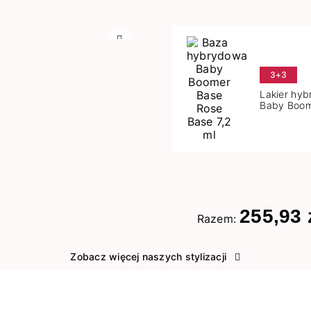
Następny
3+3
Lakier hy
Baby Boom
Base 7,2 m
255,93 
Razem:
Zobacz więcej naszych stylizacji