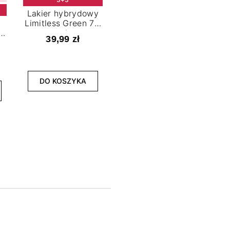
Lakier hybrydowy
Limitless Green 7,2
t
ml
39,99 zł
NOWOŚĆ
3+3
DO KOSZYKA
Lakier hybrydowy
La
Bold Horizon 7,2 ml
Fea
39,99 zł
DO KOSZYKA