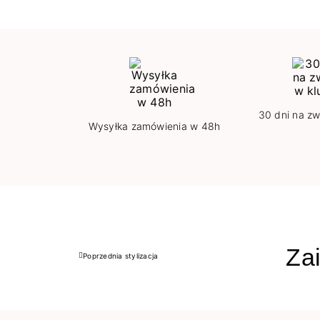
30 dni na zw
Wysyłka zamówienia w 48h
Zai
Poprzednia stylizacja
Poprzedni