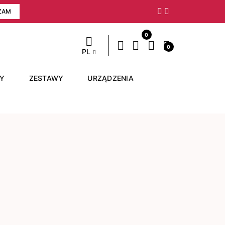
ZAM
Następny
0
0
PL
RY
ZESTAWY
URZĄDZENIA