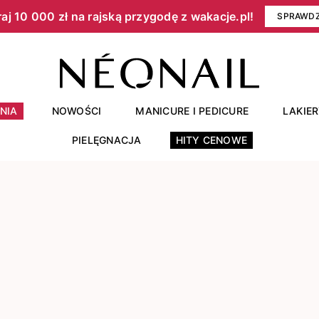
aj 10 000 zł na rajską przygodę z wakacje.pl!​
SPRAWD
NIA
NOWOŚCI
MANICURE I PEDICURE
LAKIE
PIELĘGNACJA
HITY CENOWE