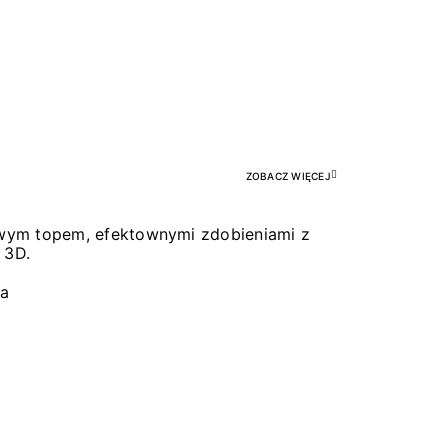
Pr
ZOBACZ WIĘCEJ
łowym topem, efektownymi zdobieniami z
 3D.