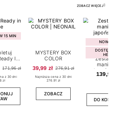
ZOBACZ WIĘCEJ
 15 MIN
NOWOŚĆ
DOSTĘPNY W
letuj
MYSTERY BOX
HEBE
eady In
COLOR
Zestaw do
ne
manicure
39,99 zł
171,96 zł
276,91 zł
japońskiego
139,99 zł
na z 30 dni
Najniższa cena z 30 dni
6 zł
276.91 zł
PONUJ
ZOBACZ
TAW
DO KOSZYKA