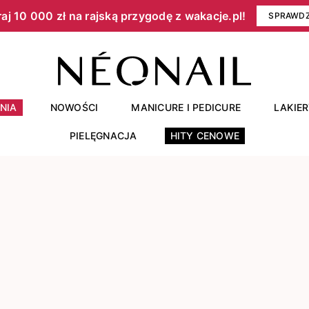
aj 10 000 zł na rajską przygodę z wakacje.pl!​
SPRAWD
NIA
NOWOŚCI
MANICURE I PEDICURE
LAKIE
PIELĘGNACJA
HITY CENOWE