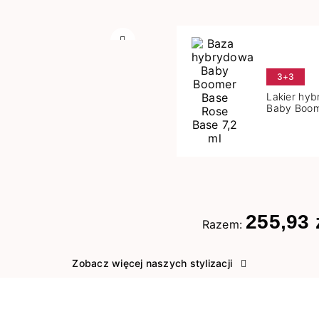
Następny
3+3
Lakier hy
Baby Boom
Base 7,2 m
255,93 
Razem:
Zobacz więcej naszych stylizacji