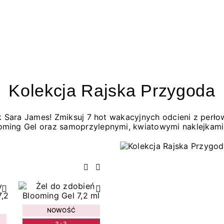
Kolekcja Rajska Przygoda
jak Sara James! Zmiksuj 7 hot wakacyjnych odcieni z per
oming Gel oraz samoprzylepnymi, kwiatowymi naklejkami
Poprzedni
Następny
NOWOŚĆ
3+3