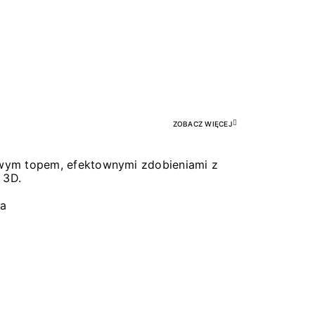
Pr
ZOBACZ WIĘCEJ
łowym topem, efektownymi zdobieniami z
 3D.