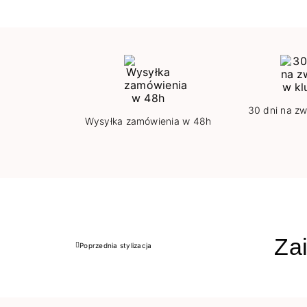
30 dni na zw
Wysyłka zamówienia w 48h
Zai
Poprzednia stylizacja
Poprzedni