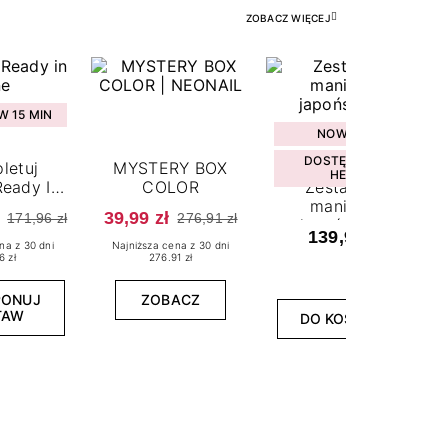
ZOBACZ WIĘCEJ
 15 MIN
NOWOŚĆ
DOSTĘPNY W
letuj
MYSTERY BOX
HEBE
eady In
COLOR
Zestaw do
ne
manicure
39,99 zł
171,96 zł
276,91 zł
japońskiego
139,99 zł
na z 30 dni
Najniższa cena z 30 dni
6 zł
276.91 zł
PONUJ
ZOBACZ
TAW
DO KOSZYKA