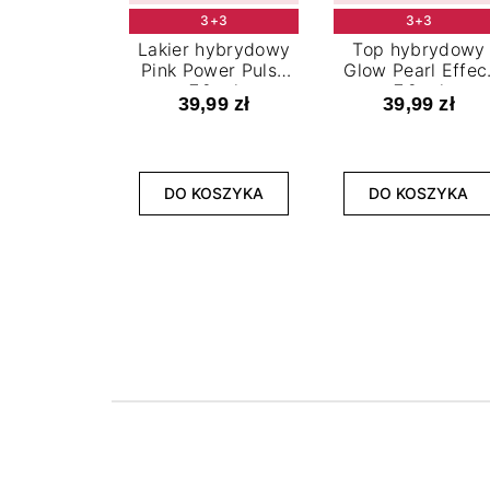
3+3
3+3
Lakier hybrydowy
Top hybrydowy
Pink Power Pulse
Glow Pearl Effec
7,2 ml
7,2 ml
39,99 zł
39,99 zł
DO KOSZYKA
DO KOSZYKA