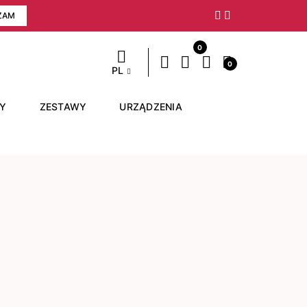
ZAM
Następny
0
0
PL
RY
ZESTAWY
URZĄDZENIA