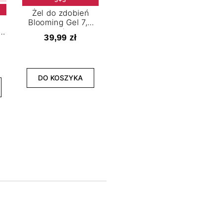
Żel do zdobień
Blooming Gel 7,2
t
ml
39,99 zł
NOWOŚĆ
3+3
DO KOSZYKA
Lakier hybrydowy
La
Limitless Green 7,2
Bol
ml
39,99 zł
DO KOSZYKA