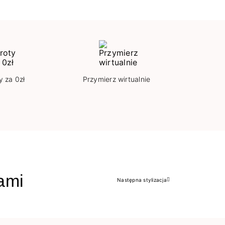
y za 0zł
Przymierz wirtualnie
jami
Następna stylizacja
Następny