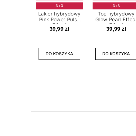
3+3
3+3
Lakier hybrydowy
Top hybrydowy
Pink Power Pulse
Glow Pearl Effec
7,2 ml
7,2 ml
39,99 zł
39,99 zł
DO KOSZYKA
DO KOSZYKA