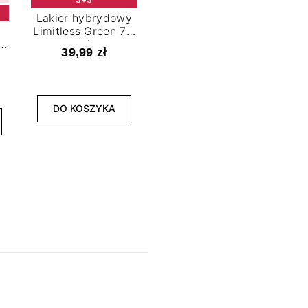
Lakier hybrydowy
Limitless Green 7,2
t
ml
39,99 zł
NOWOŚĆ
3+3
DO KOSZYKA
Lakier hybrydowy
La
Bold Horizon 7,2 ml
Fea
39,99 zł
DO KOSZYKA