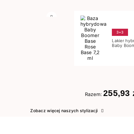
Następny
3+3
Lakier hy
Baby Boom
Base 7,2 m
255,93 
Razem:
Zobacz więcej naszych stylizacji