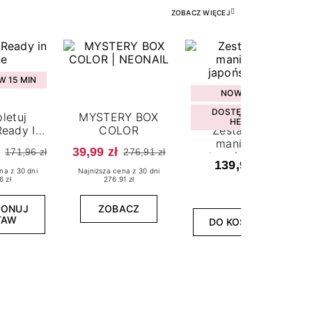
ZOBACZ WIĘCEJ
 15 MIN
NOWOŚĆ
DOSTĘPNY W
letuj
MYSTERY BOX
HEBE
eady In
COLOR
Zestaw do
ne
manicure
39,99 zł
171,96 zł
276,91 zł
japońskiego
139,99 zł
na z 30 dni
Najniższa cena z 30 dni
6 zł
276.91 zł
PONUJ
ZOBACZ
TAW
DO KOSZYKA