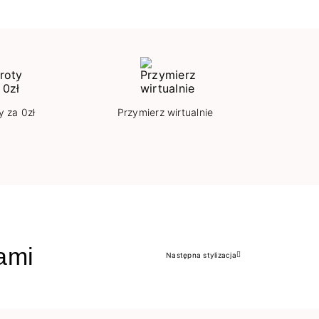
y za 0zł
Przymierz wirtualnie
jami
Następna stylizacja
Następny