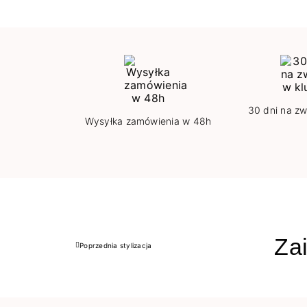
30 dni na zw
Wysyłka zamówienia w 48h
Zai
Poprzednia stylizacja
Poprzedni