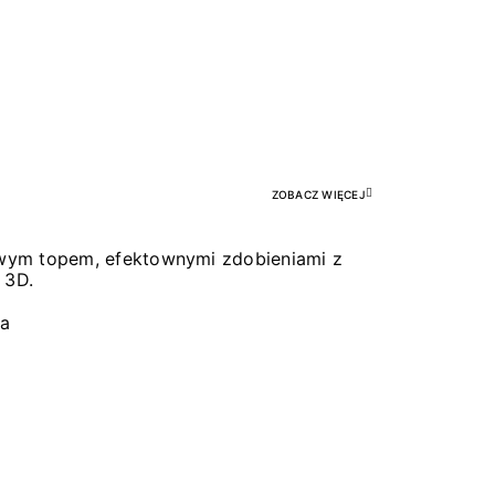
Pr
ZOBACZ WIĘCEJ
łowym topem, efektownymi zdobieniami z
 3D.