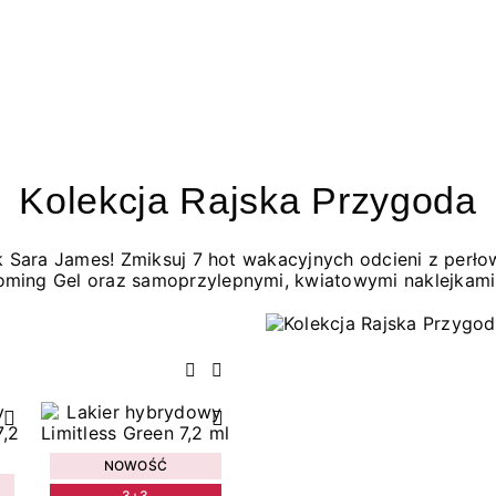
Kolekcja Rajska Przygoda
jak Sara James! Zmiksuj 7 hot wakacyjnych odcieni z per
oming Gel oraz samoprzylepnymi, kwiatowymi naklejkami
Poprzedni
Następny
NOWOŚĆ
3+3