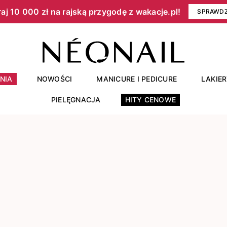
aj 10 000 zł na rajską przygodę z wakacje.pl!​
SPRAWD
NIA
NOWOŚCI
MANICURE I PEDICURE
LAKIE
PIELĘGNACJA
HITY CENOWE