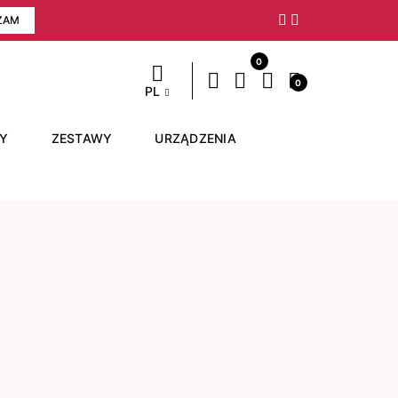
ZAM
Następny
0
0
PL
RY
ZESTAWY
URZĄDZENIA