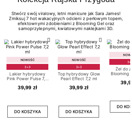
Stwórz swój viralowy, letni manicure jak Sara James!
Zmiksuj 7 hot wakacyjnych odcieni z perłowym topem,
efektownymi zdobieniami z Blooming Gel oraz
samoprzylepnymi, kwiatowymi naklejkami 3D.
NOW
NOWOŚĆ
NOWOŚĆ
3+
3+3
3+3
Żel do 
Blooming G
Lakier hybrydowy
Top hybrydowy Glow
Pink Power Pulse 7,2
Pearl Effect 7,2 ml
39,9
ml
39,99 zł
39,99 zł
DO KO
DO KOSZYKA
DO KOSZYKA