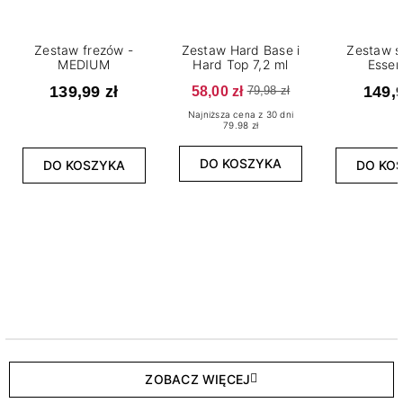
Zestaw frezów -
Zestaw Hard Base i
Zestaw s
MEDIUM
Hard Top 7,2 ml
Essen
139,99 zł
58,00 zł
149,9
79,98 zł
Najniższa cena z 30 dni
79.98 zł
DO KOSZYKA
DO KOSZYKA
DO KO
ZOBACZ WIĘCEJ