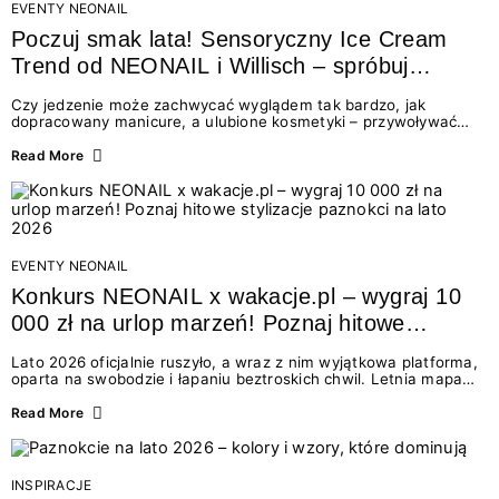
EVENTY NEONAIL
Poczuj smak lata! Sensoryczny Ice Cream
Trend od NEONAIL i Willisch – spróbuj
nowych lodów i odbierz prezent!
Czy jedzenie może zachwycać wyglądem tak bardzo, jak
dopracowany manicure, a ulubione kosmetyki – przywoływać
smak najpiękniejszych wakacyjnych wspomnień? Połączenie
świata beauty i oszałamiających deserów to coś więcej niż
Read More
chwilowa moda. To zaproszenie do celebracji chwili wszystkimi
zmysłami: przez soczysty kolor, aksamitną teksturę,
orzeźwiający zapach i słodki akcent na podniebieniu. Tego lata
NEONAIL łączy siły z marką Willisch, tworząc unikalny projekt
na styku jedzenia i piękna....
EVENTY NEONAIL
Konkurs NEONAIL x wakacje.pl – wygraj 10
000 zł na urlop marzeń! Poznaj hitowe
stylizacje paznokci na lato 2026
Lato 2026 oficjalnie ruszyło, a wraz z nim wyjątkowa platforma,
oparta na swobodzie i łapaniu beztroskich chwil. Letnia mapa
kolorów NEONAIL prowadzi nas przez najpiękniejsze
doświadczenia wakacji – od spontanicznych wyjazdów, przez
Read More
chwile relaksu, tropikalne inspiracje, aż po ekscytujące smaki.
Motywem przewodnim jest eksplorowanie i kolekcjonowanie
letnich momentów. Z tej okazji przygotowaliśmy coś absolutnie
wyjątkowego: wielki konkurs z wakacje.pl oraz dawkę
INSPIRACJE
najgorętszych trendów w...