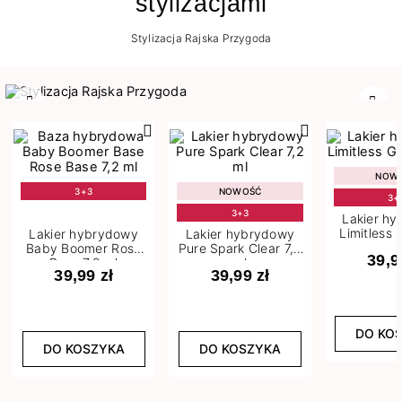
stylizacjami
Stylizacja Rajska Przygoda
Poprzedni
Nast
NOW
3+3
NOWOŚĆ
3+
3+3
Lakier h
Limitless 
Lakier hybrydowy
Lakier hybrydowy
m
Baby Boomer Rose
Pure Spark Clear 7,2
39,9
Base 7,2 ml
ml
39,99 zł
39,99 zł
DO KO
DO KOSZYKA
DO KOSZYKA