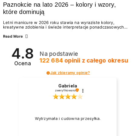
Paznokcie na lato 2026 – kolory i wzory,
które dominują
Letni manicure w 2026 roku stawia na wyraziste kolory,
kreatywne zdobienia i świeże interpretacje ponadczasowych
trendów. Wśród najmodniejszych propozycji nie brakuje
zarówno energetycznych odcieni inspirowanych wakacjami, jak
Read More
i delikatnych wzorów idealnych dla miłośniczek eleganckiej
prostoty. Jakie kolory i stylizacje paznokci będą królować latem
4.8
2026? Znajdź inspirację dla swojego manicure!
Na podstawie
122 684
opinii
z całego okresu
Ocena
Jak zbieramy opinie?
Gabriela
zweryfikowano
Wytrzymała i cudowna przesyłka.