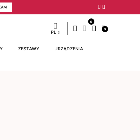
ZAM
Następny
0
0
PL
RY
ZESTAWY
URZĄDZENIA