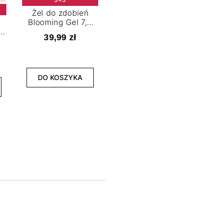
Żel do zdobień
Blooming Gel 7,2
t
ml
39,99 zł
NOWOŚĆ
3+3
DO KOSZYKA
Lakier hybrydowy
La
Limitless Green 7,2
Bol
ml
39,99 zł
DO KOSZYKA