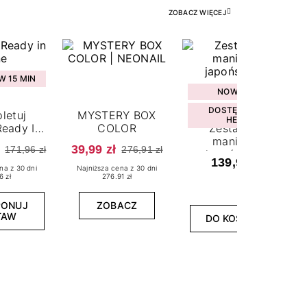
ZOBACZ WIĘCEJ
 15 MIN
NOWOŚĆ
DOSTĘPNY W
letuj
MYSTERY BOX
HEBE
eady In
COLOR
Zestaw do
ne
manicure
39,99 zł
171,96 zł
276,91 zł
japońskiego
139,99 zł
na z 30 dni
Najniższa cena z 30 dni
6 zł
276.91 zł
PONUJ
ZOBACZ
TAW
DO KOSZYKA