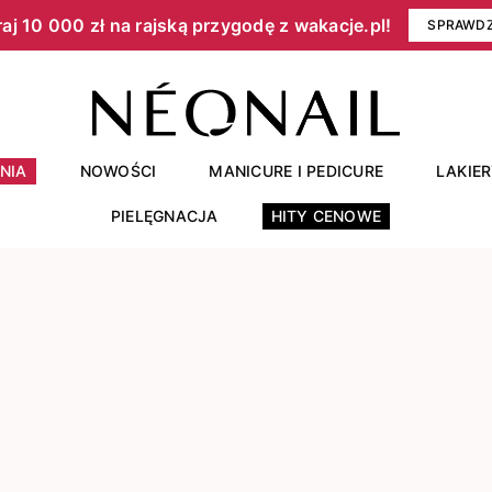
aj 10 000 zł na rajską przygodę z wakacje.pl!​
SPRAWD
NIA
NOWOŚCI
MANICURE I PEDICURE
LAKIE
PIELĘGNACJA
HITY CENOWE