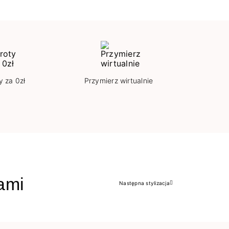
y za 0zł
Przymierz wirtualnie
jami
Następna stylizacja
Następny