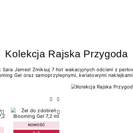
Kolekcja Rajska Przygoda
jak Sara James! Zmiksuj 7 hot wakacyjnych odcieni z per
oming Gel oraz samoprzylepnymi, kwiatowymi naklejkami
Poprzedni
Następny
NOWOŚĆ
3+3