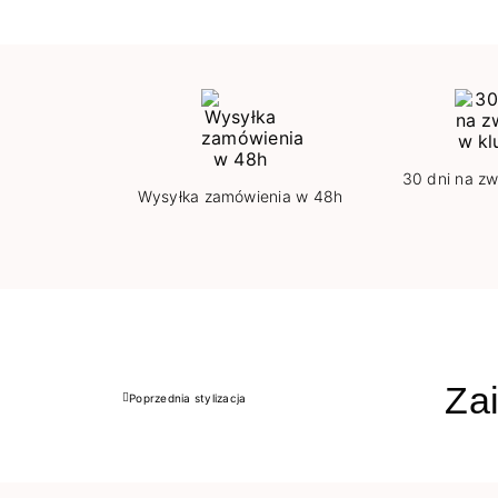
30 dni na zw
Wysyłka zamówienia w 48h
Zai
Poprzednia stylizacja
Poprzedni