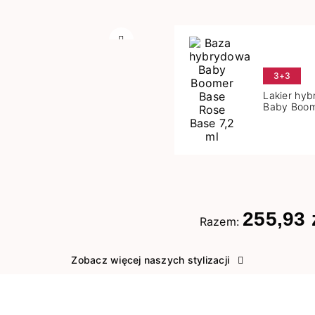
Następny
3+3
Lakier hy
Baby Boom
Base 7,2 m
255,93 
Razem:
Zobacz więcej naszych stylizacji