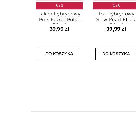
3+3
3+3
Lakier hybrydowy
Top hybrydowy
Pink Power Pulse
Glow Pearl Effec
7,2 ml
7,2 ml
39,99 zł
39,99 zł
DO KOSZYKA
DO KOSZYKA