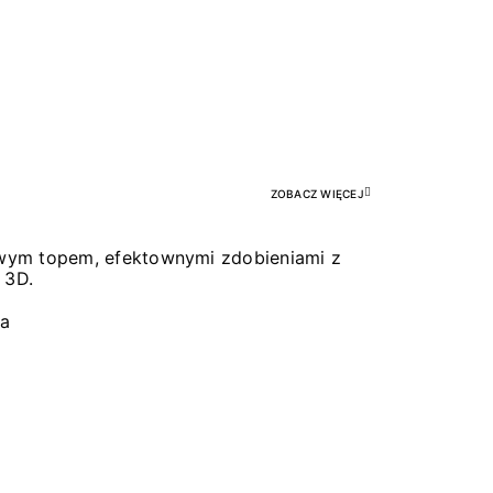
Pr
ZOBACZ WIĘCEJ
łowym topem, efektownymi zdobieniami z
 3D.