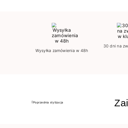
30 dni na zw
Wysyłka zamówienia w 48h
Zai
Poprzednia stylizacja
Poprzedni