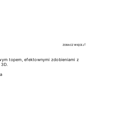
Pr
ZOBACZ WIĘCEJ
łowym topem, efektownymi zdobieniami z
 3D.