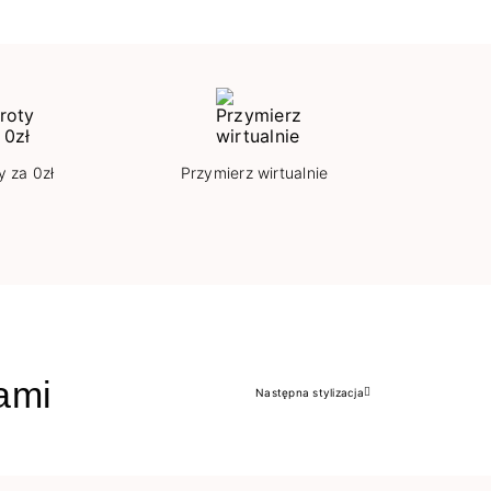
y za 0zł
Przymierz wirtualnie
jami
Następna stylizacja
Następny