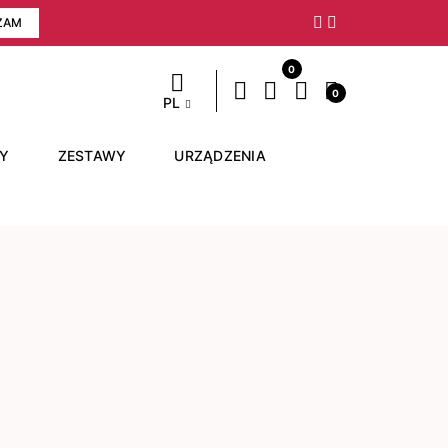
ZAM
Następny
0
0
PL
RY
ZESTAWY
URZĄDZENIA