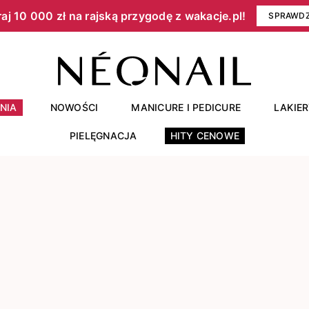
aj 10 000 zł na rajską przygodę z wakacje.pl!​
SPRAWD
NIA
NOWOŚCI
MANICURE I PEDICURE
LAKIE
PIELĘGNACJA
HITY CENOWE