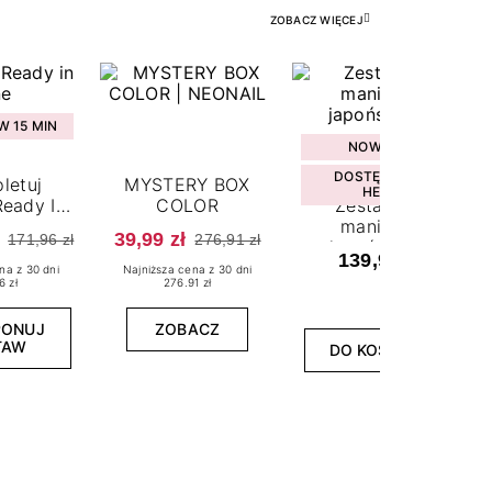
ZOBACZ WIĘCEJ
 15 MIN
NOWOŚĆ
DOSTĘPNY W
letuj
MYSTERY BOX
HEBE
eady In
COLOR
Zestaw do
ne
manicure
39,99 zł
171,96 zł
276,91 zł
japońskiego
139,99 zł
na z 30 dni
Najniższa cena z 30 dni
6 zł
276.91 zł
PONUJ
ZOBACZ
TAW
DO KOSZYKA