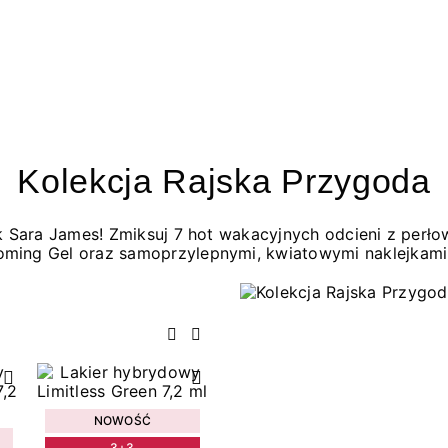
Kolekcja Rajska Przygoda
jak Sara James! Zmiksuj 7 hot wakacyjnych odcieni z per
oming Gel oraz samoprzylepnymi, kwiatowymi naklejkami
Poprzedni
Następny
NOWOŚĆ
3+3