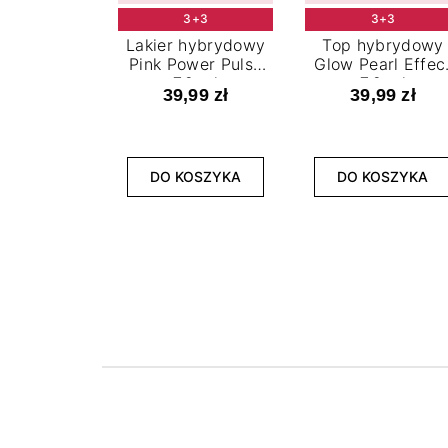
3+3
3+3
Lakier hybrydowy
Top hybrydowy
Pink Power Pulse
Glow Pearl Effec
7,2 ml
7,2 ml
39,99 zł
39,99 zł
DO KOSZYKA
DO KOSZYKA