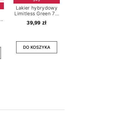
Lakier hybrydowy
Limitless Green 7,2
t
ml
39,99 zł
NOWOŚĆ
3+3
DO KOSZYKA
Lakier hybrydowy
La
Bold Horizon 7,2 ml
Fea
39,99 zł
DO KOSZYKA