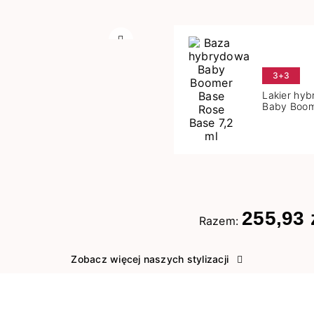
Następny
3+3
Lakier hy
Baby Boom
Base 7,2 m
255,93 
Razem:
Zobacz więcej naszych stylizacji