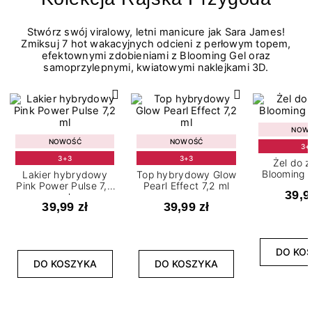
Stwórz swój viralowy, letni manicure jak Sara James!
Zmiksuj 7 hot wakacyjnych odcieni z perłowym topem,
efektownymi zdobieniami z Blooming Gel oraz
samoprzylepnymi, kwiatowymi naklejkami 3D.
NOW
NOWOŚĆ
NOWOŚĆ
3+
3+3
3+3
Żel do 
Blooming G
Lakier hybrydowy
Top hybrydowy Glow
Pink Power Pulse 7,2
Pearl Effect 7,2 ml
39,9
ml
39,99 zł
39,99 zł
DO KO
DO KOSZYKA
DO KOSZYKA