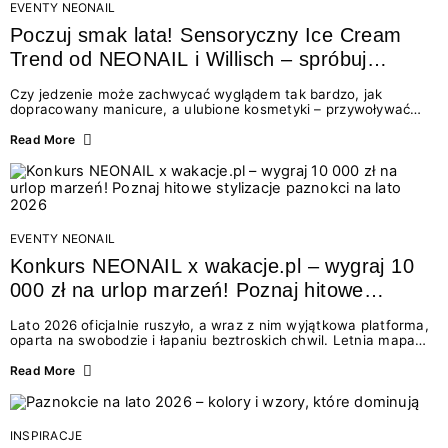
EVENTY NEONAIL
Poczuj smak lata! Sensoryczny Ice Cream
Trend od NEONAIL i Willisch – spróbuj
nowych lodów i odbierz prezent!
Czy jedzenie może zachwycać wyglądem tak bardzo, jak
dopracowany manicure, a ulubione kosmetyki – przywoływać
smak najpiękniejszych wakacyjnych wspomnień? Połączenie
świata beauty i oszałamiających deserów to coś więcej niż
Read More
chwilowa moda. To zaproszenie do celebracji chwili wszystkimi
zmysłami: przez soczysty kolor, aksamitną teksturę,
orzeźwiający zapach i słodki akcent na podniebieniu. Tego lata
NEONAIL łączy siły z marką Willisch, tworząc unikalny projekt
na styku jedzenia i piękna....
EVENTY NEONAIL
Konkurs NEONAIL x wakacje.pl – wygraj 10
000 zł na urlop marzeń! Poznaj hitowe
stylizacje paznokci na lato 2026
Lato 2026 oficjalnie ruszyło, a wraz z nim wyjątkowa platforma,
oparta na swobodzie i łapaniu beztroskich chwil. Letnia mapa
kolorów NEONAIL prowadzi nas przez najpiękniejsze
doświadczenia wakacji – od spontanicznych wyjazdów, przez
Read More
chwile relaksu, tropikalne inspiracje, aż po ekscytujące smaki.
Motywem przewodnim jest eksplorowanie i kolekcjonowanie
letnich momentów. Z tej okazji przygotowaliśmy coś absolutnie
wyjątkowego: wielki konkurs z wakacje.pl oraz dawkę
INSPIRACJE
najgorętszych trendów w...