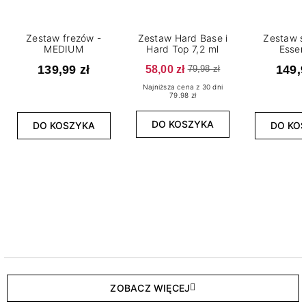
Zestaw frezów -
Zestaw Hard Base i
Zestaw s
MEDIUM
Hard Top 7,2 ml
Essen
139,99 zł
58,00 zł
149,9
79,98 zł
Najniższa cena z 30 dni
79.98 zł
DO KOSZYKA
DO KOSZYKA
DO KO
ZOBACZ WIĘCEJ