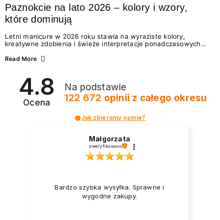
Paznokcie na lato 2026 – kolory i wzory,
które dominują
Letni manicure w 2026 roku stawia na wyraziste kolory,
kreatywne zdobienia i świeże interpretacje ponadczasowych
trendów. Wśród najmodniejszych propozycji nie brakuje
zarówno energetycznych odcieni inspirowanych wakacjami, jak
Read More
i delikatnych wzorów idealnych dla miłośniczek eleganckiej
prostoty. Jakie kolory i stylizacje paznokci będą królować latem
4.8
2026? Znajdź inspirację dla swojego manicure!
Na podstawie
122 672
opinii
z całego okresu
Ocena
Jak zbieramy opinie?
Małgorzata
zweryfikowano
Bardzo szybka wysyłka. Sprawne i
wygodne zakupy.