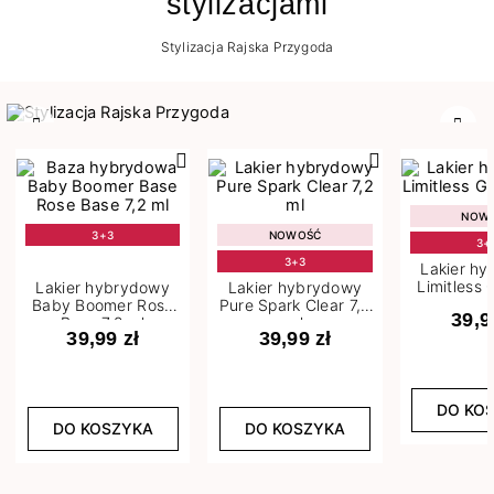
stylizacjami
Stylizacja Rajska Przygoda
Poprzedni
Nast
NOW
3+3
NOWOŚĆ
3+
3+3
Lakier h
Limitless 
Lakier hybrydowy
Lakier hybrydowy
m
Baby Boomer Rose
Pure Spark Clear 7,2
39,9
Base 7,2 ml
ml
39,99 zł
39,99 zł
DO KO
DO KOSZYKA
DO KOSZYKA