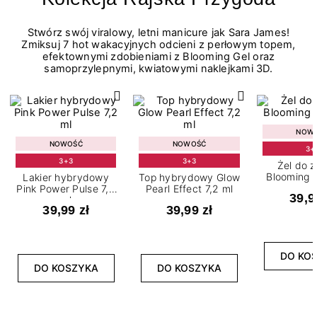
Stwórz swój viralowy, letni manicure jak Sara James!
Zmiksuj 7 hot wakacyjnych odcieni z perłowym topem,
efektownymi zdobieniami z Blooming Gel oraz
samoprzylepnymi, kwiatowymi naklejkami 3D.
NOW
NOWOŚĆ
NOWOŚĆ
3+
3+3
3+3
Żel do 
Blooming G
Lakier hybrydowy
Top hybrydowy Glow
Pink Power Pulse 7,2
Pearl Effect 7,2 ml
39,9
ml
39,99 zł
39,99 zł
DO KO
DO KOSZYKA
DO KOSZYKA