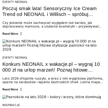
EVENTY NEONAIL
Poczuj smak lata! Sensoryczny Ice Cream
Trend od NEONAIL i Willisch – spróbuj
nowych lodów i odbierz prezent!
Czy jedzenie może zachwycać wyglądem tak bardzo, jak
dopracowany manicure, a ulubione kosmetyki – przywoływać
smak najpiękniejszych wakacyjnych wspomnień? Połączenie
świata beauty i oszałamiających deserów to coś więcej niż
Read More
chwilowa moda. To zaproszenie do celebracji chwili wszystkimi
zmysłami: przez soczysty kolor, aksamitną teksturę,
orzeźwiający zapach i słodki akcent na podniebieniu. Tego lata
NEONAIL łączy siły z marką Willisch, tworząc unikalny projekt
na styku jedzenia i piękna....
EVENTY NEONAIL
Konkurs NEONAIL x wakacje.pl – wygraj 10
000 zł na urlop marzeń! Poznaj hitowe
stylizacje paznokci na lato 2026
Lato 2026 oficjalnie ruszyło, a wraz z nim wyjątkowa platforma,
oparta na swobodzie i łapaniu beztroskich chwil. Letnia mapa
kolorów NEONAIL prowadzi nas przez najpiękniejsze
doświadczenia wakacji – od spontanicznych wyjazdów, przez
Read More
chwile relaksu, tropikalne inspiracje, aż po ekscytujące smaki.
Motywem przewodnim jest eksplorowanie i kolekcjonowanie
letnich momentów. Z tej okazji przygotowaliśmy coś absolutnie
wyjątkowego: wielki konkurs z wakacje.pl oraz dawkę
INSPIRACJE
najgorętszych trendów w...