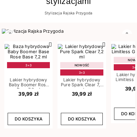
stylizacjami
Stylizacja Rajska Przygoda
Poprzedni
Nast
NOW
3+3
NOWOŚĆ
3+
3+3
Lakier h
Limitless 
Lakier hybrydowy
Lakier hybrydowy
m
Baby Boomer Rose
Pure Spark Clear 7,2
39,9
Base 7,2 ml
ml
39,99 zł
39,99 zł
DO KO
DO KOSZYKA
DO KOSZYKA