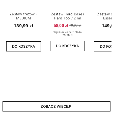
Zestaw frezów -
Zestaw Hard Base i
Zestaw s
MEDIUM
Hard Top 7,2 ml
Essen
139,99 zł
58,00 zł
149,9
79,98 zł
Najniższa cena z 30 dni
79.98 zł
DO KOSZYKA
DO KOSZYKA
DO KO
ZOBACZ WIĘCEJ