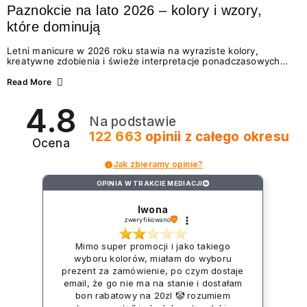
Paznokcie na lato 2026 – kolory i wzory,
które dominują
Letni manicure w 2026 roku stawia na wyraziste kolory,
kreatywne zdobienia i świeże interpretacje ponadczasowych
trendów. Wśród najmodniejszych propozycji nie brakuje
zarówno energetycznych odcieni inspirowanych wakacjami, jak
Read More
i delikatnych wzorów idealnych dla miłośniczek eleganckiej
prostoty. Jakie kolory i stylizacje paznokci będą królować latem
4.8
2026? Znajdź inspirację dla swojego manicure!
Na podstawie
122 663
opinii
z całego okresu
Ocena
Jak zbieramy opinie?
OPINIA W TRAKCIE MEDIACJI
?
Iwona
zweryfikowano
Mimo super promocji i jako takiego
wyboru kolorów, miałam do wyboru
prezent za zamówienie, po czym dostaje
email, że go nie ma na stanie i dostałam
bon rabatowy na 20zl 🤡 rozumiem