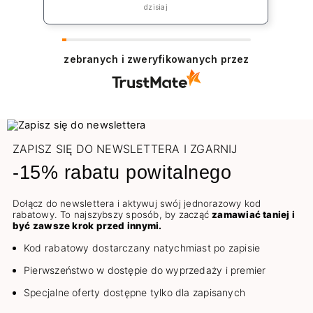
„rekompensatę” jednak koszt np lakieru
dzisiaj
to 39zł plus koszt przesyłki co jest w
żaden sposób niezadowalające.
zebranych i zweryfikowanych przez
ZAPISZ SIĘ DO NEWSLETTERA I ZGARNIJ
-15% rabatu powitalnego
Dołącz do newslettera i aktywuj swój jednorazowy kod
rabatowy. To najszybszy sposób, by zacząć
zamawiać taniej i
być zawsze krok przed innymi.
Kod rabatowy dostarczany natychmiast po zapisie
Pierwszeństwo w dostępie do wyprzedaży i premier
Specjalne oferty dostępne tylko dla zapisanych