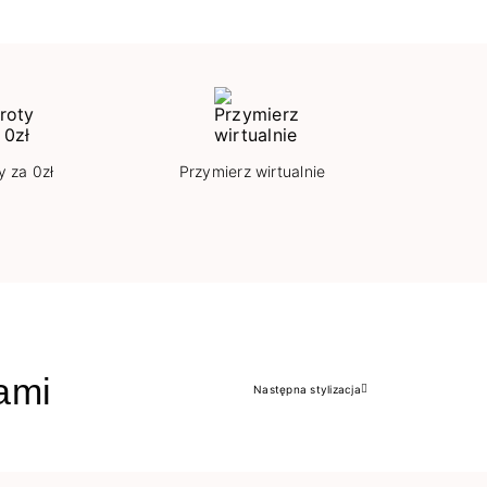
y za 0zł
Przymierz wirtualnie
jami
Następna stylizacja
Następny