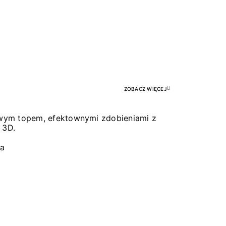
Pr
ZOBACZ WIĘCEJ
łowym topem, efektownymi zdobieniami z
 3D.