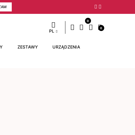
ZAM
Następny
0
0
PL
RY
ZESTAWY
URZĄDZENIA