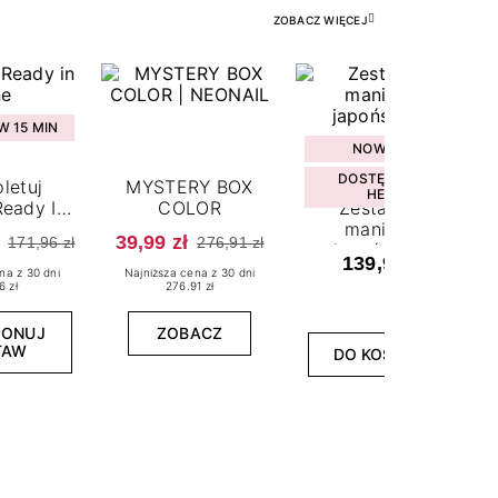
ZOBACZ WIĘCEJ
 15 MIN
NOWOŚĆ
DOSTĘPNY W
letuj
MYSTERY BOX
HEBE
eady In
COLOR
Zestaw do
ne
manicure
39,99 zł
171,96 zł
276,91 zł
japońskiego
139,99 zł
na z 30 dni
Najniższa cena z 30 dni
6 zł
276.91 zł
PONUJ
ZOBACZ
TAW
DO KOSZYKA