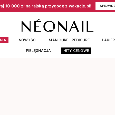
aj 10 000 zł na rajską przygodę z wakacje.pl!​
SPRAWD
NIA
NOWOŚCI
MANICURE I PEDICURE
LAKIE
PIELĘGNACJA
HITY CENOWE