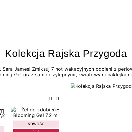
Kolekcja Rajska Przygoda
jak Sara James! Zmiksuj 7 hot wakacyjnych odcieni z per
oming Gel oraz samoprzylepnymi, kwiatowymi naklejkami
Poprzedni
Następny
NOWOŚĆ
3+3