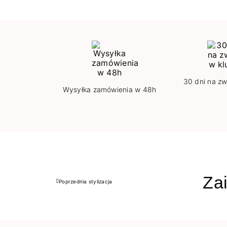
30 dni na zw
Wysyłka zamówienia w 48h
Zai
Poprzednia stylizacja
Poprzedni