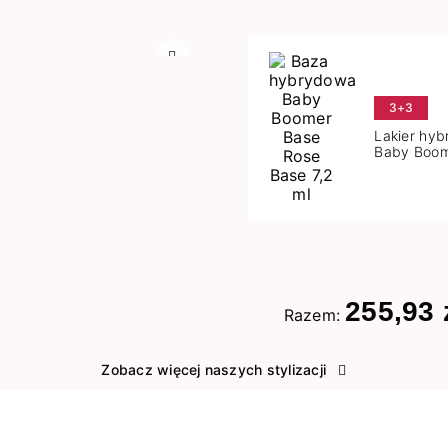
Następny
3+3
Lakier hy
Baby Boom
Base 7,2 m
255,93 
Razem:
Zobacz więcej naszych stylizacji