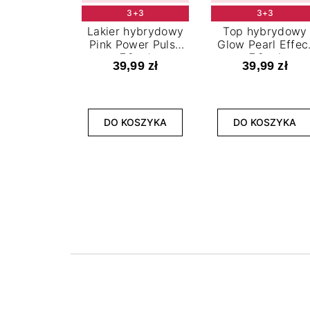
3+3
3+3
Lakier hybrydowy
Top hybrydowy
Pink Power Pulse
Glow Pearl Effec
7,2 ml
7,2 ml
39,99 zł
39,99 zł
DO KOSZYKA
DO KOSZYKA