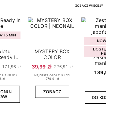
ZOBACZ WIĘCEJ
 15 MIN
NOWOŚĆ
DOSTĘPNY W
letuj
MYSTERY BOX
HEBE
eady In
COLOR
Zestaw do
ne
manicure
39,99 zł
171,96 zł
276,91 zł
japońskiego
139,99 zł
na z 30 dni
Najniższa cena z 30 dni
6 zł
276.91 zł
PONUJ
ZOBACZ
TAW
DO KOSZYKA