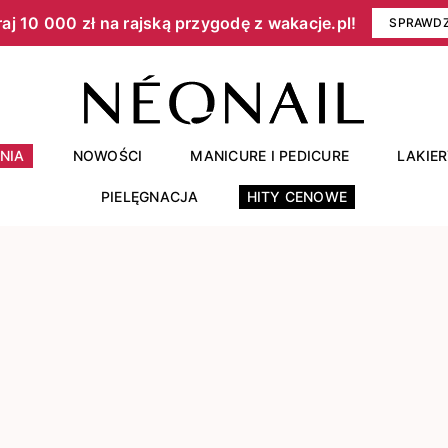
aj 10 000 zł na rajską przygodę z wakacje.pl!​
SPRAWD
NIA
NOWOŚCI
MANICURE I PEDICURE
LAKIE
PIELĘGNACJA
HITY CENOWE