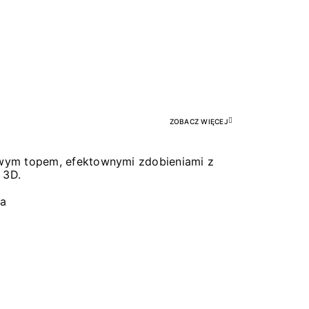
Pr
ZOBACZ WIĘCEJ
łowym topem, efektownymi zdobieniami z
 3D.