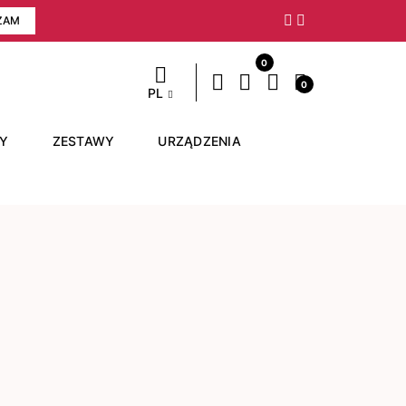
ZAM
Następny
0
0
PL
RY
ZESTAWY
URZĄDZENIA