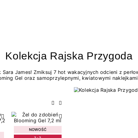
Kolekcja Rajska Przygoda
jak Sara James! Zmiksuj 7 hot wakacyjnych odcieni z per
oming Gel oraz samoprzylepnymi, kwiatowymi naklejkami
Poprzedni
Następny
NOWOŚĆ
3+3