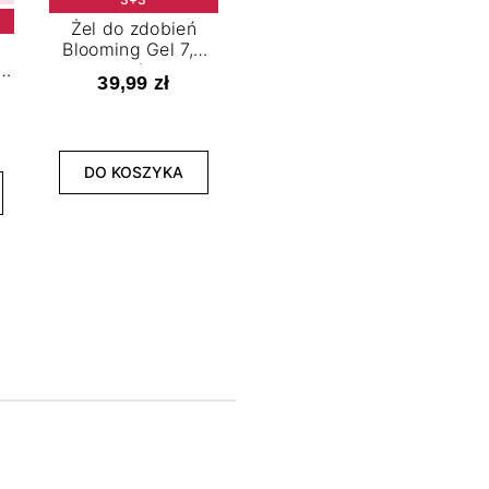
Żel do zdobień
Blooming Gel 7,2
t
ml
39,99 zł
NOWOŚĆ
3+3
DO KOSZYKA
Lakier hybrydowy
La
Limitless Green 7,2
Bol
ml
39,99 zł
DO KOSZYKA