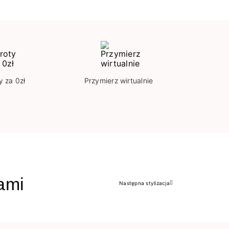
y za 0zł
Przymierz wirtualnie
jami
Następna stylizacja
Następny