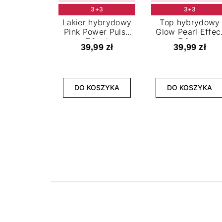
3+3
3+3
Lakier hybrydowy
Top hybrydowy
Pink Power Pulse
Glow Pearl Effec
7,2 ml
7,2 ml
39,99 zł
39,99 zł
DO KOSZYKA
DO KOSZYKA