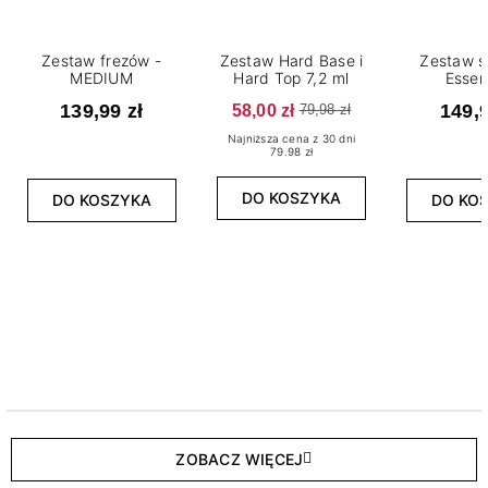
Zestaw frezów -
Zestaw Hard Base i
Zestaw s
MEDIUM
Hard Top 7,2 ml
Essen
139,99 zł
58,00 zł
149,9
79,98 zł
Najniższa cena z 30 dni
79.98 zł
DO KOSZYKA
DO KOSZYKA
DO KO
ZOBACZ WIĘCEJ