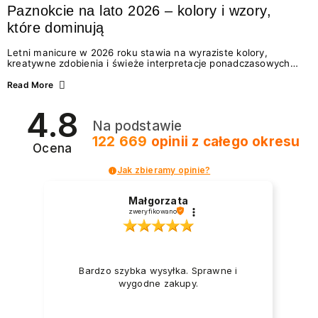
Paznokcie na lato 2026 – kolory i wzory,
które dominują
Letni manicure w 2026 roku stawia na wyraziste kolory,
kreatywne zdobienia i świeże interpretacje ponadczasowych
trendów. Wśród najmodniejszych propozycji nie brakuje
zarówno energetycznych odcieni inspirowanych wakacjami, jak
Read More
i delikatnych wzorów idealnych dla miłośniczek eleganckiej
prostoty. Jakie kolory i stylizacje paznokci będą królować latem
4.8
2026? Znajdź inspirację dla swojego manicure!
Na podstawie
122 669
opinii
z całego okresu
Ocena
Jak zbieramy opinie?
Małgorzata
zweryfikowano
Bardzo szybka wysyłka. Sprawne i
wygodne zakupy.