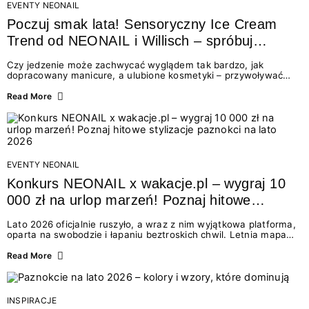
EVENTY NEONAIL
Poczuj smak lata! Sensoryczny Ice Cream
Trend od NEONAIL i Willisch – spróbuj
nowych lodów i odbierz prezent!
Czy jedzenie może zachwycać wyglądem tak bardzo, jak
dopracowany manicure, a ulubione kosmetyki – przywoływać
smak najpiękniejszych wakacyjnych wspomnień? Połączenie
świata beauty i oszałamiających deserów to coś więcej niż
Read More
chwilowa moda. To zaproszenie do celebracji chwili wszystkimi
zmysłami: przez soczysty kolor, aksamitną teksturę,
orzeźwiający zapach i słodki akcent na podniebieniu. Tego lata
NEONAIL łączy siły z marką Willisch, tworząc unikalny projekt
na styku jedzenia i piękna....
EVENTY NEONAIL
Konkurs NEONAIL x wakacje.pl – wygraj 10
000 zł na urlop marzeń! Poznaj hitowe
stylizacje paznokci na lato 2026
Lato 2026 oficjalnie ruszyło, a wraz z nim wyjątkowa platforma,
oparta na swobodzie i łapaniu beztroskich chwil. Letnia mapa
kolorów NEONAIL prowadzi nas przez najpiękniejsze
doświadczenia wakacji – od spontanicznych wyjazdów, przez
Read More
chwile relaksu, tropikalne inspiracje, aż po ekscytujące smaki.
Motywem przewodnim jest eksplorowanie i kolekcjonowanie
letnich momentów. Z tej okazji przygotowaliśmy coś absolutnie
wyjątkowego: wielki konkurs z wakacje.pl oraz dawkę
INSPIRACJE
najgorętszych trendów w...