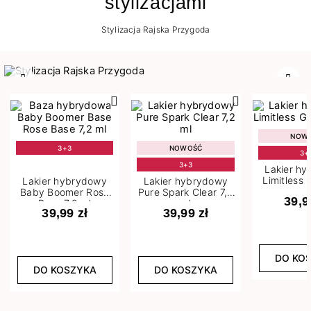
stylizacjami
Stylizacja Rajska Przygoda
Poprzedni
Nast
NOW
3+3
NOWOŚĆ
3+
3+3
Lakier h
Limitless 
Lakier hybrydowy
Lakier hybrydowy
m
Baby Boomer Rose
Pure Spark Clear 7,2
39,9
Base 7,2 ml
ml
39,99 zł
39,99 zł
DO KO
DO KOSZYKA
DO KOSZYKA