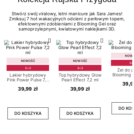
Stwórz swój viralowy, letni manicure jak Sara James!
Zmiksuj 7 hot wakacyjnych odcieni z perłowym topem,
efektownymi zdobieniami z Blooming Gel oraz
samoprzylepnymi, kwiatowymi naklejkami 3D.
NOW
NOWOŚĆ
NOWOŚĆ
3+
3+3
3+3
Żel do 
Blooming G
Lakier hybrydowy
Top hybrydowy Glow
Pink Power Pulse 7,2
Pearl Effect 7,2 ml
39,9
ml
39,99 zł
39,99 zł
DO KO
DO KOSZYKA
DO KOSZYKA