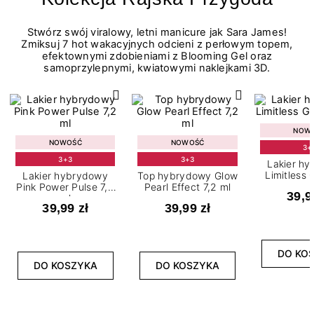
Stwórz swój viralowy, letni manicure jak Sara James!
Zmiksuj 7 hot wakacyjnych odcieni z perłowym topem,
efektownymi zdobieniami z Blooming Gel oraz
samoprzylepnymi, kwiatowymi naklejkami 3D.
NOW
NOWOŚĆ
NOWOŚĆ
3+
3+3
3+3
Lakier h
Limitless 
Lakier hybrydowy
Top hybrydowy Glow
m
Pink Power Pulse 7,2
Pearl Effect 7,2 ml
39,9
ml
39,99 zł
39,99 zł
DO KO
DO KOSZYKA
DO KOSZYKA