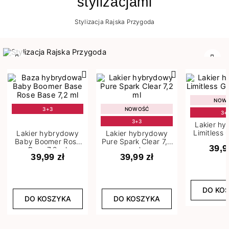
stylizacjami
Stylizacja Rajska Przygoda
Poprzedni
Nast
NOW
3+3
NOWOŚĆ
3+
3+3
Lakier h
Limitless 
Lakier hybrydowy
Lakier hybrydowy
m
Baby Boomer Rose
Pure Spark Clear 7,2
39,9
Base 7,2 ml
ml
39,99 zł
39,99 zł
DO KO
DO KOSZYKA
DO KOSZYKA