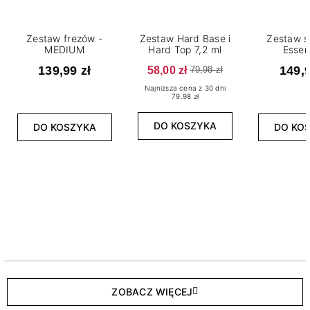
Zestaw frezów -
Zestaw Hard Base i
Zestaw s
MEDIUM
Hard Top 7,2 ml
Essen
139,99 zł
58,00 zł
149,9
79,98 zł
Najniższa cena z 30 dni
79.98 zł
DO KOSZYKA
DO KOSZYKA
DO KO
ZOBACZ WIĘCEJ