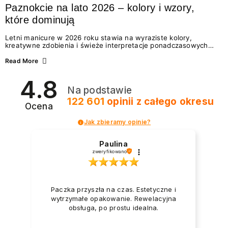
Paznokcie na lato 2026 – kolory i wzory,
które dominują
Letni manicure w 2026 roku stawia na wyraziste kolory,
kreatywne zdobienia i świeże interpretacje ponadczasowych
trendów. Wśród najmodniejszych propozycji nie brakuje
zarówno energetycznych odcieni inspirowanych wakacjami, jak
Read More
i delikatnych wzorów idealnych dla miłośniczek eleganckiej
prostoty. Jakie kolory i stylizacje paznokci będą królować latem
4.8
2026? Znajdź inspirację dla swojego manicure!
Na podstawie
122 601
opinii
z całego okresu
Ocena
Jak zbieramy opinie?
Paulina
zweryfikowano
Paczka przyszła na czas. Estetyczne i
wytrzymałe opakowanie. Rewelacyjna
obsługa, po prostu idealna.