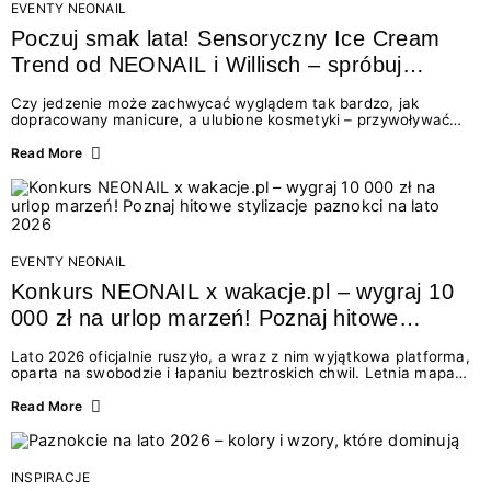
EVENTY NEONAIL
Poczuj smak lata! Sensoryczny Ice Cream
Trend od NEONAIL i Willisch – spróbuj
nowych lodów i odbierz prezent!
Czy jedzenie może zachwycać wyglądem tak bardzo, jak
dopracowany manicure, a ulubione kosmetyki – przywoływać
smak najpiękniejszych wakacyjnych wspomnień? Połączenie
świata beauty i oszałamiających deserów to coś więcej niż
Read More
chwilowa moda. To zaproszenie do celebracji chwili wszystkimi
zmysłami: przez soczysty kolor, aksamitną teksturę,
orzeźwiający zapach i słodki akcent na podniebieniu. Tego lata
NEONAIL łączy siły z marką Willisch, tworząc unikalny projekt
na styku jedzenia i piękna....
EVENTY NEONAIL
Konkurs NEONAIL x wakacje.pl – wygraj 10
000 zł na urlop marzeń! Poznaj hitowe
stylizacje paznokci na lato 2026
Lato 2026 oficjalnie ruszyło, a wraz z nim wyjątkowa platforma,
oparta na swobodzie i łapaniu beztroskich chwil. Letnia mapa
kolorów NEONAIL prowadzi nas przez najpiękniejsze
doświadczenia wakacji – od spontanicznych wyjazdów, przez
Read More
chwile relaksu, tropikalne inspiracje, aż po ekscytujące smaki.
Motywem przewodnim jest eksplorowanie i kolekcjonowanie
letnich momentów. Z tej okazji przygotowaliśmy coś absolutnie
wyjątkowego: wielki konkurs z wakacje.pl oraz dawkę
INSPIRACJE
najgorętszych trendów w...