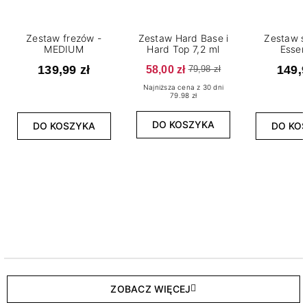
Zestaw frezów -
Zestaw Hard Base i
Zestaw s
MEDIUM
Hard Top 7,2 ml
Essen
139,99 zł
58,00 zł
149,9
79,98 zł
Najniższa cena z 30 dni
79.98 zł
DO KOSZYKA
DO KOSZYKA
DO KO
ZOBACZ WIĘCEJ