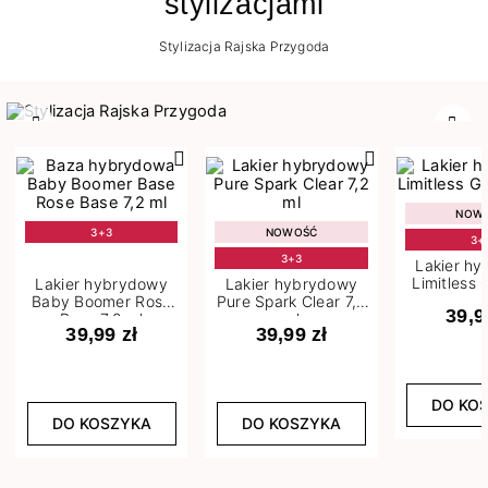
stylizacjami
Stylizacja Rajska Przygoda
Poprzedni
Nast
NOW
3+3
NOWOŚĆ
3+
3+3
Lakier h
Limitless 
Lakier hybrydowy
Lakier hybrydowy
m
Baby Boomer Rose
Pure Spark Clear 7,2
39,9
Base 7,2 ml
ml
39,99 zł
39,99 zł
DO KO
DO KOSZYKA
DO KOSZYKA