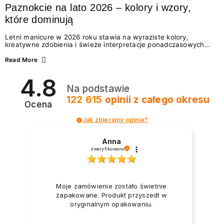
Paznokcie na lato 2026 – kolory i wzory,
które dominują
Letni manicure w 2026 roku stawia na wyraziste kolory,
kreatywne zdobienia i świeże interpretacje ponadczasowych
trendów. Wśród najmodniejszych propozycji nie brakuje
zarówno energetycznych odcieni inspirowanych wakacjami, jak
Read More
i delikatnych wzorów idealnych dla miłośniczek eleganckiej
prostoty. Jakie kolory i stylizacje paznokci będą królować latem
4.8
2026? Znajdź inspirację dla swojego manicure!
Na podstawie
122 615
opinii
z całego okresu
Ocena
Jak zbieramy opinie?
Anna
zweryfikowano
Moje zamówienie zostało świetnie
zapakowane. Produkt przyszedł w
oryginalnym opakowaniu.