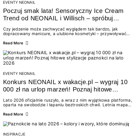
EVENTY NEONAIL
Poczuj smak lata! Sensoryczny Ice Cream
Trend od NEONAIL i Willisch – spróbuj
nowych lodów i odbierz prezent!
Czy jedzenie może zachwycać wyglądem tak bardzo, jak
dopracowany manicure, a ulubione kosmetyki – przywoływać
smak najpiękniejszych wakacyjnych wspomnień? Połączenie
świata beauty i oszałamiających deserów to coś więcej niż
Read More
chwilowa moda. To zaproszenie do celebracji chwili wszystkimi
zmysłami: przez soczysty kolor, aksamitną teksturę,
orzeźwiający zapach i słodki akcent na podniebieniu. Tego lata
NEONAIL łączy siły z marką Willisch, tworząc unikalny projekt
na styku jedzenia i piękna....
EVENTY NEONAIL
Konkurs NEONAIL x wakacje.pl – wygraj 10
000 zł na urlop marzeń! Poznaj hitowe
stylizacje paznokci na lato 2026
Lato 2026 oficjalnie ruszyło, a wraz z nim wyjątkowa platforma,
oparta na swobodzie i łapaniu beztroskich chwil. Letnia mapa
kolorów NEONAIL prowadzi nas przez najpiękniejsze
doświadczenia wakacji – od spontanicznych wyjazdów, przez
Read More
chwile relaksu, tropikalne inspiracje, aż po ekscytujące smaki.
Motywem przewodnim jest eksplorowanie i kolekcjonowanie
letnich momentów. Z tej okazji przygotowaliśmy coś absolutnie
wyjątkowego: wielki konkurs z wakacje.pl oraz dawkę
INSPIRACJE
najgorętszych trendów w...