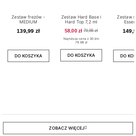
Zestaw frezów -
Zestaw Hard Base i
Zestaw s
MEDIUM
Hard Top 7,2 ml
Essen
139,99 zł
58,00 zł
149,9
79,98 zł
Najniższa cena z 30 dni
79.98 zł
DO KOSZYKA
DO KOSZYKA
DO KO
ZOBACZ WIĘCEJ