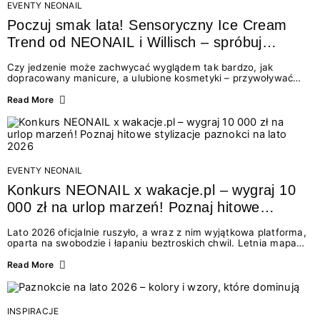
EVENTY NEONAIL
Poczuj smak lata! Sensoryczny Ice Cream
Trend od NEONAIL i Willisch – spróbuj
nowych lodów i odbierz prezent!
Czy jedzenie może zachwycać wyglądem tak bardzo, jak
dopracowany manicure, a ulubione kosmetyki – przywoływać
smak najpiękniejszych wakacyjnych wspomnień? Połączenie
świata beauty i oszałamiających deserów to coś więcej niż
Read More
chwilowa moda. To zaproszenie do celebracji chwili wszystkimi
zmysłami: przez soczysty kolor, aksamitną teksturę,
orzeźwiający zapach i słodki akcent na podniebieniu. Tego lata
NEONAIL łączy siły z marką Willisch, tworząc unikalny projekt
na styku jedzenia i piękna....
EVENTY NEONAIL
Konkurs NEONAIL x wakacje.pl – wygraj 10
000 zł na urlop marzeń! Poznaj hitowe
stylizacje paznokci na lato 2026
Lato 2026 oficjalnie ruszyło, a wraz z nim wyjątkowa platforma,
oparta na swobodzie i łapaniu beztroskich chwil. Letnia mapa
kolorów NEONAIL prowadzi nas przez najpiękniejsze
doświadczenia wakacji – od spontanicznych wyjazdów, przez
Read More
chwile relaksu, tropikalne inspiracje, aż po ekscytujące smaki.
Motywem przewodnim jest eksplorowanie i kolekcjonowanie
letnich momentów. Z tej okazji przygotowaliśmy coś absolutnie
wyjątkowego: wielki konkurs z wakacje.pl oraz dawkę
INSPIRACJE
najgorętszych trendów w...