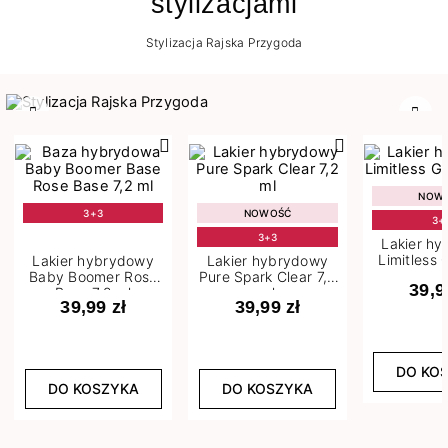
stylizacjami
Stylizacja Rajska Przygoda
Poprzedni
Nast
NOW
3+3
NOWOŚĆ
3+
3+3
Lakier h
Limitless 
Lakier hybrydowy
Lakier hybrydowy
m
Baby Boomer Rose
Pure Spark Clear 7,2
39,9
Base 7,2 ml
ml
39,99 zł
39,99 zł
DO KO
DO KOSZYKA
DO KOSZYKA