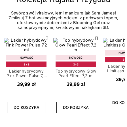
Stwórz swój viralowy, letni manicure jak Sara James!
Zmiksuj 7 hot wakacyjnych odcieni z perłowym topem,
efektownymi zdobieniami z Blooming Gel oraz
samoprzylepnymi, kwiatowymi naklejkami 3D.
NOW
NOWOŚĆ
NOWOŚĆ
3+
3+3
3+3
Lakier h
Limitless 
Lakier hybrydowy
Top hybrydowy Glow
m
Pink Power Pulse 7,2
Pearl Effect 7,2 ml
39,9
ml
39,99 zł
39,99 zł
DO KO
DO KOSZYKA
DO KOSZYKA