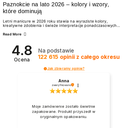
Paznokcie na lato 2026 – kolory i wzory,
które dominują
Letni manicure w 2026 roku stawia na wyraziste kolory,
kreatywne zdobienia i świeże interpretacje ponadczasowych
trendów. Wśród najmodniejszych propozycji nie brakuje
zarówno energetycznych odcieni inspirowanych wakacjami, jak
Read More
i delikatnych wzorów idealnych dla miłośniczek eleganckiej
prostoty. Jakie kolory i stylizacje paznokci będą królować latem
4.8
2026? Znajdź inspirację dla swojego manicure!
Na podstawie
122 615
opinii
z całego okresu
Ocena
Jak zbieramy opinie?
Anna
zweryfikowano
Moje zamówienie zostało świetnie
zapakowane. Produkt przyszedł w
oryginalnym opakowaniu.