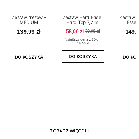
Zestaw frezów -
Zestaw Hard Base i
Zestaw s
MEDIUM
Hard Top 7,2 ml
Essen
139,99 zł
58,00 zł
149,9
79,98 zł
Najniższa cena z 30 dni
79.98 zł
DO KOSZYKA
DO KOSZYKA
DO KO
ZOBACZ WIĘCEJ