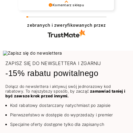
widać było wnętrze, strasznie żałuję że
Komentarz sklepu
nie zrobiłam zdjęcia:( Miłą niespodzianką
Dziękujemy za pozostawienie nam tak dobrej
były natomiast gratisy :))Szybkość
opinii. Naszym priorytetem jest satysfakcja
realizacji wręcz kosmiczna. Paczkę
zebranych i zweryfikowanych przez
klienta i Twoja recenzja potwierdza nasze
dostałam na drugi dzień. Akurat na Wasze
wysiłki - dziękujemy raz jeszcze i mamy
produkty mogłabym czekać i dłużej. Od lat
nadzieję - do szybkiego zobaczenia!
kocham na nich pracować, niezawodna
Pozdrawiamy
jakość.🚀
ZAPISZ SIĘ DO NEWSLETTERA I ZGARNIJ
-15% rabatu powitalnego
Dołącz do newslettera i aktywuj swój jednorazowy kod
rabatowy. To najszybszy sposób, by zacząć
zamawiać taniej i
być zawsze krok przed innymi.
Kod rabatowy dostarczany natychmiast po zapisie
Pierwszeństwo w dostępie do wyprzedaży i premier
Specjalne oferty dostępne tylko dla zapisanych