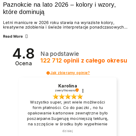
Paznokcie na lato 2026 – kolory i wzory,
które dominują
Letni manicure w 2026 roku stawia na wyraziste kolory,
kreatywne zdobienia i świeże interpretacje ponadczasowych
trendów. Wśród najmodniejszych propozycji nie brakuje
zarówno energetycznych odcieni inspirowanych wakacjami, jak
Read More
i delikatnych wzorów idealnych dla miłośniczek eleganckiej
prostoty. Jakie kolory i stylizacje paznokci będą królować latem
4.8
2026? Znajdź inspirację dla swojego manicure!
Na podstawie
122 712
opinii
z całego okresu
Ocena
Jak zbieramy opinie?
Karolina
zweryfikowano
Wszystko super, jest wiele możliwości
form płatności. Co do paczki , no tu
opakowanie kartonowe zewnętrzne było
poszarpane.Sugeruję mocniejszą tekturę,
na szczęście w środku było wypełnienie
foliowe i to zabezpieczyło produkty.
dzisiaj
Paczka dotarła na tyle uszkodzona że