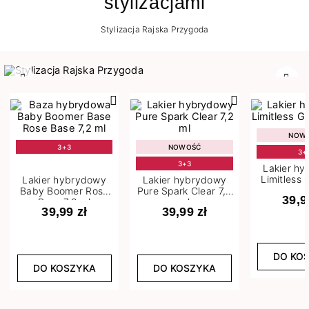
stylizacjami
Stylizacja Rajska Przygoda
Poprzedni
Nast
NOW
3+3
NOWOŚĆ
3+
3+3
Lakier h
Limitless 
Lakier hybrydowy
Lakier hybrydowy
m
Baby Boomer Rose
Pure Spark Clear 7,2
39,9
Base 7,2 ml
ml
39,99 zł
39,99 zł
DO KO
DO KOSZYKA
DO KOSZYKA