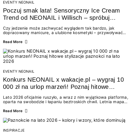
EVENTY NEONAIL
Poczuj smak lata! Sensoryczny Ice Cream
Trend od NEONAIL i Willisch – spróbuj
nowych lodów i odbierz prezent!
Czy jedzenie może zachwycać wyglądem tak bardzo, jak
dopracowany manicure, a ulubione kosmetyki – przywoływać
smak najpiękniejszych wakacyjnych wspomnień? Połączenie
świata beauty i oszałamiających deserów to coś więcej niż
Read More
chwilowa moda. To zaproszenie do celebracji chwili wszystkimi
zmysłami: przez soczysty kolor, aksamitną teksturę,
orzeźwiający zapach i słodki akcent na podniebieniu. Tego lata
NEONAIL łączy siły z marką Willisch, tworząc unikalny projekt
na styku jedzenia i piękna....
EVENTY NEONAIL
Konkurs NEONAIL x wakacje.pl – wygraj 10
000 zł na urlop marzeń! Poznaj hitowe
stylizacje paznokci na lato 2026
Lato 2026 oficjalnie ruszyło, a wraz z nim wyjątkowa platforma,
oparta na swobodzie i łapaniu beztroskich chwil. Letnia mapa
kolorów NEONAIL prowadzi nas przez najpiękniejsze
doświadczenia wakacji – od spontanicznych wyjazdów, przez
Read More
chwile relaksu, tropikalne inspiracje, aż po ekscytujące smaki.
Motywem przewodnim jest eksplorowanie i kolekcjonowanie
letnich momentów. Z tej okazji przygotowaliśmy coś absolutnie
wyjątkowego: wielki konkurs z wakacje.pl oraz dawkę
INSPIRACJE
najgorętszych trendów w...