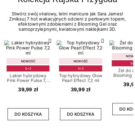
Stwórz swój viralowy, letni manicure jak Sara James!
Zmiksuj 7 hot wakacyjnych odcieni z perłowym topem,
efektownymi zdobieniami z Blooming Gel oraz
samoprzylepnymi, kwiatowymi naklejkami 3D.
NOW
NOWOŚĆ
NOWOŚĆ
3+
3+3
3+3
Żel do 
Blooming G
Lakier hybrydowy
Top hybrydowy Glow
Pink Power Pulse 7,2
Pearl Effect 7,2 ml
39,9
ml
39,99 zł
39,99 zł
DO KO
DO KOSZYKA
DO KOSZYKA