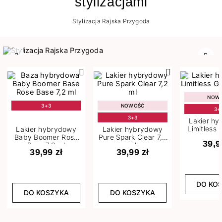
stylizacjami
Stylizacja Rajska Przygoda
Poprzedni
Nast
NOW
3+3
NOWOŚĆ
3+
3+3
Lakier h
Limitless 
Lakier hybrydowy
Lakier hybrydowy
m
Baby Boomer Rose
Pure Spark Clear 7,2
39,9
Base 7,2 ml
ml
39,99 zł
39,99 zł
DO KO
DO KOSZYKA
DO KOSZYKA