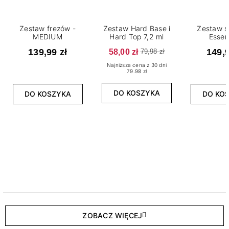
Zestaw frezów -
Zestaw Hard Base i
Zestaw s
MEDIUM
Hard Top 7,2 ml
Essen
139,99 zł
58,00 zł
149,9
79,98 zł
Najniższa cena z 30 dni
79.98 zł
DO KOSZYKA
DO KOSZYKA
DO KO
ZOBACZ WIĘCEJ