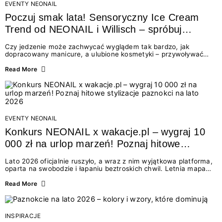
EVENTY NEONAIL
Poczuj smak lata! Sensoryczny Ice Cream
Trend od NEONAIL i Willisch – spróbuj
nowych lodów i odbierz prezent!
Czy jedzenie może zachwycać wyglądem tak bardzo, jak
dopracowany manicure, a ulubione kosmetyki – przywoływać
smak najpiękniejszych wakacyjnych wspomnień? Połączenie
świata beauty i oszałamiających deserów to coś więcej niż
Read More
chwilowa moda. To zaproszenie do celebracji chwili wszystkimi
zmysłami: przez soczysty kolor, aksamitną teksturę,
orzeźwiający zapach i słodki akcent na podniebieniu. Tego lata
NEONAIL łączy siły z marką Willisch, tworząc unikalny projekt
na styku jedzenia i piękna....
EVENTY NEONAIL
Konkurs NEONAIL x wakacje.pl – wygraj 10
000 zł na urlop marzeń! Poznaj hitowe
stylizacje paznokci na lato 2026
Lato 2026 oficjalnie ruszyło, a wraz z nim wyjątkowa platforma,
oparta na swobodzie i łapaniu beztroskich chwil. Letnia mapa
kolorów NEONAIL prowadzi nas przez najpiękniejsze
doświadczenia wakacji – od spontanicznych wyjazdów, przez
Read More
chwile relaksu, tropikalne inspiracje, aż po ekscytujące smaki.
Motywem przewodnim jest eksplorowanie i kolekcjonowanie
letnich momentów. Z tej okazji przygotowaliśmy coś absolutnie
wyjątkowego: wielki konkurs z wakacje.pl oraz dawkę
INSPIRACJE
najgorętszych trendów w...