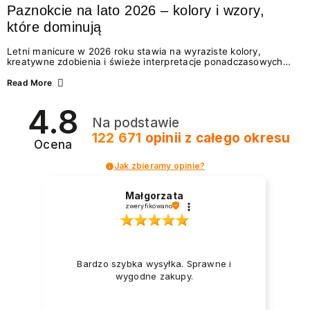
Paznokcie na lato 2026 – kolory i wzory,
które dominują
Letni manicure w 2026 roku stawia na wyraziste kolory,
kreatywne zdobienia i świeże interpretacje ponadczasowych
trendów. Wśród najmodniejszych propozycji nie brakuje
zarówno energetycznych odcieni inspirowanych wakacjami, jak
Read More
i delikatnych wzorów idealnych dla miłośniczek eleganckiej
prostoty. Jakie kolory i stylizacje paznokci będą królować latem
4.8
2026? Znajdź inspirację dla swojego manicure!
Na podstawie
122 671
opinii
z całego okresu
Ocena
Jak zbieramy opinie?
Małgorzata
zweryfikowano
Bardzo szybka wysyłka. Sprawne i
wygodne zakupy.