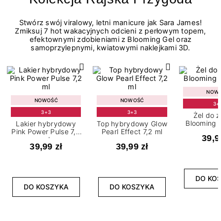
Stwórz swój viralowy, letni manicure jak Sara James!
Zmiksuj 7 hot wakacyjnych odcieni z perłowym topem,
efektownymi zdobieniami z Blooming Gel oraz
samoprzylepnymi, kwiatowymi naklejkami 3D.
NOW
NOWOŚĆ
NOWOŚĆ
3+
3+3
3+3
Żel do 
Blooming G
Lakier hybrydowy
Top hybrydowy Glow
Pink Power Pulse 7,2
Pearl Effect 7,2 ml
39,9
ml
39,99 zł
39,99 zł
DO KO
DO KOSZYKA
DO KOSZYKA