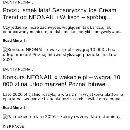
EVENTY NEONAIL
Poczuj smak lata! Sensoryczny Ice Cream
Trend od NEONAIL i Willisch – spróbuj
nowych lodów i odbierz prezent!
Czy jedzenie może zachwycać wyglądem tak bardzo, jak
dopracowany manicure, a ulubione kosmetyki – przywoływać
smak najpiękniejszych wakacyjnych wspomnień? Połączenie
świata beauty i oszałamiających deserów to coś więcej niż
Read More
chwilowa moda. To zaproszenie do celebracji chwili wszystkimi
zmysłami: przez soczysty kolor, aksamitną teksturę,
orzeźwiający zapach i słodki akcent na podniebieniu. Tego lata
NEONAIL łączy siły z marką Willisch, tworząc unikalny projekt
na styku jedzenia i piękna....
EVENTY NEONAIL
Konkurs NEONAIL x wakacje.pl – wygraj 10
000 zł na urlop marzeń! Poznaj hitowe
stylizacje paznokci na lato 2026
Lato 2026 oficjalnie ruszyło, a wraz z nim wyjątkowa platforma,
oparta na swobodzie i łapaniu beztroskich chwil. Letnia mapa
kolorów NEONAIL prowadzi nas przez najpiękniejsze
doświadczenia wakacji – od spontanicznych wyjazdów, przez
Read More
chwile relaksu, tropikalne inspiracje, aż po ekscytujące smaki.
Motywem przewodnim jest eksplorowanie i kolekcjonowanie
letnich momentów. Z tej okazji przygotowaliśmy coś absolutnie
wyjątkowego: wielki konkurs z wakacje.pl oraz dawkę
INSPIRACJE
najgorętszych trendów w...