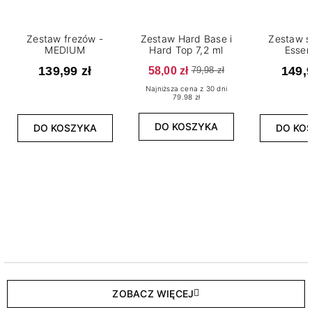
Zestaw frezów -
Zestaw Hard Base i
Zestaw s
MEDIUM
Hard Top 7,2 ml
Essen
139,99 zł
58,00 zł
149,9
79,98 zł
Najniższa cena z 30 dni
79.98 zł
DO KOSZYKA
DO KOSZYKA
DO KO
ZOBACZ WIĘCEJ