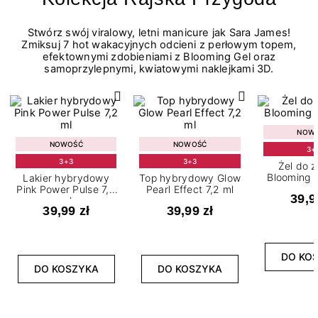
Stwórz swój viralowy, letni manicure jak Sara James!
Zmiksuj 7 hot wakacyjnych odcieni z perłowym topem,
efektownymi zdobieniami z Blooming Gel oraz
samoprzylepnymi, kwiatowymi naklejkami 3D.
NOW
NOWOŚĆ
NOWOŚĆ
3+
3+3
3+3
Żel do 
Blooming G
Lakier hybrydowy
Top hybrydowy Glow
Pink Power Pulse 7,2
Pearl Effect 7,2 ml
39,9
ml
39,99 zł
39,99 zł
DO KO
DO KOSZYKA
DO KOSZYKA