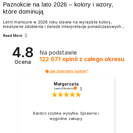
Paznokcie na lato 2026 – kolory i wzory,
które dominują
Letni manicure w 2026 roku stawia na wyraziste kolory,
kreatywne zdobienia i świeże interpretacje ponadczasowych
trendów. Wśród najmodniejszych propozycji nie brakuje
zarówno energetycznych odcieni inspirowanych wakacjami, jak
Read More
i delikatnych wzorów idealnych dla miłośniczek eleganckiej
prostoty. Jakie kolory i stylizacje paznokci będą królować latem
4.8
2026? Znajdź inspirację dla swojego manicure!
Na podstawie
122 671
opinii
z całego okresu
Ocena
Jak zbieramy opinie?
Małgorzata
zweryfikowano
Bardzo szybka wysyłka. Sprawne i
wygodne zakupy.