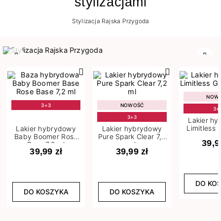
stylizacjami
Stylizacja Rajska Przygoda
Poprzedni
Nast
NOW
3+3
NOWOŚĆ
3+
3+3
Lakier h
Limitless 
Lakier hybrydowy
Lakier hybrydowy
m
Baby Boomer Rose
Pure Spark Clear 7,2
39,9
Base 7,2 ml
ml
39,99 zł
39,99 zł
DO KO
DO KOSZYKA
DO KOSZYKA