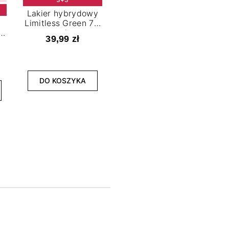
Lakier hybrydowy
Limitless Green 7,2
t
ml
39,99 zł
NOWOŚĆ
3+3
DO KOSZYKA
Lakier hybrydowy
La
Bold Horizon 7,2 ml
Fea
39,99 zł
DO KOSZYKA