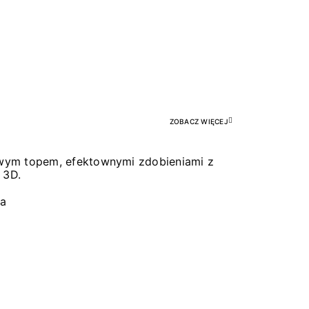
Pr
ZOBACZ WIĘCEJ
łowym topem, efektownymi zdobieniami z
 3D.