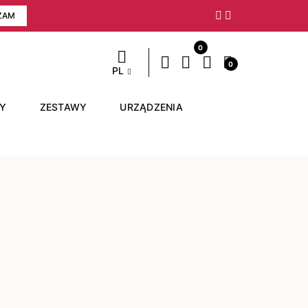
ZAM
Następny
0
0
PL
RY
ZESTAWY
URZĄDZENIA