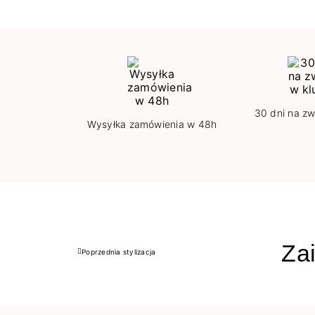
30 dni na zw
Wysyłka zamówienia w 48h
Zai
Poprzednia stylizacja
Poprzedni