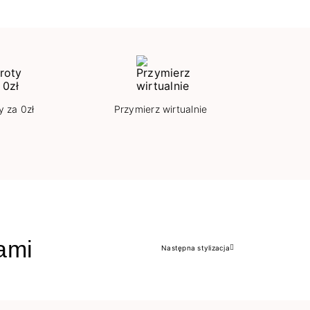
y za 0zł
Przymierz wirtualnie
jami
Następna stylizacja
Następny