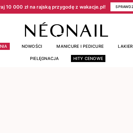
aj 10 000 zł na rajską przygodę z wakacje.pl!​
SPRAWD
NIA
NOWOŚCI
MANICURE I PEDICURE
LAKIE
PIELĘGNACJA
HITY CENOWE