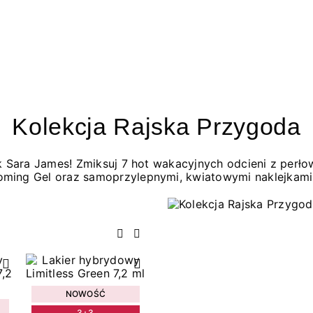
Kolekcja Rajska Przygoda
jak Sara James! Zmiksuj 7 hot wakacyjnych odcieni z per
oming Gel oraz samoprzylepnymi, kwiatowymi naklejkami
Poprzedni
Następny
NOWOŚĆ
3+3