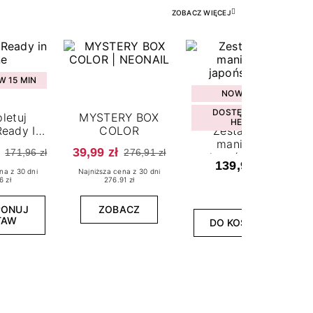
ZOBACZ WIĘCEJ
 15 MIN
NOWOŚĆ
DOSTĘPNY W
letuj
MYSTERY BOX
HEBE
eady In
COLOR
Zestaw do
ne
manicure
39,99 zł
171,96 zł
276,91 zł
japońskiego
139,99 zł
na z 30 dni
Najniższa cena z 30 dni
6 zł
276.91 zł
PONUJ
ZOBACZ
TAW
DO KOSZYKA