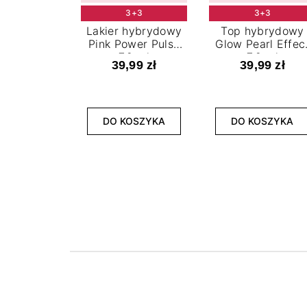
3+3
3+3
Lakier hybrydowy
Top hybrydowy
Pink Power Pulse
Glow Pearl Effec
7,2 ml
7,2 ml
39,99 zł
39,99 zł
DO KOSZYKA
DO KOSZYKA