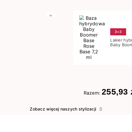
Następny
3+3
Lakier hy
Baby Boom
Base 7,2 m
255,93 
Razem:
Zobacz więcej naszych stylizacji