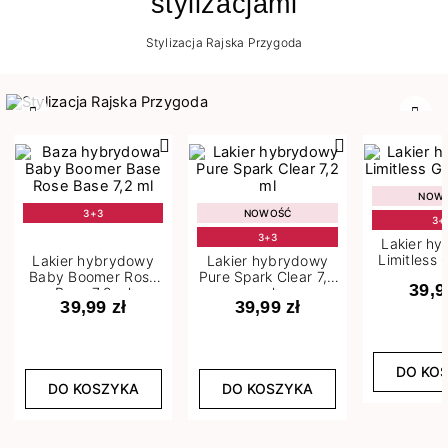
stylizacjami
Stylizacja Rajska Przygoda
Poprzedni
Nast
NOW
3+3
NOWOŚĆ
3+
3+3
Lakier h
Limitless 
Lakier hybrydowy
Lakier hybrydowy
m
Baby Boomer Rose
Pure Spark Clear 7,2
39,9
Base 7,2 ml
ml
39,99 zł
39,99 zł
DO KO
DO KOSZYKA
DO KOSZYKA