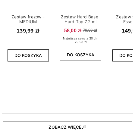
Zestaw frezów -
Zestaw Hard Base i
Zestaw s
MEDIUM
Hard Top 7,2 ml
Essen
139,99 zł
58,00 zł
149,9
79,98 zł
Najniższa cena z 30 dni
79.98 zł
DO KOSZYKA
DO KOSZYKA
DO KO
ZOBACZ WIĘCEJ