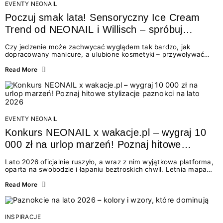
EVENTY NEONAIL
Poczuj smak lata! Sensoryczny Ice Cream
Trend od NEONAIL i Willisch – spróbuj
nowych lodów i odbierz prezent!
Czy jedzenie może zachwycać wyglądem tak bardzo, jak
dopracowany manicure, a ulubione kosmetyki – przywoływać
smak najpiękniejszych wakacyjnych wspomnień? Połączenie
świata beauty i oszałamiających deserów to coś więcej niż
Read More
chwilowa moda. To zaproszenie do celebracji chwili wszystkimi
zmysłami: przez soczysty kolor, aksamitną teksturę,
orzeźwiający zapach i słodki akcent na podniebieniu. Tego lata
NEONAIL łączy siły z marką Willisch, tworząc unikalny projekt
na styku jedzenia i piękna....
EVENTY NEONAIL
Konkurs NEONAIL x wakacje.pl – wygraj 10
000 zł na urlop marzeń! Poznaj hitowe
stylizacje paznokci na lato 2026
Lato 2026 oficjalnie ruszyło, a wraz z nim wyjątkowa platforma,
oparta na swobodzie i łapaniu beztroskich chwil. Letnia mapa
kolorów NEONAIL prowadzi nas przez najpiękniejsze
doświadczenia wakacji – od spontanicznych wyjazdów, przez
Read More
chwile relaksu, tropikalne inspiracje, aż po ekscytujące smaki.
Motywem przewodnim jest eksplorowanie i kolekcjonowanie
letnich momentów. Z tej okazji przygotowaliśmy coś absolutnie
wyjątkowego: wielki konkurs z wakacje.pl oraz dawkę
INSPIRACJE
najgorętszych trendów w...