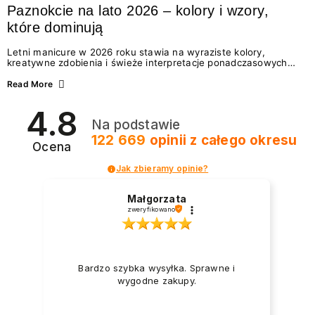
Paznokcie na lato 2026 – kolory i wzory,
które dominują
Letni manicure w 2026 roku stawia na wyraziste kolory,
kreatywne zdobienia i świeże interpretacje ponadczasowych
trendów. Wśród najmodniejszych propozycji nie brakuje
zarówno energetycznych odcieni inspirowanych wakacjami, jak
Read More
i delikatnych wzorów idealnych dla miłośniczek eleganckiej
prostoty. Jakie kolory i stylizacje paznokci będą królować latem
4.8
2026? Znajdź inspirację dla swojego manicure!
Na podstawie
122 669
opinii
z całego okresu
Ocena
Jak zbieramy opinie?
Małgorzata
zweryfikowano
Bardzo szybka wysyłka. Sprawne i
wygodne zakupy.