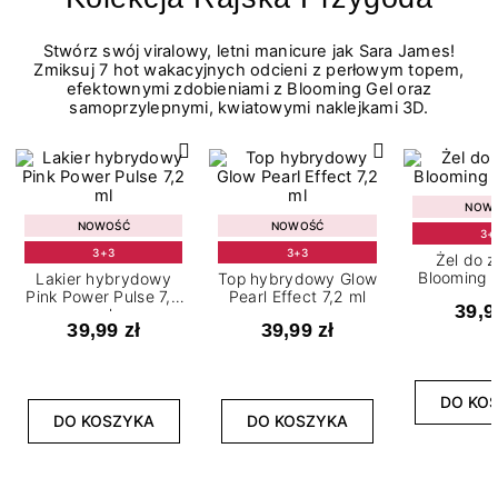
Stwórz swój viralowy, letni manicure jak Sara James!
Zmiksuj 7 hot wakacyjnych odcieni z perłowym topem,
efektownymi zdobieniami z Blooming Gel oraz
samoprzylepnymi, kwiatowymi naklejkami 3D.
NOW
NOWOŚĆ
NOWOŚĆ
3+
3+3
3+3
Żel do 
Blooming G
Lakier hybrydowy
Top hybrydowy Glow
Pink Power Pulse 7,2
Pearl Effect 7,2 ml
39,9
ml
39,99 zł
39,99 zł
DO KO
DO KOSZYKA
DO KOSZYKA