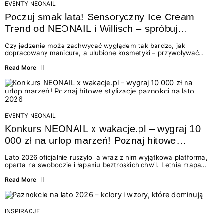
EVENTY NEONAIL
Poczuj smak lata! Sensoryczny Ice Cream
Trend od NEONAIL i Willisch – spróbuj
nowych lodów i odbierz prezent!
Czy jedzenie może zachwycać wyglądem tak bardzo, jak
dopracowany manicure, a ulubione kosmetyki – przywoływać
smak najpiękniejszych wakacyjnych wspomnień? Połączenie
świata beauty i oszałamiających deserów to coś więcej niż
Read More
chwilowa moda. To zaproszenie do celebracji chwili wszystkimi
zmysłami: przez soczysty kolor, aksamitną teksturę,
orzeźwiający zapach i słodki akcent na podniebieniu. Tego lata
NEONAIL łączy siły z marką Willisch, tworząc unikalny projekt
na styku jedzenia i piękna....
EVENTY NEONAIL
Konkurs NEONAIL x wakacje.pl – wygraj 10
000 zł na urlop marzeń! Poznaj hitowe
stylizacje paznokci na lato 2026
Lato 2026 oficjalnie ruszyło, a wraz z nim wyjątkowa platforma,
oparta na swobodzie i łapaniu beztroskich chwil. Letnia mapa
kolorów NEONAIL prowadzi nas przez najpiękniejsze
doświadczenia wakacji – od spontanicznych wyjazdów, przez
Read More
chwile relaksu, tropikalne inspiracje, aż po ekscytujące smaki.
Motywem przewodnim jest eksplorowanie i kolekcjonowanie
letnich momentów. Z tej okazji przygotowaliśmy coś absolutnie
wyjątkowego: wielki konkurs z wakacje.pl oraz dawkę
INSPIRACJE
najgorętszych trendów w...