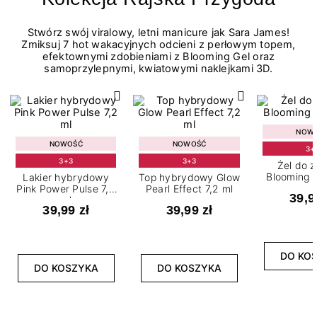
Stwórz swój viralowy, letni manicure jak Sara James!
Zmiksuj 7 hot wakacyjnych odcieni z perłowym topem,
efektownymi zdobieniami z Blooming Gel oraz
samoprzylepnymi, kwiatowymi naklejkami 3D.
NOW
NOWOŚĆ
NOWOŚĆ
3+
3+3
3+3
Żel do 
Blooming G
Lakier hybrydowy
Top hybrydowy Glow
Pink Power Pulse 7,2
Pearl Effect 7,2 ml
39,9
ml
39,99 zł
39,99 zł
DO KO
DO KOSZYKA
DO KOSZYKA