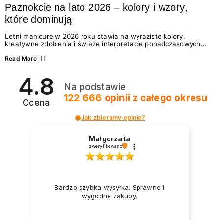
Paznokcie na lato 2026 – kolory i wzory,
które dominują
Letni manicure w 2026 roku stawia na wyraziste kolory,
kreatywne zdobienia i świeże interpretacje ponadczasowych
trendów. Wśród najmodniejszych propozycji nie brakuje
zarówno energetycznych odcieni inspirowanych wakacjami, jak
Read More
i delikatnych wzorów idealnych dla miłośniczek eleganckiej
prostoty. Jakie kolory i stylizacje paznokci będą królować latem
4.8
2026? Znajdź inspirację dla swojego manicure!
Na podstawie
122 666
opinii
z całego okresu
Ocena
Jak zbieramy opinie?
Małgorzata
zweryfikowano
Bardzo szybka wysyłka. Sprawne i
wygodne zakupy.