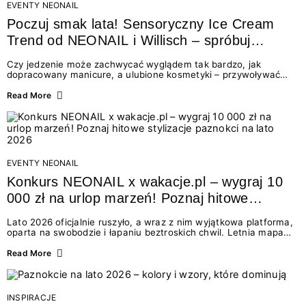
EVENTY NEONAIL
Poczuj smak lata! Sensoryczny Ice Cream
Trend od NEONAIL i Willisch – spróbuj
nowych lodów i odbierz prezent!
Czy jedzenie może zachwycać wyglądem tak bardzo, jak
dopracowany manicure, a ulubione kosmetyki – przywoływać
smak najpiękniejszych wakacyjnych wspomnień? Połączenie
świata beauty i oszałamiających deserów to coś więcej niż
Read More
chwilowa moda. To zaproszenie do celebracji chwili wszystkimi
zmysłami: przez soczysty kolor, aksamitną teksturę,
orzeźwiający zapach i słodki akcent na podniebieniu. Tego lata
NEONAIL łączy siły z marką Willisch, tworząc unikalny projekt
na styku jedzenia i piękna....
EVENTY NEONAIL
Konkurs NEONAIL x wakacje.pl – wygraj 10
000 zł na urlop marzeń! Poznaj hitowe
stylizacje paznokci na lato 2026
Lato 2026 oficjalnie ruszyło, a wraz z nim wyjątkowa platforma,
oparta na swobodzie i łapaniu beztroskich chwil. Letnia mapa
kolorów NEONAIL prowadzi nas przez najpiękniejsze
doświadczenia wakacji – od spontanicznych wyjazdów, przez
Read More
chwile relaksu, tropikalne inspiracje, aż po ekscytujące smaki.
Motywem przewodnim jest eksplorowanie i kolekcjonowanie
letnich momentów. Z tej okazji przygotowaliśmy coś absolutnie
wyjątkowego: wielki konkurs z wakacje.pl oraz dawkę
INSPIRACJE
najgorętszych trendów w...