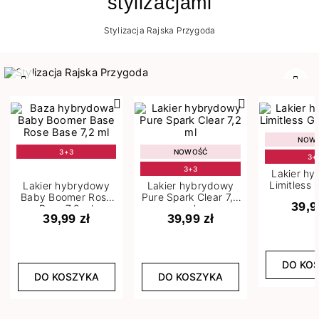
stylizacjami
Stylizacja Rajska Przygoda
Poprzedni
Nast
NOW
3+3
NOWOŚĆ
3+
3+3
Lakier h
Limitless 
Lakier hybrydowy
Lakier hybrydowy
m
Baby Boomer Rose
Pure Spark Clear 7,2
39,9
Base 7,2 ml
ml
39,99 zł
39,99 zł
DO KO
DO KOSZYKA
DO KOSZYKA