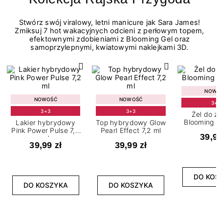
Stwórz swój viralowy, letni manicure jak Sara James!
Zmiksuj 7 hot wakacyjnych odcieni z perłowym topem,
efektownymi zdobieniami z Blooming Gel oraz
samoprzylepnymi, kwiatowymi naklejkami 3D.
NOW
NOWOŚĆ
NOWOŚĆ
3+
3+3
3+3
Żel do 
Blooming G
Lakier hybrydowy
Top hybrydowy Glow
Pink Power Pulse 7,2
Pearl Effect 7,2 ml
39,9
ml
39,99 zł
39,99 zł
DO KO
DO KOSZYKA
DO KOSZYKA