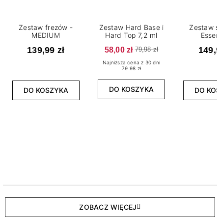
Zestaw frezów -
Zestaw Hard Base i
Zestaw s
MEDIUM
Hard Top 7,2 ml
Essen
139,99 zł
58,00 zł
149,9
79,98 zł
Najniższa cena z 30 dni
79.98 zł
DO KOSZYKA
DO KOSZYKA
DO KO
ZOBACZ WIĘCEJ