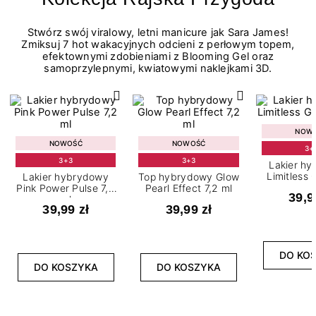
Stwórz swój viralowy, letni manicure jak Sara James!
Zmiksuj 7 hot wakacyjnych odcieni z perłowym topem,
efektownymi zdobieniami z Blooming Gel oraz
samoprzylepnymi, kwiatowymi naklejkami 3D.
NOW
NOWOŚĆ
NOWOŚĆ
3+
3+3
3+3
Lakier h
Limitless 
Lakier hybrydowy
Top hybrydowy Glow
m
Pink Power Pulse 7,2
Pearl Effect 7,2 ml
39,9
ml
39,99 zł
39,99 zł
DO KO
DO KOSZYKA
DO KOSZYKA