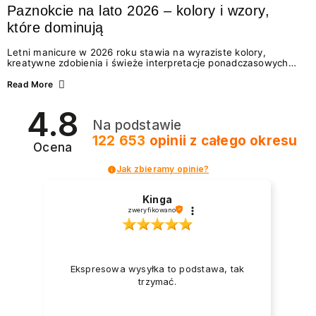
Paznokcie na lato 2026 – kolory i wzory,
które dominują
Letni manicure w 2026 roku stawia na wyraziste kolory,
kreatywne zdobienia i świeże interpretacje ponadczasowych
trendów. Wśród najmodniejszych propozycji nie brakuje
zarówno energetycznych odcieni inspirowanych wakacjami, jak
Read More
i delikatnych wzorów idealnych dla miłośniczek eleganckiej
prostoty. Jakie kolory i stylizacje paznokci będą królować latem
4.8
2026? Znajdź inspirację dla swojego manicure!
Na podstawie
122 653
opinii
z całego okresu
Ocena
Jak zbieramy opinie?
Kinga
zweryfikowano
Ekspresowa wysyłka to podstawa, tak
trzymać.