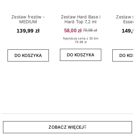
Zestaw frezów -
Zestaw Hard Base i
Zestaw s
MEDIUM
Hard Top 7,2 ml
Essen
139,99 zł
58,00 zł
149,9
79,98 zł
Najniższa cena z 30 dni
79.98 zł
DO KOSZYKA
DO KOSZYKA
DO KO
ZOBACZ WIĘCEJ