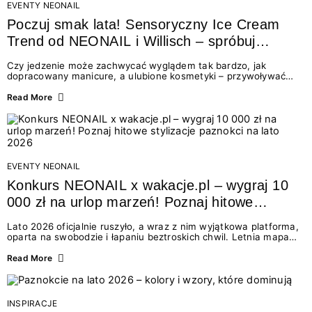
EVENTY NEONAIL
Poczuj smak lata! Sensoryczny Ice Cream
Trend od NEONAIL i Willisch – spróbuj
nowych lodów i odbierz prezent!
Czy jedzenie może zachwycać wyglądem tak bardzo, jak
dopracowany manicure, a ulubione kosmetyki – przywoływać
smak najpiękniejszych wakacyjnych wspomnień? Połączenie
świata beauty i oszałamiających deserów to coś więcej niż
Read More
chwilowa moda. To zaproszenie do celebracji chwili wszystkimi
zmysłami: przez soczysty kolor, aksamitną teksturę,
orzeźwiający zapach i słodki akcent na podniebieniu. Tego lata
NEONAIL łączy siły z marką Willisch, tworząc unikalny projekt
na styku jedzenia i piękna....
EVENTY NEONAIL
Konkurs NEONAIL x wakacje.pl – wygraj 10
000 zł na urlop marzeń! Poznaj hitowe
stylizacje paznokci na lato 2026
Lato 2026 oficjalnie ruszyło, a wraz z nim wyjątkowa platforma,
oparta na swobodzie i łapaniu beztroskich chwil. Letnia mapa
kolorów NEONAIL prowadzi nas przez najpiękniejsze
doświadczenia wakacji – od spontanicznych wyjazdów, przez
Read More
chwile relaksu, tropikalne inspiracje, aż po ekscytujące smaki.
Motywem przewodnim jest eksplorowanie i kolekcjonowanie
letnich momentów. Z tej okazji przygotowaliśmy coś absolutnie
wyjątkowego: wielki konkurs z wakacje.pl oraz dawkę
INSPIRACJE
najgorętszych trendów w...