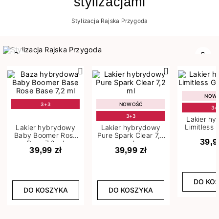
stylizacjami
Stylizacja Rajska Przygoda
Poprzedni
Nast
NOW
3+3
NOWOŚĆ
3+
3+3
Lakier h
Limitless 
Lakier hybrydowy
Lakier hybrydowy
m
Baby Boomer Rose
Pure Spark Clear 7,2
39,9
Base 7,2 ml
ml
39,99 zł
39,99 zł
DO KO
DO KOSZYKA
DO KOSZYKA