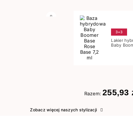
Następny
3+3
Lakier hy
Baby Boom
Base 7,2 m
255,93 
Razem:
Zobacz więcej naszych stylizacji