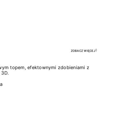
Pr
ZOBACZ WIĘCEJ
łowym topem, efektownymi zdobieniami z
 3D.