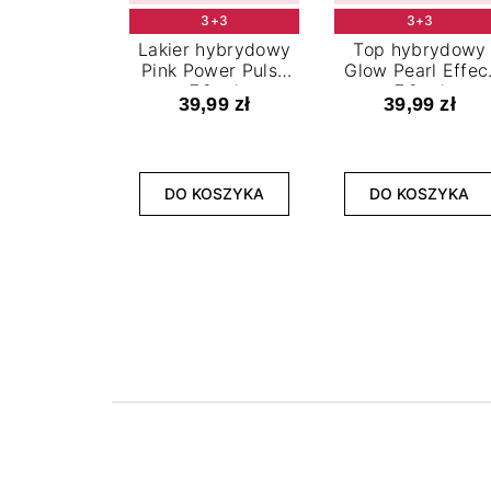
3+3
3+3
Lakier hybrydowy
Top hybrydowy
Pink Power Pulse
Glow Pearl Effec
7,2 ml
7,2 ml
39,99 zł
39,99 zł
DO KOSZYKA
DO KOSZYKA