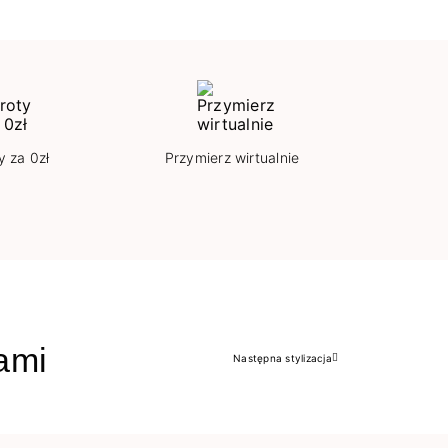
y za 0zł
Przymierz wirtualnie
jami
Następna stylizacja
Następny