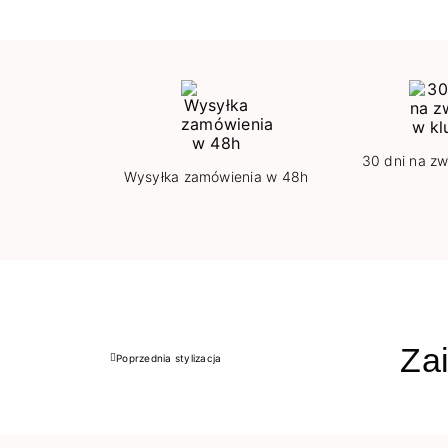
30 dni na zw
Wysyłka zamówienia w 48h
Zai
Poprzednia stylizacja
Poprzedni