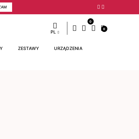
ZAM
Następny
0
0
PL
RY
ZESTAWY
URZĄDZENIA