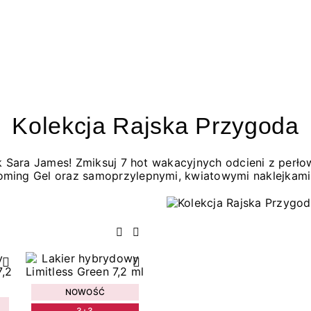
Kolekcja Rajska Przygoda
jak Sara James! Zmiksuj 7 hot wakacyjnych odcieni z per
oming Gel oraz samoprzylepnymi, kwiatowymi naklejkami
Poprzedni
Następny
NOWOŚĆ
3+3