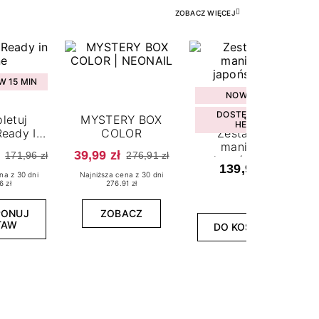
ZOBACZ WIĘCEJ
 15 MIN
NOWOŚĆ
DOSTĘPNY W
letuj
MYSTERY BOX
HEBE
eady In
COLOR
Zestaw do
ne
manicure
39,99 zł
171,96 zł
276,91 zł
japońskiego
139,99 zł
na z 30 dni
Najniższa cena z 30 dni
6 zł
276.91 zł
PONUJ
ZOBACZ
TAW
DO KOSZYKA