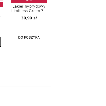
Lakier hybrydowy
Limitless Green 7,2
t
ml
39,99 zł
NOWOŚĆ
3+3
DO KOSZYKA
Lakier hybrydowy
La
Bold Horizon 7,2 ml
Fea
39,99 zł
DO KOSZYKA