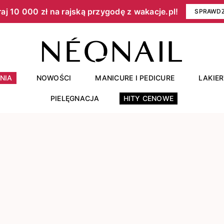
aj 10 000 zł na rajską przygodę z wakacje.pl!​
SPRAWD
NIA
NOWOŚCI
MANICURE I PEDICURE
LAKIE
PIELĘGNACJA
HITY CENOWE