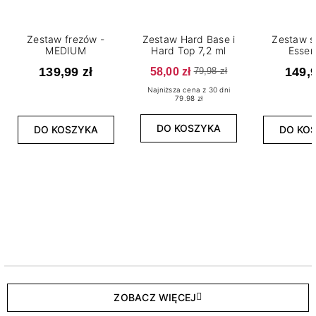
Zestaw frezów -
Zestaw Hard Base i
Zestaw s
MEDIUM
Hard Top 7,2 ml
Essen
139,99 zł
58,00 zł
149,9
79,98 zł
Najniższa cena z 30 dni
79.98 zł
DO KOSZYKA
DO KOSZYKA
DO KO
ZOBACZ WIĘCEJ