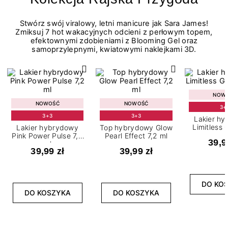
Stwórz swój viralowy, letni manicure jak Sara James!
Zmiksuj 7 hot wakacyjnych odcieni z perłowym topem,
efektownymi zdobieniami z Blooming Gel oraz
samoprzylepnymi, kwiatowymi naklejkami 3D.
NOW
NOWOŚĆ
NOWOŚĆ
3+
3+3
3+3
Lakier h
Limitless 
Lakier hybrydowy
Top hybrydowy Glow
m
Pink Power Pulse 7,2
Pearl Effect 7,2 ml
39,9
ml
39,99 zł
39,99 zł
DO KO
DO KOSZYKA
DO KOSZYKA