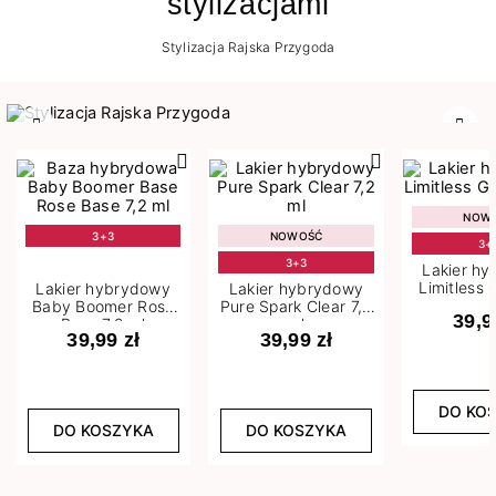
stylizacjami
Stylizacja Rajska Przygoda
Poprzedni
Nast
NOW
3+3
NOWOŚĆ
3+
3+3
Lakier h
Limitless 
Lakier hybrydowy
Lakier hybrydowy
m
Baby Boomer Rose
Pure Spark Clear 7,2
39,9
Base 7,2 ml
ml
39,99 zł
39,99 zł
DO KO
DO KOSZYKA
DO KOSZYKA