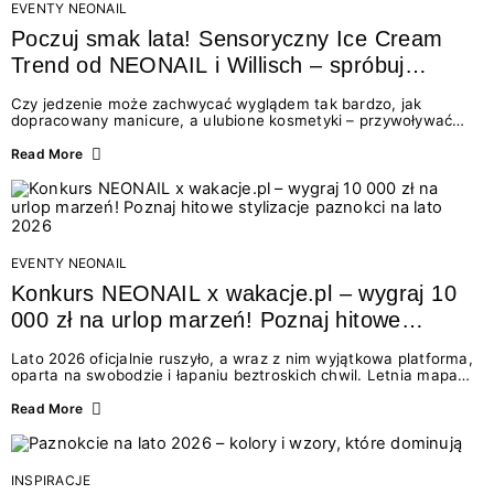
EVENTY NEONAIL
Poczuj smak lata! Sensoryczny Ice Cream
Trend od NEONAIL i Willisch – spróbuj
nowych lodów i odbierz prezent!
Czy jedzenie może zachwycać wyglądem tak bardzo, jak
dopracowany manicure, a ulubione kosmetyki – przywoływać
smak najpiękniejszych wakacyjnych wspomnień? Połączenie
świata beauty i oszałamiających deserów to coś więcej niż
Read More
chwilowa moda. To zaproszenie do celebracji chwili wszystkimi
zmysłami: przez soczysty kolor, aksamitną teksturę,
orzeźwiający zapach i słodki akcent na podniebieniu. Tego lata
NEONAIL łączy siły z marką Willisch, tworząc unikalny projekt
na styku jedzenia i piękna....
EVENTY NEONAIL
Konkurs NEONAIL x wakacje.pl – wygraj 10
000 zł na urlop marzeń! Poznaj hitowe
stylizacje paznokci na lato 2026
Lato 2026 oficjalnie ruszyło, a wraz z nim wyjątkowa platforma,
oparta na swobodzie i łapaniu beztroskich chwil. Letnia mapa
kolorów NEONAIL prowadzi nas przez najpiękniejsze
doświadczenia wakacji – od spontanicznych wyjazdów, przez
Read More
chwile relaksu, tropikalne inspiracje, aż po ekscytujące smaki.
Motywem przewodnim jest eksplorowanie i kolekcjonowanie
letnich momentów. Z tej okazji przygotowaliśmy coś absolutnie
wyjątkowego: wielki konkurs z wakacje.pl oraz dawkę
INSPIRACJE
najgorętszych trendów w...