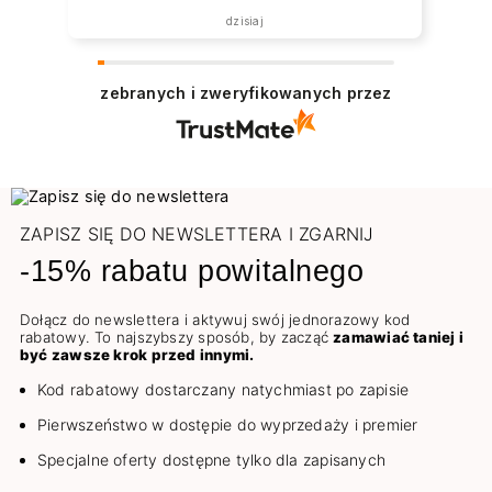
została zrealizowana ekspresowo.
dzisiaj
Polecam wszystkim zainteresowanym.
zebranych i zweryfikowanych przez
ZAPISZ SIĘ DO NEWSLETTERA I ZGARNIJ
-15% rabatu powitalnego
Dołącz do newslettera i aktywuj swój jednorazowy kod
rabatowy. To najszybszy sposób, by zacząć
zamawiać taniej i
być zawsze krok przed innymi.
Kod rabatowy dostarczany natychmiast po zapisie
Pierwszeństwo w dostępie do wyprzedaży i premier
Specjalne oferty dostępne tylko dla zapisanych