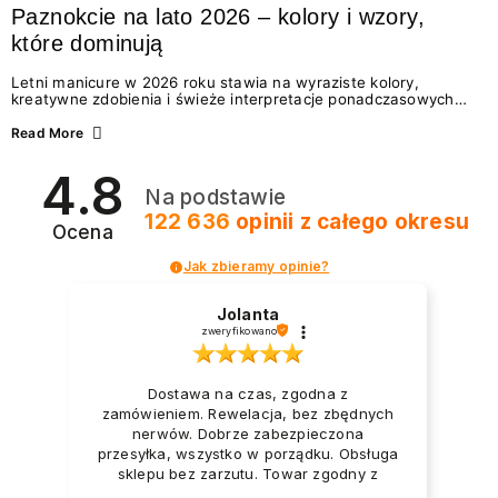
Paznokcie na lato 2026 – kolory i wzory,
które dominują
Letni manicure w 2026 roku stawia na wyraziste kolory,
kreatywne zdobienia i świeże interpretacje ponadczasowych
trendów. Wśród najmodniejszych propozycji nie brakuje
zarówno energetycznych odcieni inspirowanych wakacjami, jak
Read More
i delikatnych wzorów idealnych dla miłośniczek eleganckiej
prostoty. Jakie kolory i stylizacje paznokci będą królować latem
4.8
2026? Znajdź inspirację dla swojego manicure!
Na podstawie
122 636
opinii
z całego okresu
Ocena
Jak zbieramy opinie?
Jolanta
zweryfikowano
Dostawa na czas, zgodna z
zamówieniem. Rewelacja, bez zbędnych
nerwów. Dobrze zabezpieczona
przesyłka, wszystko w porządku. Obsługa
sklepu bez zarzutu. Towar zgodny z
opisem i zapotrzebowaniem. Przesyłka