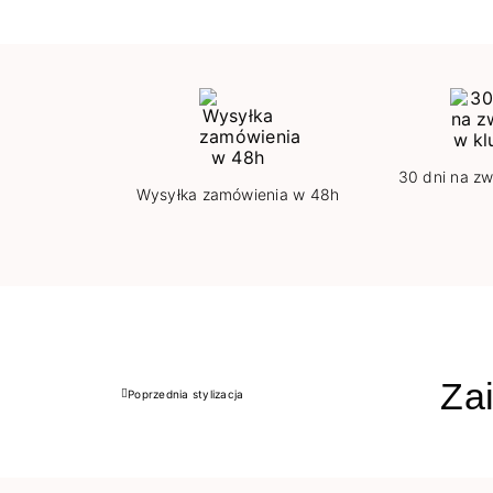
30 dni na zw
Wysyłka zamówienia w 48h
Zai
Poprzednia stylizacja
Poprzedni