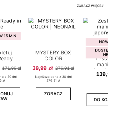
ZOBACZ WIĘCEJ
 15 MIN
NOWOŚĆ
DOSTĘPNY W
letuj
MYSTERY BOX
HEBE
eady In
COLOR
Zestaw do
ne
manicure
39,99 zł
171,96 zł
276,91 zł
japońskiego
139,99 zł
na z 30 dni
Najniższa cena z 30 dni
6 zł
276.91 zł
PONUJ
ZOBACZ
TAW
DO KOSZYKA