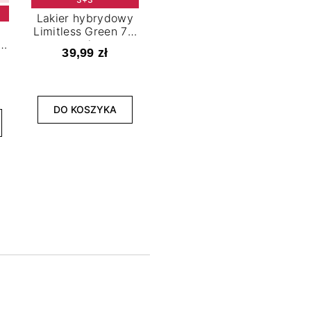
Lakier hybrydowy
Limitless Green 7,2
t
ml
39,99 zł
NOWOŚĆ
3+3
DO KOSZYKA
Lakier hybrydowy
La
Bold Horizon 7,2 ml
Fea
39,99 zł
DO KOSZYKA