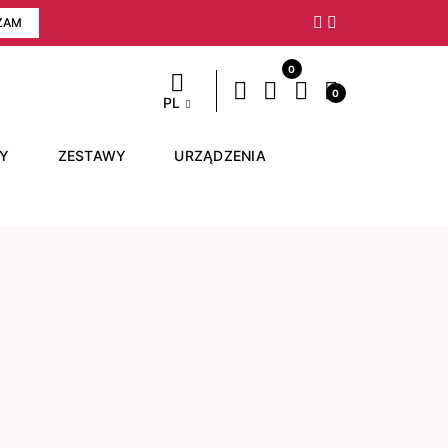
ZAM
Następny
0
0
PL
RY
ZESTAWY
URZĄDZENIA