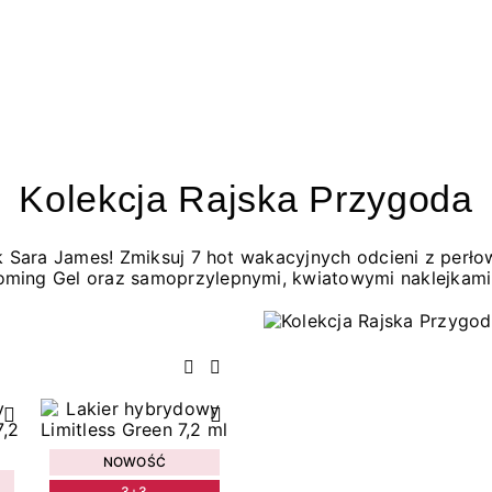
Kolekcja Rajska Przygoda
jak Sara James! Zmiksuj 7 hot wakacyjnych odcieni z per
oming Gel oraz samoprzylepnymi, kwiatowymi naklejkami
Poprzedni
Następny
NOWOŚĆ
3+3