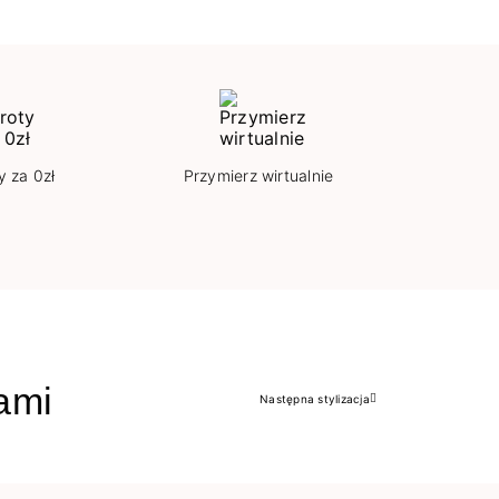
y za 0zł
Przymierz wirtualnie
jami
Następna stylizacja
Następny