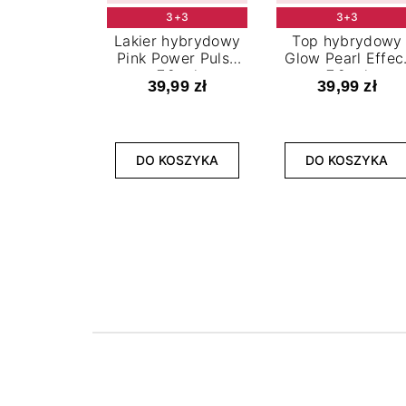
3+3
3+3
Lakier hybrydowy
Top hybrydowy
Pink Power Pulse
Glow Pearl Effec
7,2 ml
7,2 ml
39,99 zł
39,99 zł
DO KOSZYKA
DO KOSZYKA