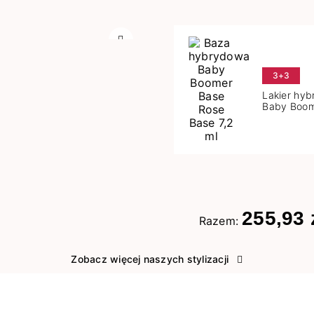
Następny
3+3
Lakier hy
Baby Boom
Base 7,2 m
255,93 
Razem:
Zobacz więcej naszych stylizacji