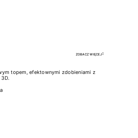
Pr
ZOBACZ WIĘCEJ
łowym topem, efektownymi zdobieniami z
 3D.