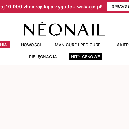
aj 10 000 zł na rajską przygodę z wakacje.pl!​
SPRAWD
NIA
NOWOŚCI
MANICURE I PEDICURE
LAKIE
PIELĘGNACJA
HITY CENOWE