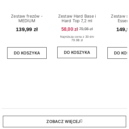
Zestaw frezów -
Zestaw Hard Base i
Zestaw s
MEDIUM
Hard Top 7,2 ml
Essen
139,99 zł
58,00 zł
149,9
79,98 zł
Najniższa cena z 30 dni
79.98 zł
DO KOSZYKA
DO KOSZYKA
DO KO
ZOBACZ WIĘCEJ