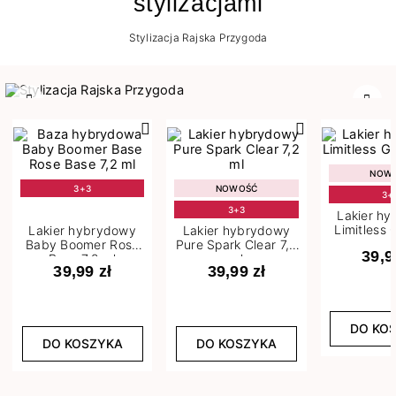
stylizacjami
Stylizacja Rajska Przygoda
Poprzedni
Nast
NOW
3+3
NOWOŚĆ
3+
3+3
Lakier h
Limitless 
Lakier hybrydowy
Lakier hybrydowy
m
Baby Boomer Rose
Pure Spark Clear 7,2
39,9
Base 7,2 ml
ml
39,99 zł
39,99 zł
DO KO
DO KOSZYKA
DO KOSZYKA