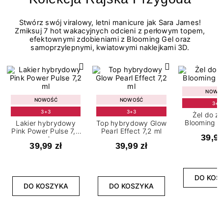
Stwórz swój viralowy, letni manicure jak Sara James!
Zmiksuj 7 hot wakacyjnych odcieni z perłowym topem,
efektownymi zdobieniami z Blooming Gel oraz
samoprzylepnymi, kwiatowymi naklejkami 3D.
NOW
NOWOŚĆ
NOWOŚĆ
3+
3+3
3+3
Żel do 
Blooming G
Lakier hybrydowy
Top hybrydowy Glow
Pink Power Pulse 7,2
Pearl Effect 7,2 ml
39,9
ml
39,99 zł
39,99 zł
DO KO
DO KOSZYKA
DO KOSZYKA