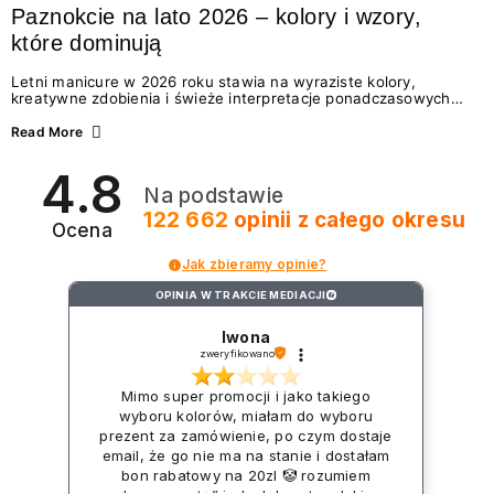
Paznokcie na lato 2026 – kolory i wzory,
które dominują
Letni manicure w 2026 roku stawia na wyraziste kolory,
kreatywne zdobienia i świeże interpretacje ponadczasowych
trendów. Wśród najmodniejszych propozycji nie brakuje
zarówno energetycznych odcieni inspirowanych wakacjami, jak
Read More
i delikatnych wzorów idealnych dla miłośniczek eleganckiej
prostoty. Jakie kolory i stylizacje paznokci będą królować latem
4.8
2026? Znajdź inspirację dla swojego manicure!
Na podstawie
122 662
opinii
z całego okresu
Ocena
Jak zbieramy opinie?
OPINIA W TRAKCIE MEDIACJI
?
Iwona
zweryfikowano
Mimo super promocji i jako takiego
wyboru kolorów, miałam do wyboru
prezent za zamówienie, po czym dostaje
email, że go nie ma na stanie i dostałam
bon rabatowy na 20zl 🤡 rozumiem