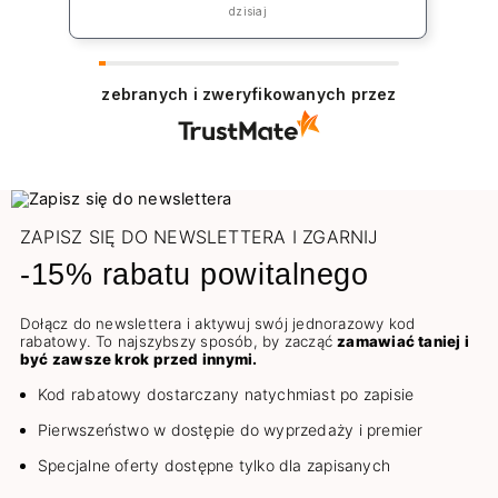
„rekompensatę” jednak koszt np lakieru
dzisiaj
to 39zł plus koszt przesyłki co jest w
żaden sposób niezadowalające.
zebranych i zweryfikowanych przez
ZAPISZ SIĘ DO NEWSLETTERA I ZGARNIJ
-15% rabatu powitalnego
Dołącz do newslettera i aktywuj swój jednorazowy kod
rabatowy. To najszybszy sposób, by zacząć
zamawiać taniej i
być zawsze krok przed innymi.
Kod rabatowy dostarczany natychmiast po zapisie
Pierwszeństwo w dostępie do wyprzedaży i premier
Specjalne oferty dostępne tylko dla zapisanych