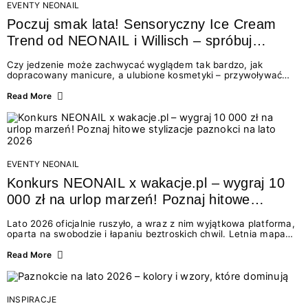
EVENTY NEONAIL
Poczuj smak lata! Sensoryczny Ice Cream
Trend od NEONAIL i Willisch – spróbuj
nowych lodów i odbierz prezent!
Czy jedzenie może zachwycać wyglądem tak bardzo, jak
dopracowany manicure, a ulubione kosmetyki – przywoływać
smak najpiękniejszych wakacyjnych wspomnień? Połączenie
świata beauty i oszałamiających deserów to coś więcej niż
Read More
chwilowa moda. To zaproszenie do celebracji chwili wszystkimi
zmysłami: przez soczysty kolor, aksamitną teksturę,
orzeźwiający zapach i słodki akcent na podniebieniu. Tego lata
NEONAIL łączy siły z marką Willisch, tworząc unikalny projekt
na styku jedzenia i piękna....
EVENTY NEONAIL
Konkurs NEONAIL x wakacje.pl – wygraj 10
000 zł na urlop marzeń! Poznaj hitowe
stylizacje paznokci na lato 2026
Lato 2026 oficjalnie ruszyło, a wraz z nim wyjątkowa platforma,
oparta na swobodzie i łapaniu beztroskich chwil. Letnia mapa
kolorów NEONAIL prowadzi nas przez najpiękniejsze
doświadczenia wakacji – od spontanicznych wyjazdów, przez
Read More
chwile relaksu, tropikalne inspiracje, aż po ekscytujące smaki.
Motywem przewodnim jest eksplorowanie i kolekcjonowanie
letnich momentów. Z tej okazji przygotowaliśmy coś absolutnie
wyjątkowego: wielki konkurs z wakacje.pl oraz dawkę
INSPIRACJE
najgorętszych trendów w...