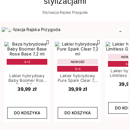
stylizacjami
Stylizacja Rajska Przygoda
Poprzedni
Nast
NOW
3+3
NOWOŚĆ
3+
3+3
Lakier h
Limitless 
Lakier hybrydowy
Lakier hybrydowy
m
Baby Boomer Rose
Pure Spark Clear 7,2
39,9
Base 7,2 ml
ml
39,99 zł
39,99 zł
DO KO
DO KOSZYKA
DO KOSZYKA