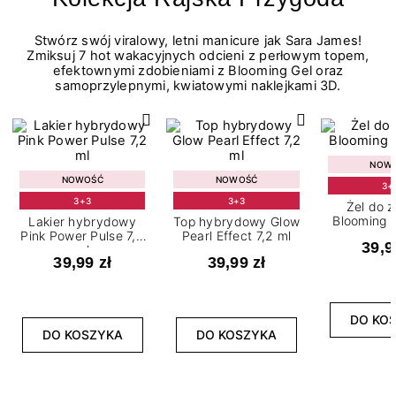
Stwórz swój viralowy, letni manicure jak Sara James!
Zmiksuj 7 hot wakacyjnych odcieni z perłowym topem,
efektownymi zdobieniami z Blooming Gel oraz
samoprzylepnymi, kwiatowymi naklejkami 3D.
NOW
NOWOŚĆ
NOWOŚĆ
3+
3+3
3+3
Żel do 
Blooming G
Lakier hybrydowy
Top hybrydowy Glow
Pink Power Pulse 7,2
Pearl Effect 7,2 ml
39,9
ml
39,99 zł
39,99 zł
DO KO
DO KOSZYKA
DO KOSZYKA