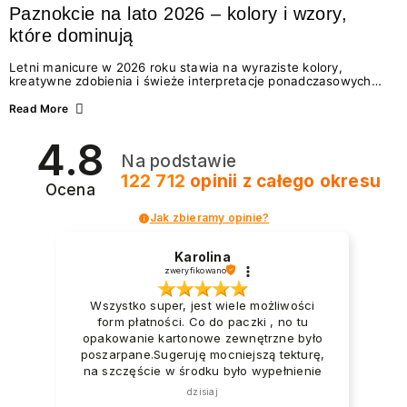
Paznokcie na lato 2026 – kolory i wzory,
które dominują
Letni manicure w 2026 roku stawia na wyraziste kolory,
kreatywne zdobienia i świeże interpretacje ponadczasowych
trendów. Wśród najmodniejszych propozycji nie brakuje
zarówno energetycznych odcieni inspirowanych wakacjami, jak
Read More
i delikatnych wzorów idealnych dla miłośniczek eleganckiej
prostoty. Jakie kolory i stylizacje paznokci będą królować latem
4.8
2026? Znajdź inspirację dla swojego manicure!
Na podstawie
122 712
opinii
z całego okresu
Ocena
Jak zbieramy opinie?
Karolina
zweryfikowano
Wszystko super, jest wiele możliwości
form płatności. Co do paczki , no tu
opakowanie kartonowe zewnętrzne było
poszarpane.Sugeruję mocniejszą tekturę,
na szczęście w środku było wypełnienie
foliowe i to zabezpieczyło produkty.
dzisiaj
Paczka dotarła na tyle uszkodzona że