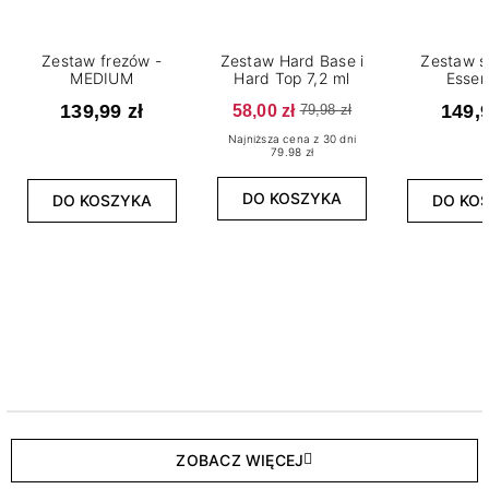
Zestaw frezów -
Zestaw Hard Base i
Zestaw s
MEDIUM
Hard Top 7,2 ml
Essen
139,99 zł
58,00 zł
149,9
79,98 zł
Najniższa cena z 30 dni
79.98 zł
DO KOSZYKA
DO KOSZYKA
DO KO
ZOBACZ WIĘCEJ