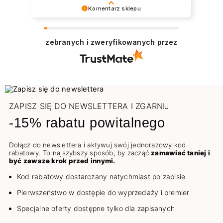
widać było wnętrze, strasznie żałuję że
Komentarz sklepu
nie zrobiłam zdjęcia:( Miłą niespodzianką
Dziękujemy za pozostawienie nam tak dobrej
były natomiast gratisy :))Szybkość
opinii. Naszym priorytetem jest satysfakcja
realizacji wręcz kosmiczna. Paczkę
zebranych i zweryfikowanych przez
klienta i Twoja recenzja potwierdza nasze
dostałam na drugi dzień. Akurat na Wasze
wysiłki - dziękujemy raz jeszcze i mamy
produkty mogłabym czekać i dłużej. Od lat
nadzieję - do szybkiego zobaczenia!
kocham na nich pracować, niezawodna
Pozdrawiamy
jakość.🚀
ZAPISZ SIĘ DO NEWSLETTERA I ZGARNIJ
-15% rabatu powitalnego
Dołącz do newslettera i aktywuj swój jednorazowy kod
rabatowy. To najszybszy sposób, by zacząć
zamawiać taniej i
być zawsze krok przed innymi.
Kod rabatowy dostarczany natychmiast po zapisie
Pierwszeństwo w dostępie do wyprzedaży i premier
Specjalne oferty dostępne tylko dla zapisanych