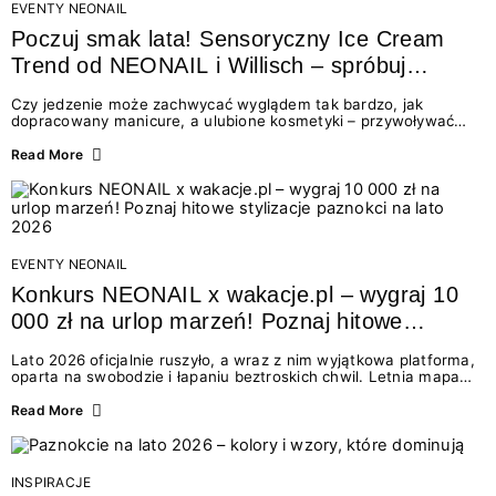
EVENTY NEONAIL
Poczuj smak lata! Sensoryczny Ice Cream
Trend od NEONAIL i Willisch – spróbuj
nowych lodów i odbierz prezent!
Czy jedzenie może zachwycać wyglądem tak bardzo, jak
dopracowany manicure, a ulubione kosmetyki – przywoływać
smak najpiękniejszych wakacyjnych wspomnień? Połączenie
świata beauty i oszałamiających deserów to coś więcej niż
Read More
chwilowa moda. To zaproszenie do celebracji chwili wszystkimi
zmysłami: przez soczysty kolor, aksamitną teksturę,
orzeźwiający zapach i słodki akcent na podniebieniu. Tego lata
NEONAIL łączy siły z marką Willisch, tworząc unikalny projekt
na styku jedzenia i piękna....
EVENTY NEONAIL
Konkurs NEONAIL x wakacje.pl – wygraj 10
000 zł na urlop marzeń! Poznaj hitowe
stylizacje paznokci na lato 2026
Lato 2026 oficjalnie ruszyło, a wraz z nim wyjątkowa platforma,
oparta na swobodzie i łapaniu beztroskich chwil. Letnia mapa
kolorów NEONAIL prowadzi nas przez najpiękniejsze
doświadczenia wakacji – od spontanicznych wyjazdów, przez
Read More
chwile relaksu, tropikalne inspiracje, aż po ekscytujące smaki.
Motywem przewodnim jest eksplorowanie i kolekcjonowanie
letnich momentów. Z tej okazji przygotowaliśmy coś absolutnie
wyjątkowego: wielki konkurs z wakacje.pl oraz dawkę
INSPIRACJE
najgorętszych trendów w...