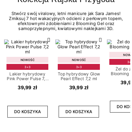
Stwórz swój viralowy, letni manicure jak Sara James!
Zmiksuj 7 hot wakacyjnych odcieni z perłowym topem,
efektownymi zdobieniami z Blooming Gel oraz
samoprzylepnymi, kwiatowymi naklejkami 3D.
NOW
NOWOŚĆ
NOWOŚĆ
3+
3+3
3+3
Żel do 
Blooming G
Lakier hybrydowy
Top hybrydowy Glow
Pink Power Pulse 7,2
Pearl Effect 7,2 ml
39,9
ml
39,99 zł
39,99 zł
DO KO
DO KOSZYKA
DO KOSZYKA