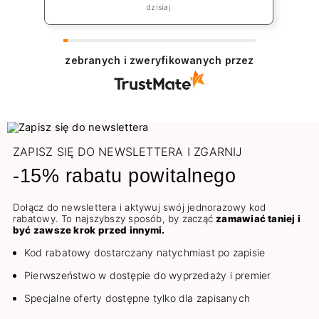
„rekompensatę” jednak koszt np lakieru
dzisiaj
to 39zł plus koszt przesyłki co jest w
żaden sposób niezadowalające.
zebranych i zweryfikowanych przez
ZAPISZ SIĘ DO NEWSLETTERA I ZGARNIJ
-15% rabatu powitalnego
Dołącz do newslettera i aktywuj swój jednorazowy kod
rabatowy. To najszybszy sposób, by zacząć
zamawiać taniej i
być zawsze krok przed innymi.
Kod rabatowy dostarczany natychmiast po zapisie
Pierwszeństwo w dostępie do wyprzedaży i premier
Specjalne oferty dostępne tylko dla zapisanych