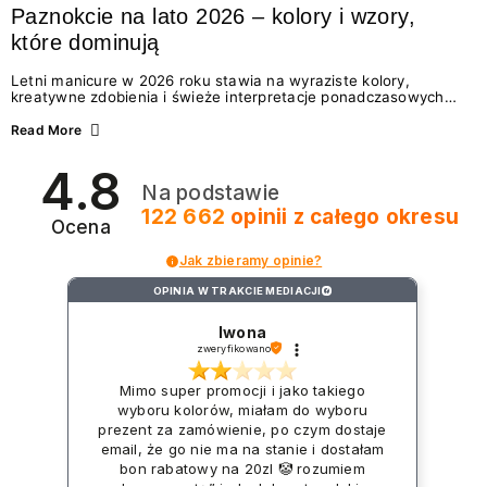
Paznokcie na lato 2026 – kolory i wzory,
które dominują
Letni manicure w 2026 roku stawia na wyraziste kolory,
kreatywne zdobienia i świeże interpretacje ponadczasowych
trendów. Wśród najmodniejszych propozycji nie brakuje
zarówno energetycznych odcieni inspirowanych wakacjami, jak
Read More
i delikatnych wzorów idealnych dla miłośniczek eleganckiej
prostoty. Jakie kolory i stylizacje paznokci będą królować latem
4.8
2026? Znajdź inspirację dla swojego manicure!
Na podstawie
122 662
opinii
z całego okresu
Ocena
Jak zbieramy opinie?
OPINIA W TRAKCIE MEDIACJI
?
Iwona
zweryfikowano
Mimo super promocji i jako takiego
wyboru kolorów, miałam do wyboru
prezent za zamówienie, po czym dostaje
email, że go nie ma na stanie i dostałam
bon rabatowy na 20zl 🤡 rozumiem