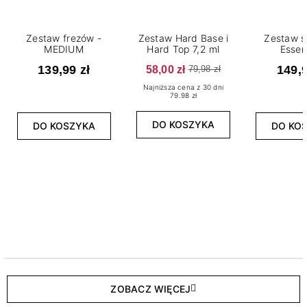
Zestaw frezów -
Zestaw Hard Base i
Zestaw s
MEDIUM
Hard Top 7,2 ml
Essen
139,99 zł
58,00 zł
149,9
79,98 zł
Najniższa cena z 30 dni
79.98 zł
DO KOSZYKA
DO KOSZYKA
DO KO
ZOBACZ WIĘCEJ