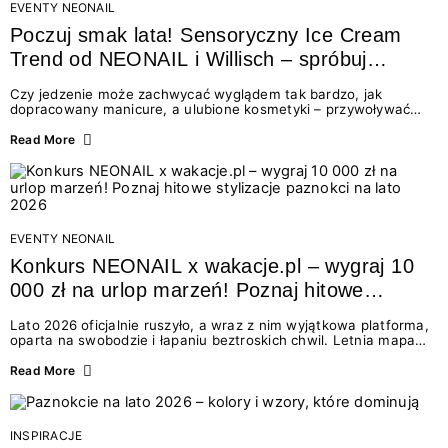
EVENTY NEONAIL
Poczuj smak lata! Sensoryczny Ice Cream
Trend od NEONAIL i Willisch – spróbuj
nowych lodów i odbierz prezent!
Czy jedzenie może zachwycać wyglądem tak bardzo, jak
dopracowany manicure, a ulubione kosmetyki – przywoływać
smak najpiękniejszych wakacyjnych wspomnień? Połączenie
świata beauty i oszałamiających deserów to coś więcej niż
Read More
chwilowa moda. To zaproszenie do celebracji chwili wszystkimi
zmysłami: przez soczysty kolor, aksamitną teksturę,
orzeźwiający zapach i słodki akcent na podniebieniu. Tego lata
NEONAIL łączy siły z marką Willisch, tworząc unikalny projekt
na styku jedzenia i piękna....
EVENTY NEONAIL
Konkurs NEONAIL x wakacje.pl – wygraj 10
000 zł na urlop marzeń! Poznaj hitowe
stylizacje paznokci na lato 2026
Lato 2026 oficjalnie ruszyło, a wraz z nim wyjątkowa platforma,
oparta na swobodzie i łapaniu beztroskich chwil. Letnia mapa
kolorów NEONAIL prowadzi nas przez najpiękniejsze
doświadczenia wakacji – od spontanicznych wyjazdów, przez
Read More
chwile relaksu, tropikalne inspiracje, aż po ekscytujące smaki.
Motywem przewodnim jest eksplorowanie i kolekcjonowanie
letnich momentów. Z tej okazji przygotowaliśmy coś absolutnie
wyjątkowego: wielki konkurs z wakacje.pl oraz dawkę
INSPIRACJE
najgorętszych trendów w...