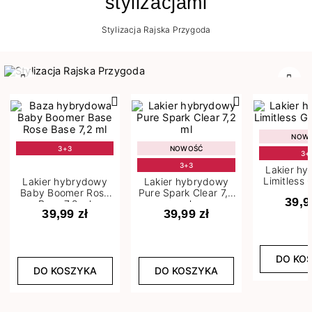
stylizacjami
Stylizacja Rajska Przygoda
Poprzedni
Nast
NOW
3+3
NOWOŚĆ
3+
3+3
Lakier h
Limitless 
Lakier hybrydowy
Lakier hybrydowy
m
Baby Boomer Rose
Pure Spark Clear 7,2
39,9
Base 7,2 ml
ml
39,99 zł
39,99 zł
DO KO
DO KOSZYKA
DO KOSZYKA