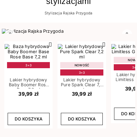
stylizacjami
Stylizacja Rajska Przygoda
Poprzedni
Nast
NOW
3+3
NOWOŚĆ
3+
3+3
Lakier h
Limitless 
Lakier hybrydowy
Lakier hybrydowy
m
Baby Boomer Rose
Pure Spark Clear 7,2
39,9
Base 7,2 ml
ml
39,99 zł
39,99 zł
DO KO
DO KOSZYKA
DO KOSZYKA