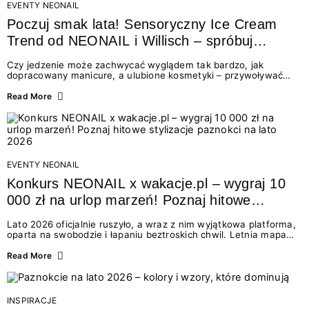
EVENTY NEONAIL
Poczuj smak lata! Sensoryczny Ice Cream
Trend od NEONAIL i Willisch – spróbuj
nowych lodów i odbierz prezent!
Czy jedzenie może zachwycać wyglądem tak bardzo, jak
dopracowany manicure, a ulubione kosmetyki – przywoływać
smak najpiękniejszych wakacyjnych wspomnień? Połączenie
świata beauty i oszałamiających deserów to coś więcej niż
Read More
chwilowa moda. To zaproszenie do celebracji chwili wszystkimi
zmysłami: przez soczysty kolor, aksamitną teksturę,
orzeźwiający zapach i słodki akcent na podniebieniu. Tego lata
NEONAIL łączy siły z marką Willisch, tworząc unikalny projekt
na styku jedzenia i piękna....
EVENTY NEONAIL
Konkurs NEONAIL x wakacje.pl – wygraj 10
000 zł na urlop marzeń! Poznaj hitowe
stylizacje paznokci na lato 2026
Lato 2026 oficjalnie ruszyło, a wraz z nim wyjątkowa platforma,
oparta na swobodzie i łapaniu beztroskich chwil. Letnia mapa
kolorów NEONAIL prowadzi nas przez najpiękniejsze
doświadczenia wakacji – od spontanicznych wyjazdów, przez
Read More
chwile relaksu, tropikalne inspiracje, aż po ekscytujące smaki.
Motywem przewodnim jest eksplorowanie i kolekcjonowanie
letnich momentów. Z tej okazji przygotowaliśmy coś absolutnie
wyjątkowego: wielki konkurs z wakacje.pl oraz dawkę
INSPIRACJE
najgorętszych trendów w...