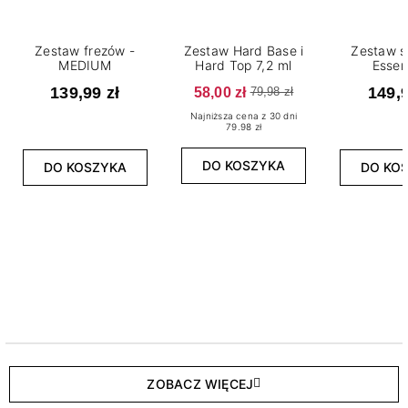
Zestaw frezów -
Zestaw Hard Base i
Zestaw s
MEDIUM
Hard Top 7,2 ml
Essen
139,99 zł
58,00 zł
149,9
79,98 zł
Najniższa cena z 30 dni
79.98 zł
DO KOSZYKA
DO KOSZYKA
DO KO
ZOBACZ WIĘCEJ