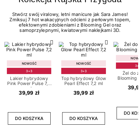
Stwórz swój viralowy, letni manicure jak Sara James!
Zmiksuj 7 hot wakacyjnych odcieni z perłowym topem,
efektownymi zdobieniami z Blooming Gel oraz
samoprzylepnymi, kwiatowymi naklejkami 3D.
NOW
NOWOŚĆ
NOWOŚĆ
3+
3+3
3+3
Żel do 
Blooming G
Lakier hybrydowy
Top hybrydowy Glow
Pink Power Pulse 7,2
Pearl Effect 7,2 ml
39,9
ml
39,99 zł
39,99 zł
DO KO
DO KOSZYKA
DO KOSZYKA