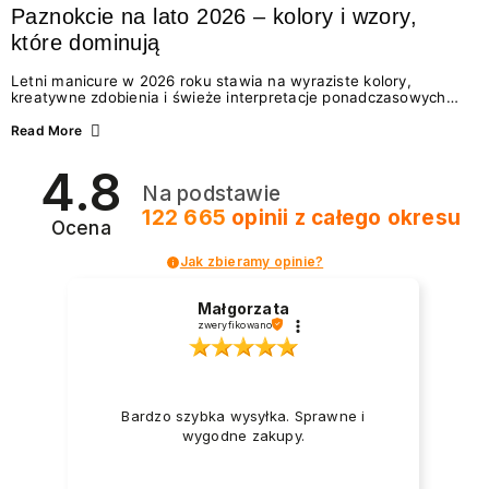
Paznokcie na lato 2026 – kolory i wzory,
które dominują
Letni manicure w 2026 roku stawia na wyraziste kolory,
kreatywne zdobienia i świeże interpretacje ponadczasowych
trendów. Wśród najmodniejszych propozycji nie brakuje
zarówno energetycznych odcieni inspirowanych wakacjami, jak
Read More
i delikatnych wzorów idealnych dla miłośniczek eleganckiej
prostoty. Jakie kolory i stylizacje paznokci będą królować latem
4.8
2026? Znajdź inspirację dla swojego manicure!
Na podstawie
122 665
opinii
z całego okresu
Ocena
Jak zbieramy opinie?
Małgorzata
zweryfikowano
Bardzo szybka wysyłka. Sprawne i
wygodne zakupy.