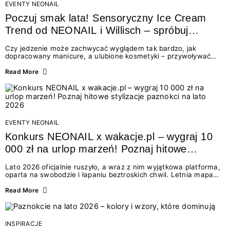
EVENTY NEONAIL
Poczuj smak lata! Sensoryczny Ice Cream
Trend od NEONAIL i Willisch – spróbuj
nowych lodów i odbierz prezent!
Czy jedzenie może zachwycać wyglądem tak bardzo, jak
dopracowany manicure, a ulubione kosmetyki – przywoływać
smak najpiękniejszych wakacyjnych wspomnień? Połączenie
świata beauty i oszałamiających deserów to coś więcej niż
Read More
chwilowa moda. To zaproszenie do celebracji chwili wszystkimi
zmysłami: przez soczysty kolor, aksamitną teksturę,
orzeźwiający zapach i słodki akcent na podniebieniu. Tego lata
NEONAIL łączy siły z marką Willisch, tworząc unikalny projekt
na styku jedzenia i piękna....
EVENTY NEONAIL
Konkurs NEONAIL x wakacje.pl – wygraj 10
000 zł na urlop marzeń! Poznaj hitowe
stylizacje paznokci na lato 2026
Lato 2026 oficjalnie ruszyło, a wraz z nim wyjątkowa platforma,
oparta na swobodzie i łapaniu beztroskich chwil. Letnia mapa
kolorów NEONAIL prowadzi nas przez najpiękniejsze
doświadczenia wakacji – od spontanicznych wyjazdów, przez
Read More
chwile relaksu, tropikalne inspiracje, aż po ekscytujące smaki.
Motywem przewodnim jest eksplorowanie i kolekcjonowanie
letnich momentów. Z tej okazji przygotowaliśmy coś absolutnie
wyjątkowego: wielki konkurs z wakacje.pl oraz dawkę
INSPIRACJE
najgorętszych trendów w...