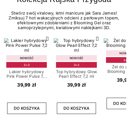
Stwórz swój viralowy, letni manicure jak Sara James!
Zmiksuj 7 hot wakacyjnych odcieni z perłowym topem,
efektownymi zdobieniami z Blooming Gel oraz
samoprzylepnymi, kwiatowymi naklejkami 3D.
NOW
NOWOŚĆ
NOWOŚĆ
3+
3+3
3+3
Żel do 
Blooming G
Lakier hybrydowy
Top hybrydowy Glow
Pink Power Pulse 7,2
Pearl Effect 7,2 ml
39,9
ml
39,99 zł
39,99 zł
DO KO
DO KOSZYKA
DO KOSZYKA