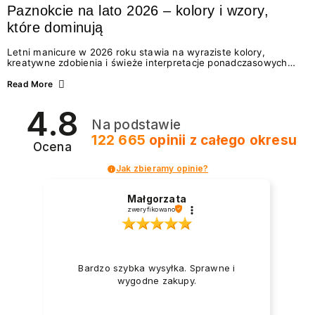
Paznokcie na lato 2026 – kolory i wzory,
które dominują
Letni manicure w 2026 roku stawia na wyraziste kolory,
kreatywne zdobienia i świeże interpretacje ponadczasowych
trendów. Wśród najmodniejszych propozycji nie brakuje
zarówno energetycznych odcieni inspirowanych wakacjami, jak
Read More
i delikatnych wzorów idealnych dla miłośniczek eleganckiej
prostoty. Jakie kolory i stylizacje paznokci będą królować latem
4.8
2026? Znajdź inspirację dla swojego manicure!
Na podstawie
122 665
opinii
z całego okresu
Ocena
Jak zbieramy opinie?
Małgorzata
zweryfikowano
Bardzo szybka wysyłka. Sprawne i
wygodne zakupy.