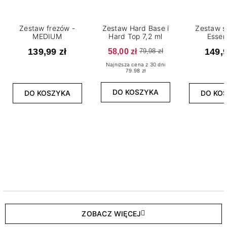
Zestaw frezów -
Zestaw Hard Base i
Zestaw s
MEDIUM
Hard Top 7,2 ml
Essen
139,99 zł
58,00 zł
149,9
79,98 zł
Najniższa cena z 30 dni
79.98 zł
DO KOSZYKA
DO KOSZYKA
DO KO
ZOBACZ WIĘCEJ