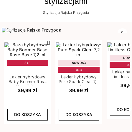
stylizacjami
Stylizacja Rajska Przygoda
Poprzedni
Nast
NOW
3+3
NOWOŚĆ
3+
3+3
Lakier h
Limitless 
Lakier hybrydowy
Lakier hybrydowy
m
Baby Boomer Rose
Pure Spark Clear 7,2
39,9
Base 7,2 ml
ml
39,99 zł
39,99 zł
DO KO
DO KOSZYKA
DO KOSZYKA